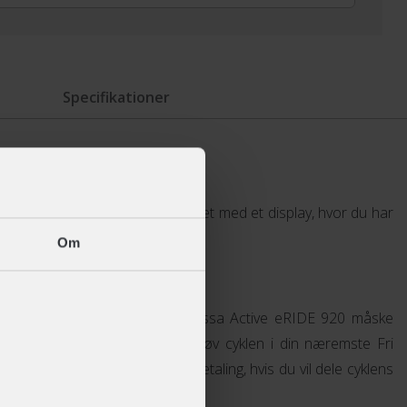
Specifikationer
art på op til 25 km/t og er udstyret med et display, hvor du har
ystem.
Om
der
rdagscykel? Så er SCOTT Contessa Active eRIDE 920 måske
n gratis prøvetur online og afprøv cyklen i din næremste Fri
øre om mulighederne for delbetaling, hvis du vil dele cyklens