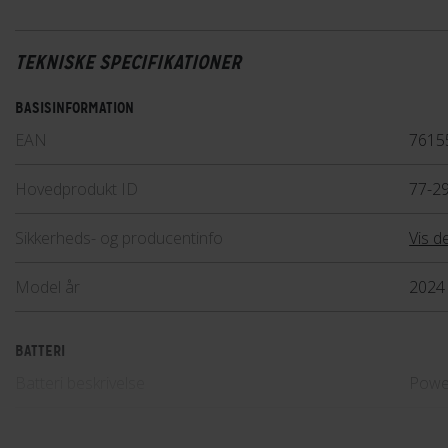
Lær mere
TEKNISKE SPECIFIKATIONER
BASISINFORMATION
EAN
7615
Hovedprodukt ID
77-2
Sikkerheds- og producentinfo
Vis de
Model år
2024
BATTERI
Batteri beskrivelse
Powe
Batteriplacering
I stel