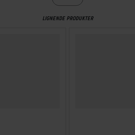
Wh
LIGNENDE PRODUKTER
Ah
ulisk skivebremse Shimano BR-MT200 / Hydr. Disc
ulisk skivebremse Shimano BR-MT200 / Hydr. Disc
 - 120 km