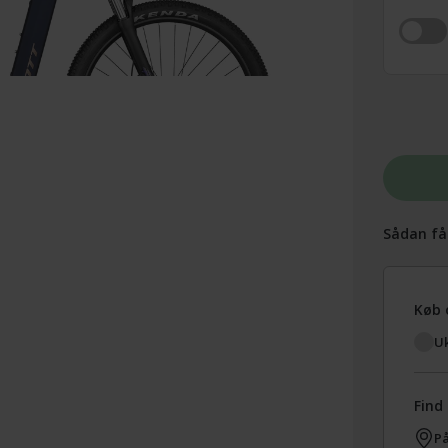
Sådan få
Køb 
Uk
Find 
På