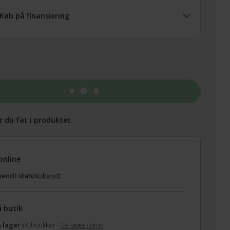
Køb på finansiering
Tilføj til kurv
r du fat i produktet
online
endt status
Ukendt
i butik
 lager i
0 butikker -
Se lagerstatus