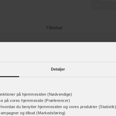
Tilbehør
Motoren hjælper dig til en f
fuld kontrol over cyklens els
Detaljer
 til dig, der ønsker en sjov
nbike får du 28″ store hjul
Del prisen op i mindre bid
yklen velegnet til hverdagens
Skal du bruge en sjov hve
unktioner på hjemmesiden (Nødvendige)
cyklen lige for dig. Book e
lse på vores hjemmeside (Præferencer)
12 gear og en luftaffjedret SR
BikeShop. Her kan du også h
r hvordan du benytter hjemmesiden og vores produkter (Statistik)
r, Remote Lockout / 120mm
pris op i mindre bidder.
kampagner og tilbud (Markedsføring)