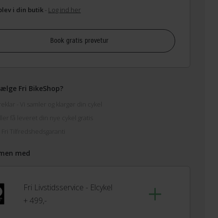
lev i din butik
-
Log ind her
Book gratis prøvetur
ælge Fri BikeShop?
klar - Vi samler og klargør din cykel
ler få leveret din nye cykel gratis
 Fri Tilfredshedsgaranti
men med
Fri Livstidsservice - Elcykel
+ 499,-