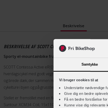
Beskrivelse
BESKRIVELSE AF SCOTT CONTESSA ACTIVE ERIDE 920
Sporty el-mountainbike fra SCOTT
Samtykke
SCOTT Contessa Active eRIDE 920 er en sporty el-mountainbike
hverdagscykel med godt vejgreb. Med denne SCOTT el-mountai
og brede dæk, der sammen med det lette stel i aluminium gør c
Vi bruger cookies til at
cykelture i byen og på grusstier.
Understøtte nødvendige f
Give dig en bedre opleve
Stellet er fremstillet med en flot eclipse blue lakering. Du får 
Få en bedre forståelse fo
Suntour XCM34 Coil, 15x110mm QR axle / Tapered Steere
Kunne vise dig relevante 