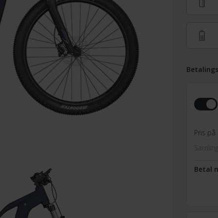
Betaling
Pris på 
Samling
Betal 