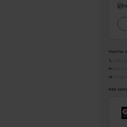
Op
Hvorfor v
100% køre
Afhent el
14 dages
Køb sam