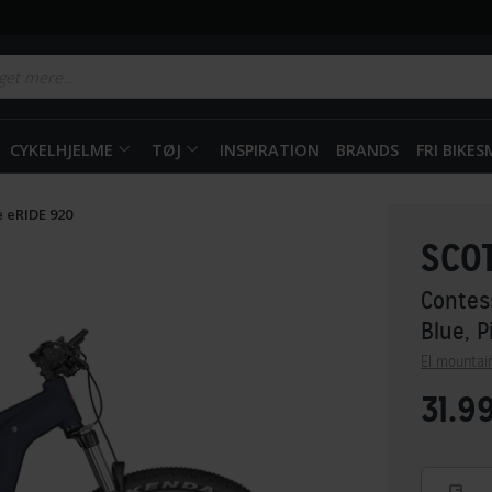
CYKELHJELME
TØJ
INSPIRATION
BRANDS
FRI BIKE
 eRIDE 920
SCO
Contes
Blue, 
El mountai
31.9