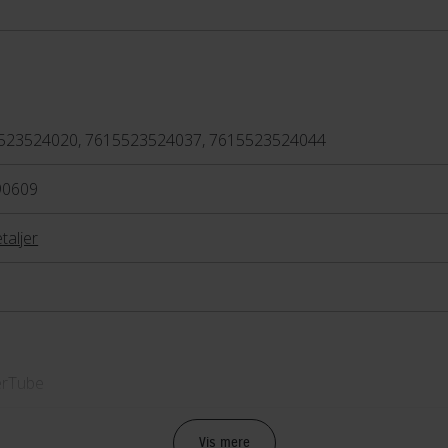
523524020, 7615523524037, 7615523524044
90609
taljer
rTube
let
Vis mere