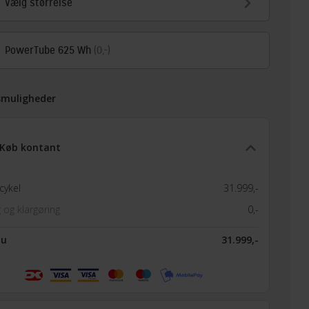
Vælg størrelse
PowerTube 625 Wh
(0,-)
smuligheder
Køb kontant
cykel
31.999,-
 og klargøring
0,-
nu
31.999,-