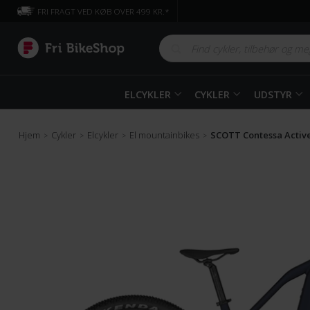
FRI FRAGT VED KØB OVER 499 KR.*
ELCYKLER
CYKLER
UDSTYR
Hjem
Cykler
Elcykler
El mountainbikes
SCOTT Contessa Active
>
>
>
>