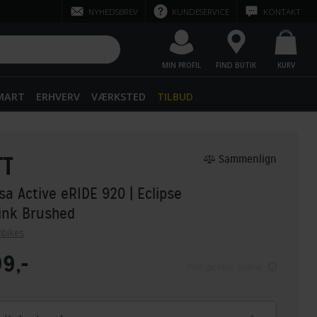
NYHEDSBREV
KUNDESERVICE
KONTAKT
MIN PROFIL
FIND BUTIK
KURV
SMART
ERHVERV
VÆRKSTED
TILBUD
TT
Sammenlign
sa Active eRIDE 920
| Eclipse
Pink Brushed
nbikes
99,-
Pris gælder online