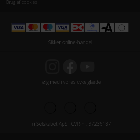
Brug af cookies
Styr
Syncros UC3.0 680mm - 10° bend
Styrlås
Sikker online-handel
Nej
MOTOR
Drivmoment
Følg med i vores cykelglæde
85 Nm
Maksimal fart
25 km/t
Fri Selskabet ApS · CVR-nr. 37236187
Motor model
Bosch Performance Line CX