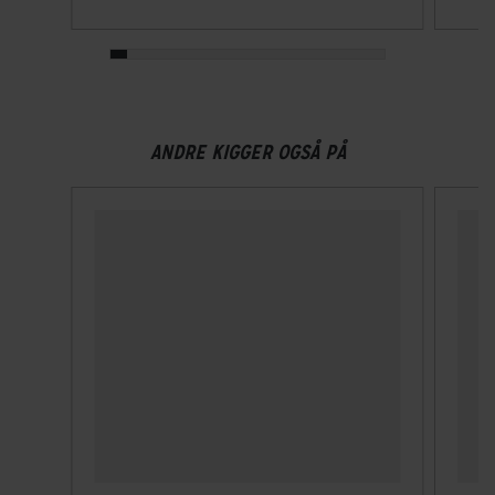
Spænding
36 V
BREMSER
ANDRE KIGGER OGSÅ PÅ
Bagbremse
Hydraulisk skivebremse Shimano BR-M200
Forbremse
Hydraulisk skivebremse Shimano BR-M200
ELCYKEL SYSTEM
Display
Intuvia 100
Walk assist