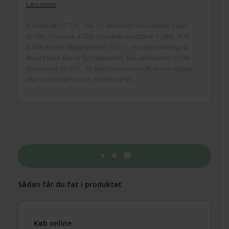
Læs mere
Kreditbeløb 37.725,- inkl. Fri BikeSmart-serviceaftale (cykel
32.999,- + service 4.726,-) Samlede kreditomk. 1.886,- ÅOP
3.24% Samlet tilbagebetaling 39.611,- Forudsat betaling via
Resurs Bank. Der er fortrydelsesret. Fast debitorente 0,00%
Mindstepris 35.673,-. Fri BikeSmart-serviceaftale kan opsiges
efter 6 måneder med 1 måneds varsel.
Tilføj til kurv
Sådan får du fat i produktet
Køb online