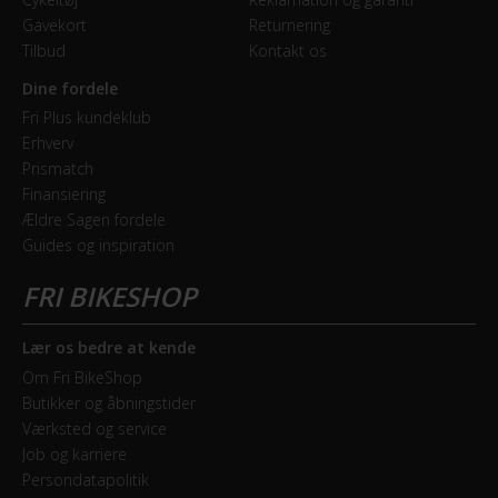
Gavekort
Returnering
Hjulstørrelse
Tilbud
Kontakt os
28″
Dine fordele
Fri Plus kundeklub
Erhverv
KOMPONENTER
Prismatch
Finansiering
Frempind
Ældre Sagen fordele
Justerbar, Syncros UC 3.0
Guides og inspiration
Pedaler
Syncros SP-828
Lær os bedre at kende
Sadel
Om Fri BikeShop
Syncros Capilano
Butikker og åbningstider
Værksted og service
Sadelpind
Job og karriere
Persondatapolitik
Fast, Syncros 3.0 - 31.6mm - 350mm