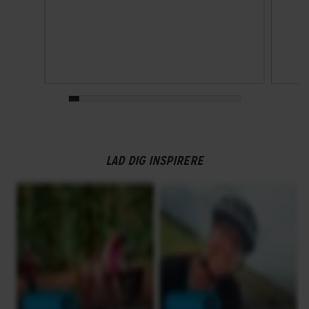
Ja
GEAR
Bagskifter
Shimano Deore
Drivlinje
Kædetræk
LAD DIG INSPIRERE
Frontklinger
1x - Single
Geargruppe
Shimano Deore
Geartype