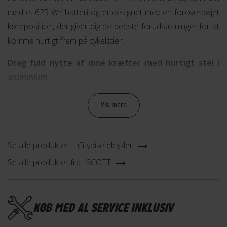
med et 625 Wh batteri og er designet med en foroverbøjet
køreposition, der giver dig de bedste forudsætninger for at
komme hurtigt frem på cykelstien.
Drag fuld nytte af dine kræfter med hurtigt stel i
aluminium
Elcyklens stel er fremstillet i aluminium og har en geometri,
Vis mere
der er mere aggressiv end f.eks. en klassisk elcykel. Det
betyder at de kræfter du lægger i pedalerne udnyttes bedre
og at du ikke bliver standset af vindmodstand i lige så høj
Se alle produkter i :
Citybike elcykler
grad.
Se alle produkter fra :
SCOTT
For at give cyklen et stilfuldt og afrundet look, er kablerne
ført indvendigt i stellet. Udover at det ser godt ud, beskytter
KØB MED AL SERVICE INKLUSIV
det samtidig også kablerne fra snavs og grus, hvilket
forlænger deres levetid.