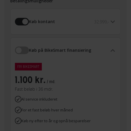
Betalingsmuligheder
Køb kontant
32.999,-
Køb på BikeSmart finansiering
FRI BIKESMART
1.100 kr.
/ md.
Fast beløb i 36 mdr.
Al service inkluderet
For et fast beløb hver måned
Køb ny efter to år og opnå besparelser