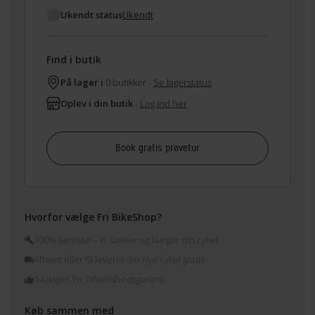
Ukendt status
Ukendt
Find i butik
På lager i
0 butikker -
Se lagerstatus
Oplev i din butik
-
Log ind her
Book gratis prøvetur
Hvorfor vælge Fri BikeShop?
100% køreklar - Vi samler og klargør din cykel
Afhent eller få leveret din nye cykel gratis
14 dages Fri Tilfredshedsgaranti
Køb sammen med