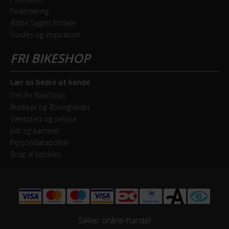
GEAR
Finansiering
Ældre Sagen fordele
Bagskifter
Guides og inspiration
Shimano Deore RD-M5100 11 Speed
Drivlinje
Kædetræk
Lær os bedre at kende
Om Fri BikeShop
Geargruppe
Butikker og åbningstider
Shimano Deore
Værksted og service
Job og karriere
Persondatapolitik
Geartype
Brug af cookies
Udvendige gear
Kassette
Shimano CS-M5100-11 / 11-51
Sikker online-handel
Kranksæt