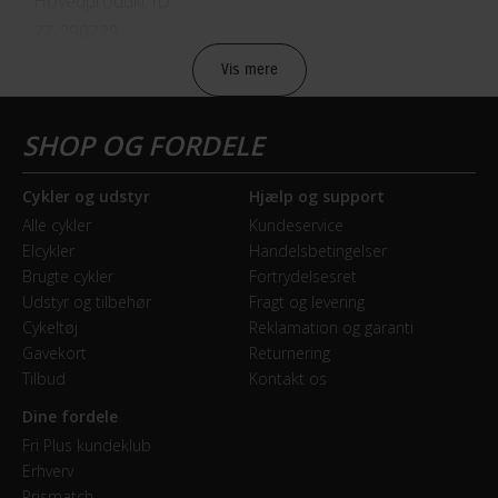
Hovedprodukt ID
77-290729
Vis mere
Sikkerheds- og producentinfo
Vis detaljer
Model år
Cykler og udstyr
Hjælp og support
2024
Alle cykler
Kundeservice
Elcykler
Handelsbetingelser
BREMSER
Brugte cykler
Fortrydelsesret
Udstyr og tilbehør
Fragt og levering
Bagbremse
Cykeltøj
Reklamation og garanti
Hydraulisk skivebremse Shimano BR-MT500
Gavekort
Returnering
Tilbud
Kontakt os
Forbremse
Dine fordele
Hydraulisk skivebremse Shimano BR-MT500
Fri Plus kundeklub
Erhverv
Prismatch