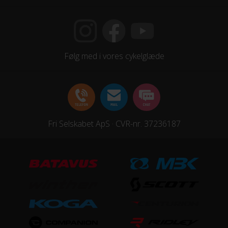
Prowheel CHARM-32T 2P, Boost / 140mm
Samlet antal gear
11
Følg med i vores cykelglæde
Skiftegreb
Shimano Deore SL-M5100-R
HJUL & DÆK
Fri Selskabet ApS · CVR-nr. 37236187
Dæk
Kenda Hellkat K1201 / 60TPI / folding / 26x2.4
Hjul
Syncros DP30 / 32H / 30mm
Hjulstørrelse