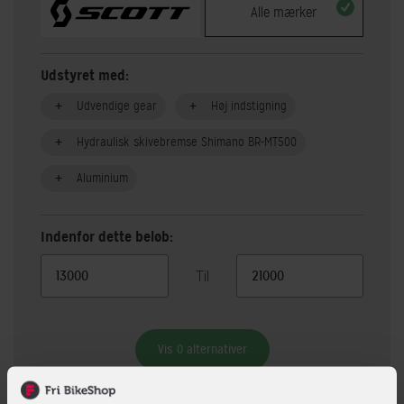
Alle mærker
Udstyret med:
Udvendige gear
Høj indstigning
Hydraulisk skivebremse Shimano BR-MT500
Aluminium
Indenfor dette beløb:
Til
Vis 0 alternativer