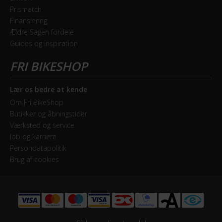
Brakes
Prismatch
Finansiering
Ældre Sagen fordele
GEAR
Guides og inspiration
Bagskifter
Shimano RD-TX800 Tourney, 8 Speed
Lær os bedre at kende
Drivlinje
Om Fri BikeShop
Kædetræk
Butikker og åbningstider
Værksted og service
Geargruppe
Job og karriere
Shimano Tourney
Persondatapolitik
Brug af cookies
Geartype
Udvendige gear
Kassette
SunRace CSM55, 8 Speed / 11-34T