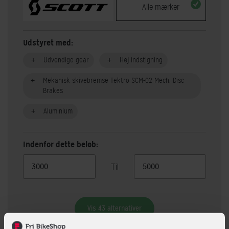
Alle mærker
Udstyret med:
Udvendige gear
Høj indstigning
Mekanisk skivebremse Tektro SCM-02 Mech. Disc
Brakes
Aluminium
Indenfor dette beløb:
Til
Vis 43 alternativer