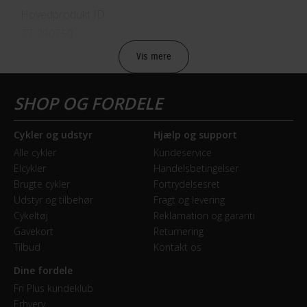
Hovedprodukt ID
77-290750
Vis mere
Sikkerheds- og producentinfo
Vis detaljer
Model år
Cykler og udstyr
Hjælp og support
2024
Alle cykler
Kundeservice
Elcykler
Handelsbetingelser
BREMSER
Brugte cykler
Fortrydelsesret
Udstyr og tilbehør
Fragt og levering
Bagbremse
Cykeltøj
Reklamation og garanti
Mekanisk skivebremse Tektro SCM-02 Mech. Disc
Gavekort
Returnering
Brakes
Tilbud
Kontakt os
Dine fordele
Forbremse
Fri Plus kundeklub
Mekanisk skivebremse Tektro SCM-02 Mech. Disc
Erhverv