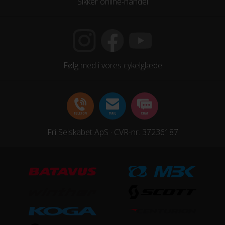
Sikker online-handel
Kranksæt
Prowheel Alloy Crank 140mm, 32T / w/CG PVG double
cover
Følg med i vores cykelglæde
Samlet antal gear
8
Skiftegreb
Shimano SL-RS45-8R, Revo Shifter
Fri Selskabet ApS · CVR-nr. 37236187
HJUL & DÆK
Dæk
Kenda K1080 SlantSix / 24x2.6" / 30TPI
Hjul