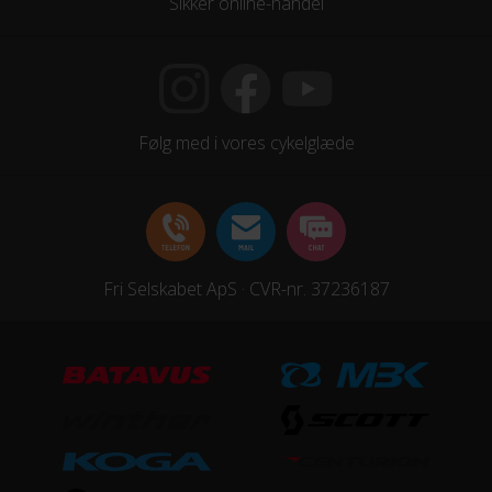
Sikker online-handel
Kranksæt
Prowheel Alloy Crank 127mm, 36T / w/CG PVG double
cover
Følg med i vores cykelglæde
Samlet antal gear
8
Skiftegreb
Shimano SL-RS45-8R, Revo Shifter
Fri Selskabet ApS · CVR-nr. 37236187
HJUL & DÆK
Dæk
Kenda K1080 SlantSix / 20x2.6" / 30TPI
Hjul