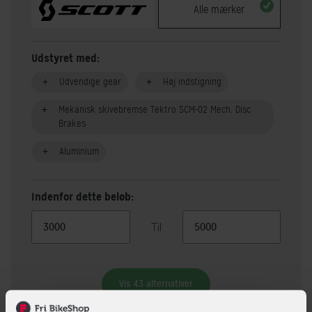
Alle mærker
Udstyret med:
Udvendige gear
Høj indstigning
Mekanisk skivebremse Tektro SCM-02 Mech. Disc
Brakes
Aluminium
Indenfor dette beløb:
Til
Vis 43 alternativer