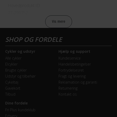
Hovedprodukt ID
77-290752
Vis mere
Sikkerheds- og producentinfo
Vis detaljer
Model år
Cykler og udstyr
Hjælp og support
2024
Alle cykler
Kundeservice
Elcykler
Handelsbetingelser
BREMSER
Brugte cykler
Fortrydelsesret
Udstyr og tilbehør
Fragt og levering
Bagbremse
Cykeltøj
Reklamation og garanti
Mekanisk skivebremse Tektro SCM-02 Mech. Disc
Gavekort
Returnering
Brakes
Tilbud
Kontakt os
Dine fordele
Forbremse
Fri Plus kundeklub
Mekanisk skivebremse Tektro SCM-02 Mech. Disc
Erhverv