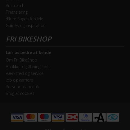
Brakes
Prismatch
Finansiering
Ældre Sagen fordele
GEAR
Guides og inspiration
Bagskifter
Shimano RD-TX800 Tourney, 8 Speed
Lær os bedre at kende
Drivlinje
Om Fri BikeShop
Kædetræk
Butikker og åbningstider
Værksted og service
Geargruppe
Job og karriere
Shimano Tourney
Persondatapolitik
Brug af cookies
Geartype
Udvendige gear
Kassette
SunRace CSM55, 8 Speed / 11-34T