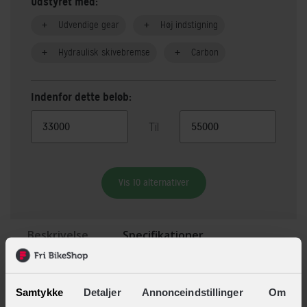
Udstyret med:
Udvendige gear
Høj indstigning
Hydraulisk skivebremse
Carbon
Indenfor dette beløb:
Til
Vis 10 alternativer
Beskrivelse
Specifikationer
BESKRIVELSE AF SCOTT SPARK RC TEAM ISSUE
Samtykke
Detaljer
Annonceindstillinger
Om
Fuldaffjedret XC mountainbike fra SCOTT