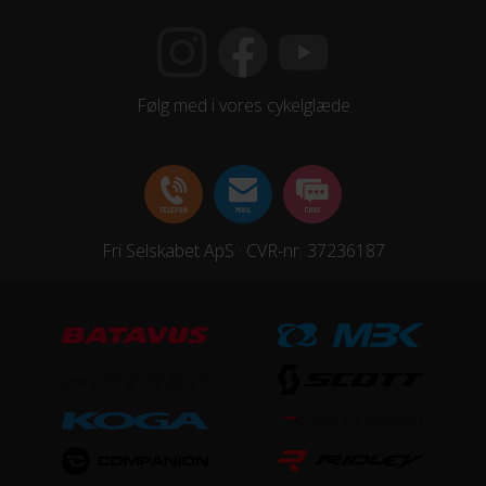
Kassette
Shimano Dura Ace CS-R9200-12 - 11-34
Kranksæt
Følg med i vores cykelglæde
Shimano Dura-Ace FC-R9200 - 52/36
Samlet antal gear
24
Fri Selskabet ApS · CVR-nr. 37236187
Skiftegreb
Shimano Dura-Ace ST-R9270
HJUL & DÆK
Dæk
Schwalbe PRO ONE TLE - 700x30C