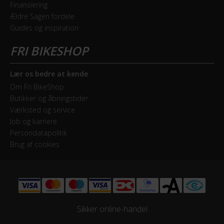
i pedalerne, har Scott udviklet letvægtsserien Addict
Finansiering
Shimano Dura-Ace RD-R9250
RC, der har en mere aggressiv og aerodynamisk
Ældre Sagen fordele
geometri.
Guides og inspiration
Drivlinje
Lær mere
Kædetræk
Lær os bedre at kende
Forskifter
Om Fri BikeShop
Shimano Dura-Ace FD-R9250
Butikker og åbningstider
Værksted og service
Frontklinger
Job og karriere
2x - Double
Persondatapolitik
Brug af cookies
Geargruppe
Shimano Dura-Ace Di2
Geartype
Udvendige gear
Sikker online-handel