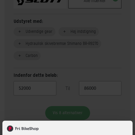
Alle mærker
Udstyret med:
Udvendige gear
Høj indstigning
Hydraulisk skivebremse Shimano BR-R9270
Carbon
Indenfor dette beløb:
Til
Vis 8 alternativer