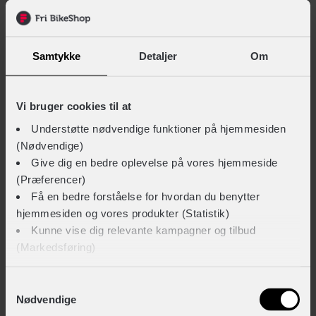
Vis 2 alternativer
Samtykke
Detaljer
Om
Beskrivelse
Specifikationer
BESKRIVELSE AF SCOTT ADDICT 30
Vi bruger cookies til at
Understøtte nødvendige funktioner på hjemmesiden
Komfortabel endurance racercykel fra SCOTT
(Nødvendige)
Give dig en bedre oplevelse på vores hjemmeside
SCOTT Addict 30 er en racercykel designet til at
(Præferencer)
tilbagelægge lange distancer, med en ideel balance
Få en bedre forståelse for hvordan du benytter
mellem performance og komfort. Modellen er udstyret
hjemmesiden og vores produkter (Statistik)
med Shimano 105 Di2 geargruppe med 24 gear, samt
Kunne vise dig relevante kampagner og tilbud
elektronisk gearskifte. Ideelt til dig, der ønsker en hurtig
(Markedsføring)
og komfortabel heldags-racer, som overvinder selv de
Klik på ‘OK’ for at give os dit samtykke til at bruge
Samtykkevalg
mest ujævne landeveje.
Nødvendige
cookies til alle disse formål. Du kan også bruge