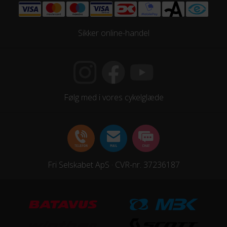
Geartype
Udvendige gear
Sikker online-handel
Kassette
Shimano CS-R7101 11-34
Kranksæt
Følg med i vores cykelglæde
Shimano CN-M6100-12
Samlet antal gear
24
Fri Selskabet ApS · CVR-nr. 37236187
Skiftegreb
Shimano 105 Di2 FD-R7150
HJUL & DÆK