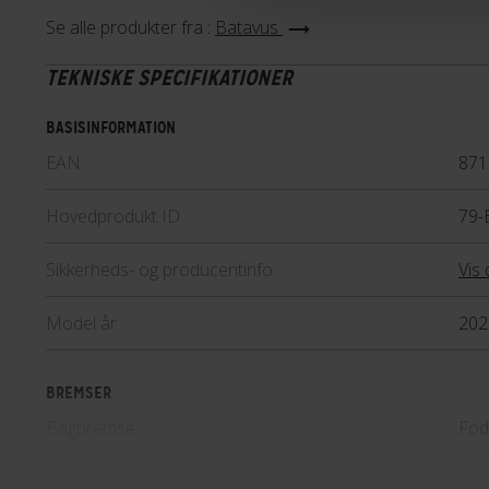
Se alle produkter fra :
Batavus
TEKNISKE SPECIFIKATIONER
BASISINFORMATION
EAN
871
Hovedprodukt ID
79-
Sikkerheds- og producentinfo
Vis 
Model år
202
BREMSER
Bagbremse
Fod
Forbremse
Rul