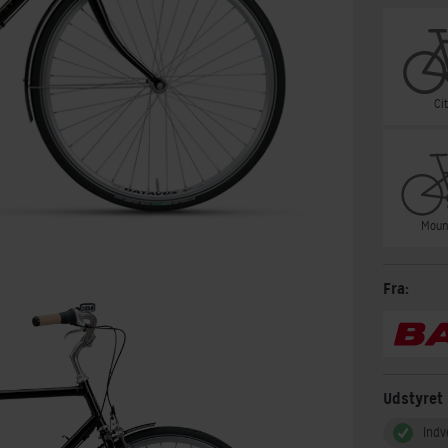
Ci
Moun
Fra:
Udstyret
Indv