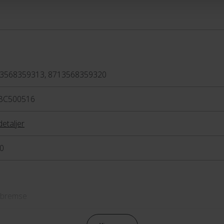
3568359313, 8713568359320
BC500516
detaljer
0
bremse
lebremse Shimano