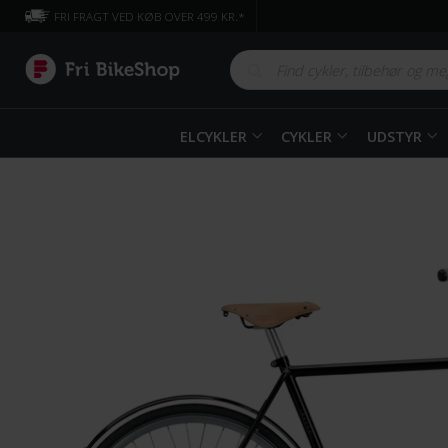
FRI FRAGT VED KØB OVER 499 KR.*
ELCYKLER
CYKLER
UDSTYR