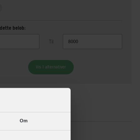
dette beløb:
Til
Vis 1 alternativer
ikationer
Om