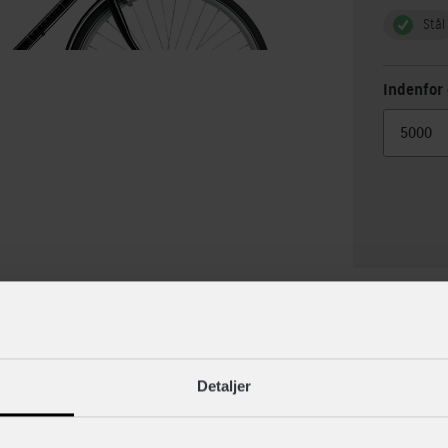
Stål
Indenfor 
lse
Specif
Detaljer