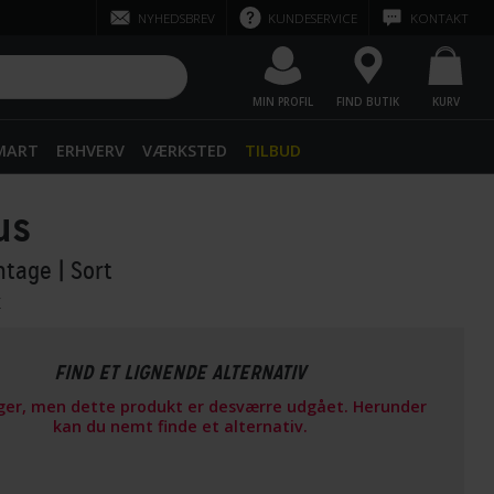
NYHEDSBREV
KUNDESERVICE
KONTAKT
MIN PROFIL
FIND BUTIK
KURV
SMART
ERHVERV
VÆRKSTED
TILBUD
us
intage
| Sort
r
FIND ET LIGNENDE ALTERNATIV
ager, men dette produkt er desværre udgået. Herunder
kan du nemt finde et alternativ.