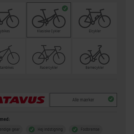
tybikes
Klasiske Cykler
Elcykler
tainbikes
Racercykler
Børnecykler
Alle mærker
 med:
endige gear
Høj indstigning
Fodbremse