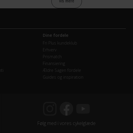
Vis mere
vendige gear
Dine fordele
mano
Fri Plus kundeklub
Erhverv
Prismatch
Finansiering
mano Nexus
ti
Ældre Sagen fordele
Guides og inspiration
d Cruiser 37-622
Følg med i vores cykelglæde