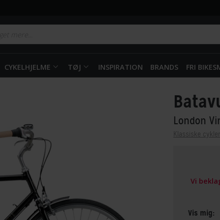
CYKELHJELME
TØJ
INSPIRATION
BRANDS
FRI BIKE
Batav
London V
Klassiske cykle
Vi bekl
Vis mig: