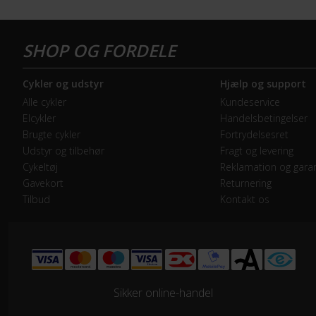
GEAR
Geartype
Ind
Cykler og udstyr
Hjælp og support
Kranksæt
Shi
Alle cykler
Kundeservice
Elcykler
Handelsbetingelser
Samlet antal gear
7
Brugte cykler
Fortrydelsesret
Udstyr og tilbehør
Fragt og levering
Skiftegreb
Shi
Cykeltøj
Reklamation og garan
Gavekort
Returnering
Tilbud
Kontakt os
HJUL & DÆK
Dæk
Roa
Hjulstørrelse
28″
Sikker online-handel
KOMPONENTER