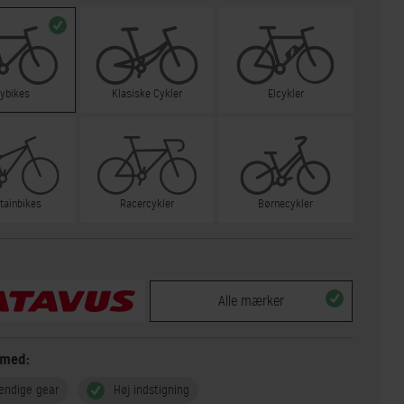
tybikes
Klasiske Cykler
Elcykler
tainbikes
Racercykler
Børnecykler
Alle mærker
 med:
endige gear
Høj indstigning