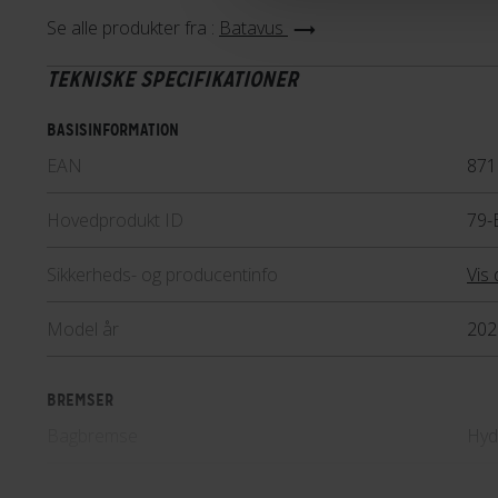
Se alle produkter fra :
Batavus
TEKNISKE SPECIFIKATIONER
BASISINFORMATION
EAN
871
Hovedprodukt ID
79-
Sikkerheds- og producentinfo
Vis 
Model år
202
BREMSER
Bagbremse
Hyd
Forbremse
Hyd