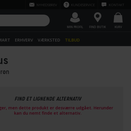
NYHEDSBREV
KUNDESERVICE
KONTAKT
MIN PROFIL
FIND BUTIK
KURV
SMART
ERHVERV
VÆRKSTED
TILBUD
us
Grøn
FIND ET LIGNENDE ALTERNATIV
ager, men dette produkt er desværre udgået. Herunder
kan du nemt finde et alternativ.