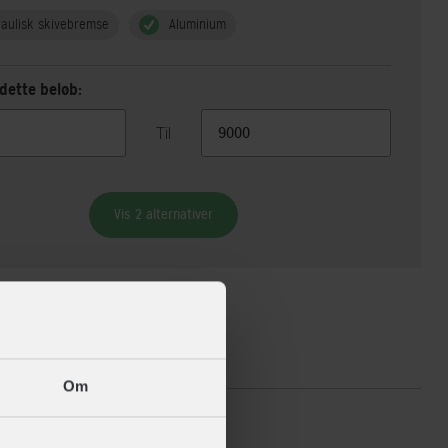
aulisk skivebremse
Aluminium
dette beløb:
Til
Vis 2 alternativer
ikationer
Om