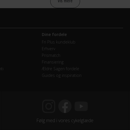
Vis mere
vendige gear
Dine fordele
Fri Plus kundeklub
Erhverv
mano Nexus
Prismatch
Finansiering
ti
Ældre Sagen fordele
Guides og inspiration
walbe Durano Perfomance
Følg med i vores cykelglæde