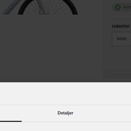
Hydr
Indenfor 
lse
Specif
Detaljer