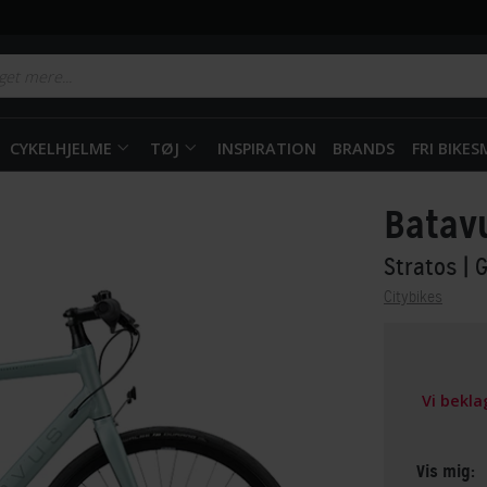
CYKELHJELME
TØJ
INSPIRATION
BRANDS
FRI BIKE
Batav
Stratos
| 
Citybikes
Vi bekl
Vis mig: