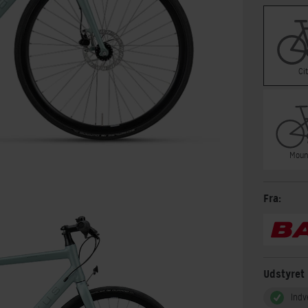
Ci
Moun
Fra:
Udstyret
Indv