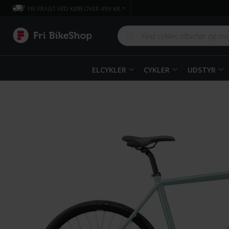
FRI FRAGT VED KØB OVER 499 KR.*
ELCYKLER
CYKLER
UDSTYR