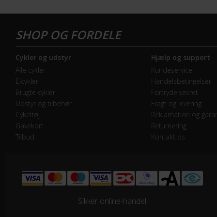
GEAR
Geartype
Ind
Cykler og udstyr
Hjælp og support
Samlet antal gear
7
Alle cykler
Kundeservice
Elcykler
Handelsbetingelser
Skiftegreb
Shi
Brugte cykler
Fortrydelsesret
Udstyr og tilbehør
Fragt og levering
Cykeltøj
Reklamation og garan
HJUL & DÆK
Gavekort
Returnering
Dæk
Sch
Tilbud
Kontakt os
Hjulstørrelse
28″
KOMPONENTER
Sikker online-handel
Styrlås
Nej