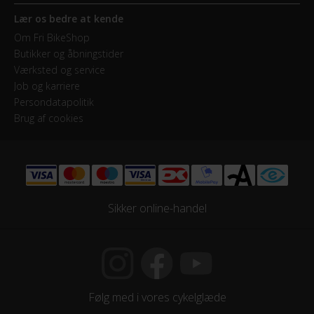
7
Lær os bedre at kende
Skiftegreb
Om Fri BikeShop
Butikker og åbningstider
Shimano Shimano
Værksted og service
Job og karriere
KOMPONENTER
Persondatapolitik
Brug af cookies
Styrlås
Nej
MOTOR
Sikker online-handel
Maksimal fart
25 km/t
Motorplacering
Følg med i vores cykelglæde
Forhjulsmotor