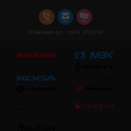
STEL
Forgaffel
Fri Selskabet ApS · CVR-nr. 37236187
Fast forgaffel i stål
Ramme
Aluminium
Stelmateriale
Aluminium
Steltype
Ekstra lav indstigning
STØRRELSE OG VÆGT