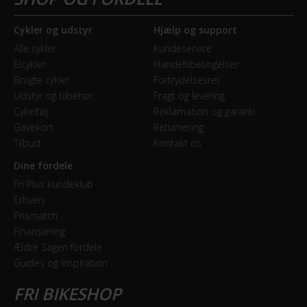
Bagbremse
opstå rustdannelse under lakken. Og skulle du være
Fodbremse
uheldig at vælte på din cykel og beskadige lakken, så
Cykler og udstyr
Hjælp og support
kan du altid gennem Fri BikeShop bestille en lakstift i
Alle cykler
Kundeservice
Forbremse
samme farve som cyklen, så risikoen for rustangreb
Elcykler
Handelsbetingelser
Rullebremse ABS-blokeringsfrit bremsesystem
bliver minimeret.
Brugte cykler
Fortrydelsesret
Udstyr og tilbehør
Fragt og levering
Cykeltøj
Reklamation og garanti
ELCYKEL SYSTEM
Gavekort
Returnering
Tilbud
Kontakt os
Walk assist
Nej
Dine fordele
Fri Plus kundeklub
Erhverv
GEAR
Prismatch
Finansiering
Geartype
Ældre Sagen fordele
Indvendige gear
Guides og inspiration
Samlet antal gear