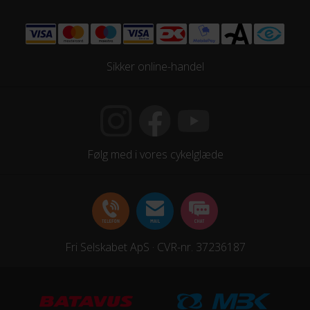
GEAR
Geartype
Indvendige gear
Sikker online-handel
Samlet antal gear
7
Skiftegreb
Følg med i vores cykelglæde
Shimano Nexus
HJUL & DÆK
Dæk
Fri Selskabet ApS · CVR-nr. 37236187
700x35C
Hjul