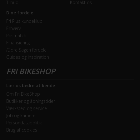
Tilbud
Kontakt os
Dine fordele
BREMSER
Fri Plus kundeklub
Bagbremse
Erhverv
Prismatch
Fodbremse
Finansiering
Ældre Sagen fordele
Forbremse
Guides og inspiration
Mekanisk fælgbremse
ELCYKEL SYSTEM
Lær os bedre at kende
Estimeret rækkevidde (km)
Om Fri BikeShop
Butikker og åbningstider
60 km - 80 km
Værksted og service
Job og karriere
Walk assist
Persondatapolitik
Nej
Brug af cookies