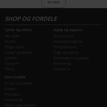
Vis mere
Alle Batavus-cykler er lakeret med en yderst holdbar
BATTERI
vandbaseret lak, som er blandet på producentens eget
lakkeri i Holland. Derfor giver Batavus 5 års lakgaranti
Batteri beskrivelse
fra cyklens købsdato, hvis der mod forventning skulle
BOSCH Li-ION
Cykler og udstyr
Hjælp og support
opstå rustdannelse under lakken. Og skulle du være
Alle cykler
Kundeservice
Batteriplacering
uheldig at vælte på din cykel og beskadige lakken, så
Elcykler
Handelsbetingelser
På bagagebærer
kan du altid gennem Fri BikeShop bestille en lakstift i
Brugte cykler
Fortrydelsesret
samme farve som cyklen, så risikoen for rustangreb
Udstyr og tilbehør
Fragt og levering
Energiindhold (Wh)
Cykeltøj
Reklamation og garanti
bliver minimeret.
396 Wh
Gavekort
Returnering
Tilbud
Kontakt os
Dine fordele
BREMSER
Fri Plus kundeklub
Bagbremse
Erhverv
Prismatch
Fodbremse
Finansiering
Ældre Sagen fordele
Forbremse