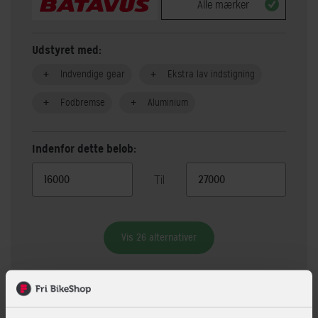
Alle mærker
Udstyret med:
Indvendige gear
Ekstra lav indstigning
Fodbremse
Aluminium
Indenfor dette beløb:
Til
Vis 26 alternativer
Beskrivelse
Specifikationer