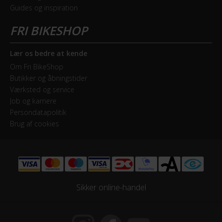
Guides og inspiration
Mekanisk fælgbremse
ELCYKEL SYSTEM
Lær os bedre at kende
Display
Om Fri BikeShop
Butikker og åbningstider
LCD-display med separat styrbetjening
Værksted og service
Job og karriere
Estimeret rækkevidde (km)
Persondatapolitik
60 km - 80 km
Brug af cookies
Walk assist
Nej
Sikker online-handel
GEAR
Geartype