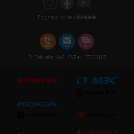
Indvendige gear
Samlet antal gear
Følg med i vores cykelglæde
7
Skiftegreb
Shimano Nexus
Fri Selskabet ApS · CVR-nr. 37236187
HJUL & DÆK
Hjul
28"
KOMPONENTER
Styrlås
Nej