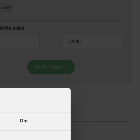
minium
dette beløb:
Til
Vis 21 alternativer
ikationer
Om