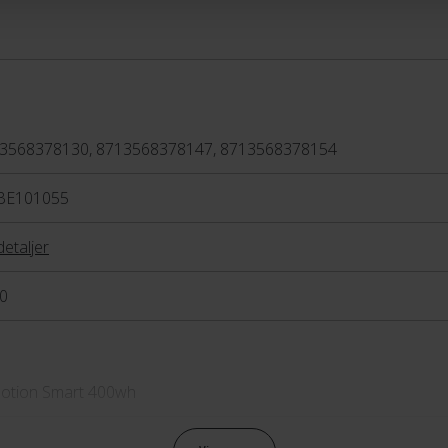
 forventning skulle opstå
skulle du være uheldig at
lakken, så kan du altid
n lakstift i samme farve som
eb bliver minimeret.
3568378130, 8713568378147, 8713568378154
BE101055
detaljer
0
otion Smart 400wh
bagagebærer