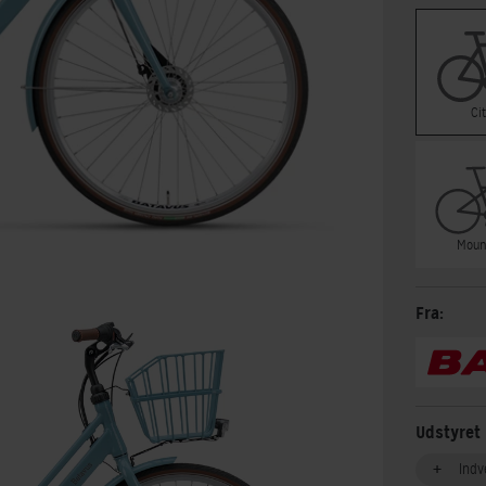
Ci
Moun
Fra:
Udstyret
Indv