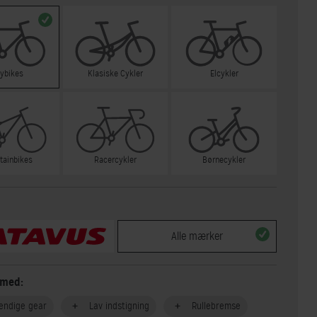
tybikes
Klasiske Cykler
Elcykler
tainbikes
Racercykler
Børnecykler
Alle mærker
 med:
endige gear
Lav indstigning
Rullebremse