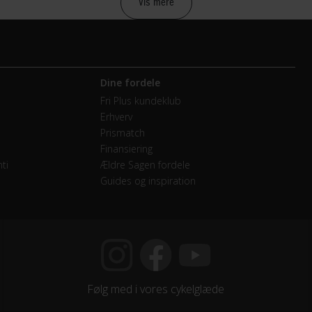
Vis mere
 Wh
Dine fordele
lebremse
Fri Plus kundeklub
Erhverv
lebremse Shimano
Prismatch
Finansiering
ti
Ældre Sagen fordele
Guides og inspiration
km - 80 km
Følg med i vores cykelglæde
vendige gear