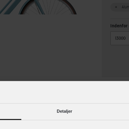
Alu
Indenfor 
lse
Specif
Detaljer