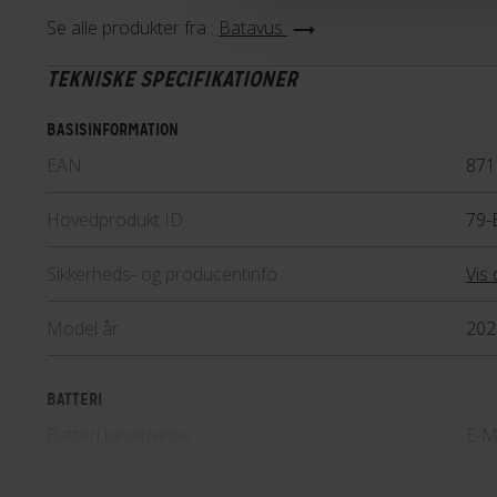
cyklens købsdato, hvis der mod
Se alle produkter fra :
Batavus
rustdannelse under lakken. Og 
TEKNISKE SPECIFIKATIONER
vælte på din cykel og beskadige 
gennem Fri BikeShop bestille e
BASISINFORMATION
cyklen, så risikoen for rustangr
EAN
871
Hovedprodukt ID
79-
Sikkerheds- og producentinfo
Vis 
Model år
202
BATTERI
Batteri beskrivelse
E-M
Batteriplacering
På 