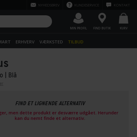
NYHEDSBREV
KUNDESERVICE
KONTAKT
MIN PROFIL
FIND BUTIK
KURV
SMART
ERHVERV
VÆRKSTED
TILBUD
us
Go
| Blå
er
FIND ET LIGNENDE ALTERNATIV
ager, men dette produkt er desværre udgået. Herunder
kan du nemt finde et alternativ.