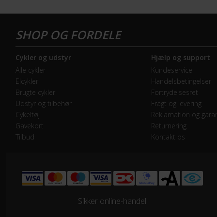
Energiindhold (Wh)
400
BREMSER
Cykler og udstyr
Hjælp og support
Bagbremse
Rul
Alle cykler
Kundeservice
Elcykler
Handelsbetingelser
Forbremse
Rul
Brugte cykler
Fortrydelsesret
Udstyr og tilbehør
Fragt og levering
Cykeltøj
Reklamation og garan
ELCYKEL SYSTEM
Gavekort
Returnering
Estimeret rækkevidde (km)
60 
Tilbud
Kontakt os
Walk assist
Nej
GEAR
Sikker online-handel
Geartype
Ind