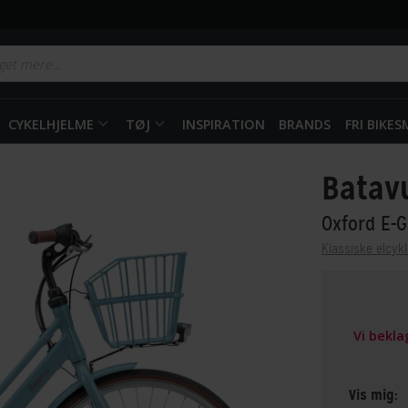
CYKELHJELME
TØJ
INSPIRATION
BRANDS
FRI BIKE
Batav
Oxford E-
Klassiske elcykl
Vi bekl
Vis mig: