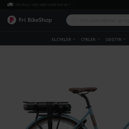
FRI FRAGT VED KØB OVER 499 KR.*
ELCYKLER
CYKLER
UDSTYR