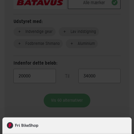
Alle mærker
Udstyret med:
Indvendige gear
Lav indstigning
Fodbremse Shimano
Aluminium
Indenfor dette beløb:
Til
Vis 60 alternativer
Beskrivelse
Specifikationer