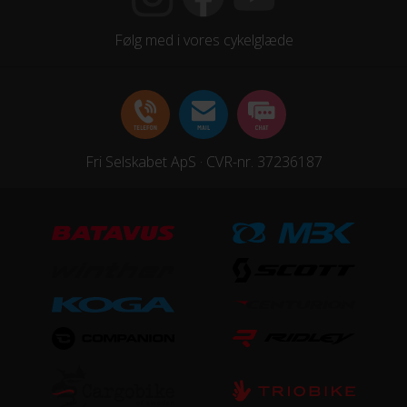
Aluminium
Følg med i vores cykelglæde
STØRRELSE OG VÆGT
Vægt
15 kg
Fri Selskabet ApS · CVR-nr. 37236187
UDSTYR
Bagagebærer
Ja
Baglygte
Ja, Batterier
Forlygte
Ja, Batterier