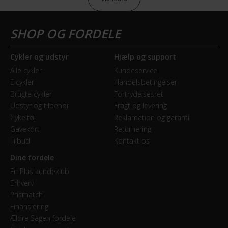
Sikkerheds- og producentinfo
Vis detaljer
Model år
Cykler og udstyr
Hjælp og support
2017
Alle cykler
Kundeservice
Elcykler
Handelsbetingelser
BREMSER
Brugte cykler
Fortrydelsesret
Udstyr og tilbehør
Fragt og levering
Bagbremse
Cykeltøj
Reklamation og garanti
Fodbremse
Gavekort
Returnering
Tilbud
Kontakt os
Forbremse
Dine fordele
Mekanisk fælgbremse
Fri Plus kundeklub
Erhverv
Prismatch
GEAR
Finansiering
Ældre Sagen fordele
Geartype