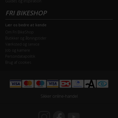
Guides og inspiration
Indvendige gear
Samlet antal gear
7
Lær os bedre at kende
Om Fri BikeShop
Skiftegreb
Butikker og åbningstider
Batavus gearvælger
Værksted og service
Job og karriere
Persondatapolitik
STEL
Brug af cookies
Forgaffel
Fast forgaffel i stål
Ramme
Sikker online-handel
Aluminium
Stelmateriale