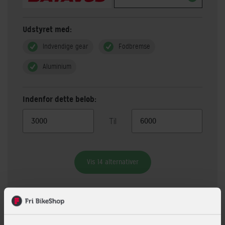
Udstyret med:
Indvendige gear
Fodbremse
Aluminium
Indenfor dette beløb:
Til
Vis 14 alternativer
Beskrivelse
Specifikationer