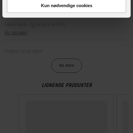
Hovedprodukt ID
Kun nødvendige cookies
85-18450
Sikkerheds- og producentinfo
Vis detaljer
STØRRELSE OG VÆGT
Volume
Vis mere
12 L
LIGNENDE PRODUKTER
TEKNISKE SPECIFIKATIONER
Materiale
Polyester
Montering