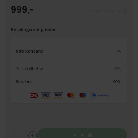
999,-
Pris gælder online
Betalingsmuligheder
Køb kontant
Pris på tilbehør
999,-
Betal nu
999,-
1
Tilføj til kurv