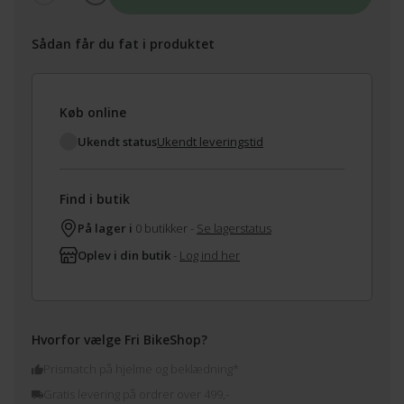
Sådan får du fat i produktet
Køb online
Ukendt status
Ukendt leveringstid
Find i butik
På lager i
0 butikker -
Se lagerstatus
Oplev i din butik
-
Log ind her
Hvorfor vælge Fri BikeShop?
Prismatch på hjelme og beklædning*
Gratis levering på ordrer over 499,-