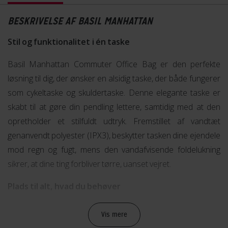
BESKRIVELSE AF BASIL MANHATTAN
Stil og funktionalitet i én taske
Basil Manhattan Commuter Office Bag er den perfekte
løsning til dig, der ønsker en alsidig taske, der både fungerer
som cykeltaske og skuldertaske. Denne elegante taske er
skabt til at gøre din pendling lettere, samtidig med at den
opretholder et stilfuldt udtryk. Fremstillet af vandtæt
genanvendt polyester (IPX3), beskytter tasken dine ejendele
mod regn og fugt, mens den vandafvisende foldelukning
sikrer, at dine ting forbliver tørre, uanset vejret.
Plads til alt, hvad du behøver
Med en kapacitet på 12 liter tilbyder tasken god plads til
Vis mere
både din bærbare computer, papirer og andre