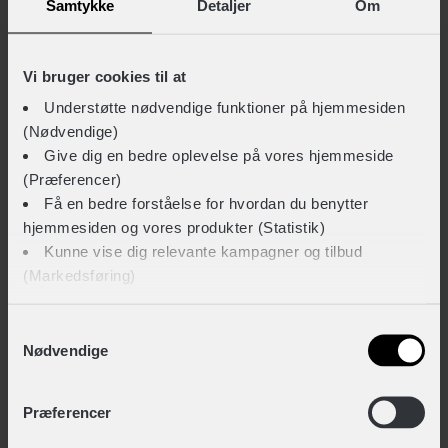
Samtykke
Detaljer
Om
Kun på lager i butik
Gå til produkt
Vi bruger cookies til at
INNERGY+ Flow Mini cykelhjelm
Understøtte nødvendige funktioner på hjemmesiden
+ 349,-
+ 209,-
(Nødvendige)
Give dig en bedre oplevelse på vores hjemmeside
(Præferencer)
Få en bedre forståelse for hvordan du benytter
TEKNISKE SPECIFIKATIONER
hjemmesiden og vores produkter (Statistik)
Kunne vise dig relevante kampagner og tilbud
BASISINFORMATION
(Markedsføring)
Barnestol tilbehørstype
Selepuder & -indsatser
Klik på ‘OK’ for at give os dit samtykke til at bruge
Samtykkevalg
Nødvendige
cookies til alle disse formål. Du kan også bruge
Barnestol type
afkrydsningsfelterne for at give samtykke til specifikke
Tilbehør
formål. Vælg formål og ‘Gem indstillinger’.
Præferencer