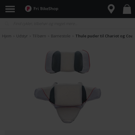
Hjem
Udstyr
Til børn
Barnestole
Thule puder til Chariot og Coa
>
>
>
>