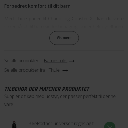
Forbedret komfort til dit barn
Med Thule puder til Chariot og Coaster XT kan du være
sikker på, at dit barn sidder behageligt under hele cykelturen.
Puderne er lavet af blødt og åndbart materiale, der sikrer en
Vis mere
behagelig siddeoplevelse. Derudover er de nemme at
montere og kan justeres efter dit barns behov.
Se alle produkter i :
Barnestole
Holdbar og nem at rengøre
Se alle produkter fra :
Thule
Puderne er lavet af kvalitetsmaterialer, der sikrer en lang
levetid. De er også nemme at rengøre, så du kan holde dem
TILBEHØR DER MATCHER PRODUKTET
pæne og rene til enhver tid. Dette gør dem ideelle til
Suppler dit køb med udstyr, der passer perfekt til denne
børnefamilier, der er på farten og har brug for praktiske
vare
løsninger.
Passer til Chariot og Coaster XT
BikePartner universelt regnslag til barnestol