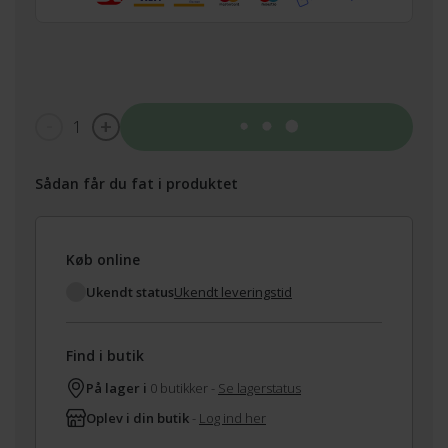
1
Tilføj til kurv
Sådan får du fat i produktet
Køb online
Ukendt status
Ukendt leveringstid
Find i butik
På lager i
0 butikker -
Se lagerstatus
Oplev i din butik
-
Log ind her