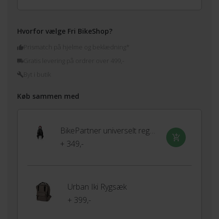
Hvorfor vælge Fri BikeShop?
Prismatch på hjelme og beklædning*
Gratis levering på ordrer over 499,-
Byt i butik
Køb sammen med
BikePartner universelt regnslag til barnestol
+ 349,-
Urban Iki Rygsæk
+ 399,-