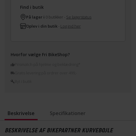
Find i butik
På lager i
0 butikker -
Se lagerstatus
Oplev i din butik
-
Log ind her
Hvorfor vælge Fri BikeShop?
Prismatch på hjelme og beklædning*
Gratis levering på ordrer over 499,-
Byt i butik
Beskrivelse
Specifikationer
BESKRIVELSE AF BIKEPARTNER KURVEBØJLE