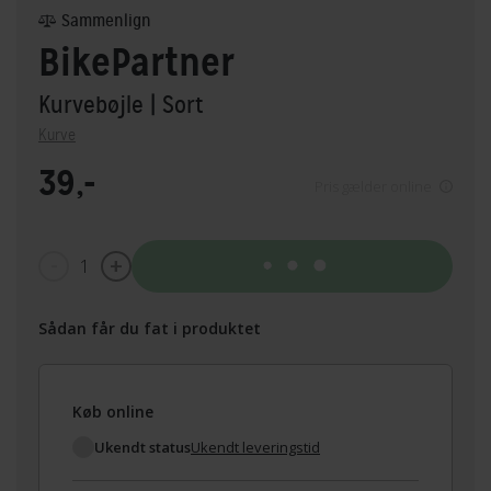
Sammenlign
BikePartner
Kurvebøjle
| Sort
Kurve
39,-
Pris gælder online
1
Tilføj til kurv
Sådan får du fat i produktet
Køb online
Ukendt status
Ukendt leveringstid