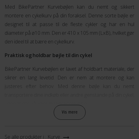
Med BikePartner Kurvebøjlen kan du nemt og sikkert
montere en cykelkurv på din foraksel. Denne sorte bøjle er
designet til at passe til de fleste cykler og har en hul
diameter på ø10 mm. Den er 410 x 105 mm (LxB), hvilket gør
den ideel til at bære en cykelkurv.
Praktisk og holdbar bøjle til din cykel
BikePartner Kurvebøjlen er lavet af holdbart materiale, der
sikrer en lang levetid. Den er nem at montere og kan
justeres efter behov. Med denne bøjle kan du nemt
transportere dine indkøb eller andre genstande på din cykel,
uden at det påvirker din køreoplevelse.
Vis mere
Kompatibel med de fleste cykler
BikePartner Kurvebøjlen er kompatibel med de fleste cykler
Se alle produkter i :
Kurve