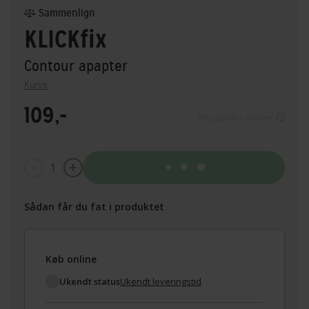
Sammenlign
KLICKfix
Contour apapter
Kurve
109,-
Pris gælder online
1
Tilføj til kurv
Sådan får du fat i produktet
Køb online
Ukendt status
Ukendt leveringstid