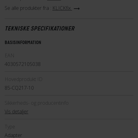
Se alle produkter fra :
KLICKfix
Køb online eller reserver i din lokale Fri BikeShop butik og få
glæde af denne smarte løsning til din cykel.
TEKNISKE SPECIFIKATIONER
BASISINFORMATION
EAN
4030572105038
Hovedprodukt ID
85-CQ217-10
Sikkerheds- og producentinfo
Vis detaljer
Type
Adapter