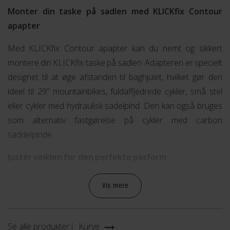
Monter din taske på sadlen med KLICKfix Contour
apapter
Med KLICKfix Contour apapter kan du nemt og sikkert
montere din KLICKfix taske på sadlen. Adapteren er specielt
designet til at øge afstanden til baghjulet, hvilket gør den
ideel til 29” mountainbikes, fuldaffjedrede cykler, små stel
eller cykler med hydraulisk sadelpind. Den kan også bruges
som alternativ fastgørelse på cykler med carbon
saddelpinde.
Justér vinklen for den perfekte pasform
Med vinkeljusteringen på KLICKfix Contour apapteren kan
Vis mere
du justere tasken perfekt uafhængigt af sadelskinnerne.
Dette sikrer en stabil og behagelig køreoplevelse, uanset
hvilken type cykel du har.
Se alle produkter i :
Kurve