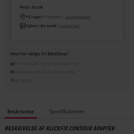
Find i butik
På lager i
0 butikker -
Se lagerstatus
Oplev i din butik
-
Log ind her
Hvorfor vælge Fri BikeShop?
Prismatch på hjelme og beklædning*
Gratis levering på ordrer over 499,-
Byt i butik
Beskrivelse
Specifikationer
BESKRIVELSE AF KLICKFIX CONTOUR APAPTER