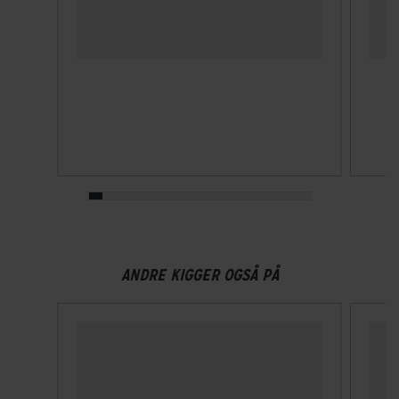
Vægt
800 g
Du kan til enhver tid trække dit samtykke tilbage eller
ændre det ved at klikke på linket "Brug af cookies"
Volume
nederst på siden.
15 L
TEKNISKE SPECIFIKATIONER
Lasteevne
5 kg
Monteringstype
ANDRE KIGGER OGSÅ PÅ
KLICKfix system