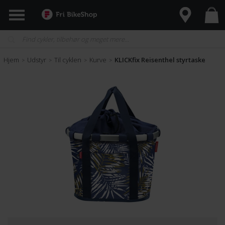
Hjem
Udstyr
Til cyklen
Kurve
KLICKfix Reisenthel styrtaske
>
>
>
>