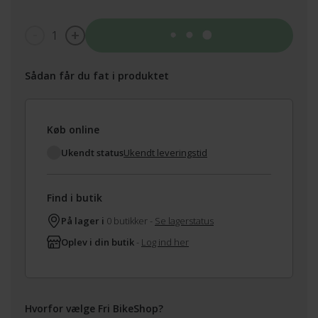
1
Tilføj til kurv
Sådan får du fat i produktet
Køb online
Ukendt status
Ukendt leveringstid
Find i butik
På lager i
0 butikker -
Se lagerstatus
Oplev i din butik
-
Log ind her
Hvorfor vælge Fri BikeShop?