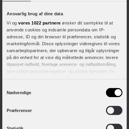
+ 159,-
Ansvarlig brug af dine data
Vi og
vores 1022 partnere
ønsker dit samtykke til at
anvende cookies og indsamle persondata om IP-
KLICKfix Styradapter med lås
adresse, ID og din browser til præferencer, statistik og
+ 249,-
marketingformål. Disse oplysninger videregives til vores
samarbejdspartnere, der opbevarer og tilgår oplysninger
på din enhed for at vise dig målrettede annoncer, levere
TEKNISKE SPECIFIKATIONER
tilpasset indhold, foretage annonce- og indholdsmåling,
lave målgruppeundersøgelser og udvikle tjenester. Se
BASISINFORMATION
mere information under
indstillinger
og i vores
persondatapolitik. Du kan altid trække dit samtykke
Samtykkevalg
EAN
tilbage eller ændre indstillinger fra vores
Nødvendige
4030572106561
"Cookiedeklaration", eller ved at trykke på "Privacy
trigger" ikonet.
Hovedprodukt ID
Præferencer
85-KF303-58
Hvis du tillader det, vil vi også gerne:
Indsamle præcise oplysninger om din placering,
Statistik