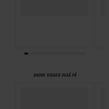
Vægt
800 g
Volume
15 L
TEKNISKE SPECIFIKATIONER
Lasteevne
5 kg
Monteringstype
ANDRE KIGGER OGSÅ PÅ
KLICKfix system