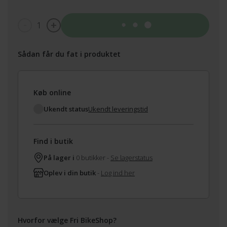
1
Tilføj til kurv
Sådan får du fat i produktet
Køb online
Ukendt status
Ukendt leveringstid
Find i butik
På lager i
0 butikker -
Se lagerstatus
Oplev i din butik
-
Log ind her
Hvorfor vælge Fri BikeShop?