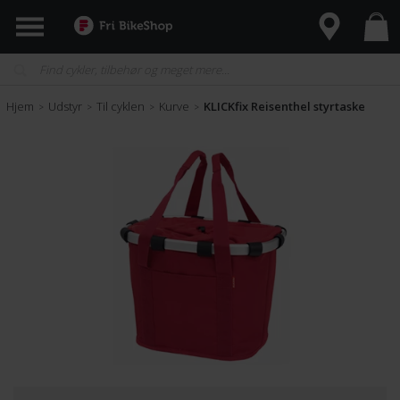
Hjem
Udstyr
Til cyklen
Kurve
KLICKfix Reisenthel styrtaske
>
>
>
>