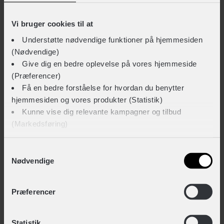
+ 159,-
Vi bruger cookies til at
Understøtte nødvendige funktioner på hjemmesiden
(Nødvendige)
KLICKfix Styradapter med lås
Give dig en bedre oplevelse på vores hjemmeside
+ 249,-
(Præferencer)
Få en bedre forståelse for hvordan du benytter
hjemmesiden og vores produkter (Statistik)
TEKNISKE SPECIFIKATIONER
Kunne vise dig relevante kampagner og tilbud
(Markedsføring)
BASISINFORMATION
Klik på ‘OK’ for at give os dit samtykke til at bruge
Samtykkevalg
EAN
Nødvendige
cookies til alle disse formål. Du kan også bruge
4030572002375
afkrydsningsfelterne for at give samtykke til specifikke
Hovedprodukt ID
formål. Vælg formål og ‘Gem indstillinger’.
Præferencer
85-KF303-7
Du kan til enhver tid trække dit samtykke tilbage eller
Statistik