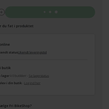
Tilføj til kurv
r du fat i produktet
online
endt status
Ukendt leveringstid
i butik
 lager i
0 butikker -
Se lagerstatus
lev i din butik
-
Log ind her
ælge Fri BikeShop?