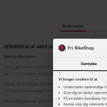
Beskrivelse
BESKRIVELSE AF ABUS URBAN-I 3.0 ACE
Sporty city-hjelm
Samtykke
Den 3. generation af ABUS mest populære city-hjelm får en o
her i en sort variant, venter på sit næste eventyr med fire nye f
Vi bruger cookies til at
Takket være TriVider, et betydeligt større visir og et revidere
Understøtte nødvendige f
ACE-versionen nu meget mere sporty ud.
Give dig en bedre opleve
Få en bedre forståelse fo
Det forlængede visir giver Urban-I 3.0 ACE et strejf af mount
Kunne vise dig relevante 