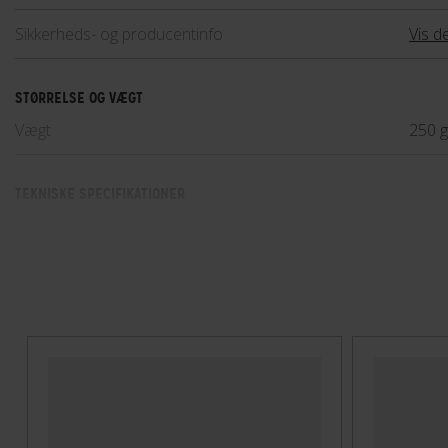
Sikkerheds- og producentinfo
Vis de
STØRRELSE OG VÆGT
Vægt
250 
TEKNISKE SPECIFIKATIONER
Høj synlighed
Nej
Indbygget lygte
Ja
Integreret ørevarmer
Nej
Lukkesystem
Magn
MIPS
Nej