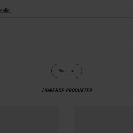
taljer
g
Vis mere
LIGNENDE PRODUKTER
etspænde