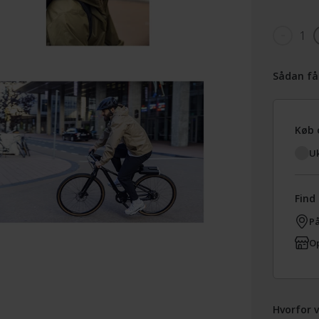
1
Sådan få
Køb 
Uk
Find 
På
Op
Hvorfor v