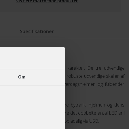
Vis flere matchende produkter
Specifikationer
rstøtter også hjelmens sporty karakter. De tre udvendige
ige højdepunkter som: En af de robuste udvendige skaller af
Om
gjort til den nederste kant af hverdagshjelmen og fuldender
dste vis.
s hjælper i den ofte forvirrende bytrafik: Hjelmen og dens
for andre trafikanter takket være det dobbelte antal LED'er i
 180° synlighed er også let genopladelig via USB.