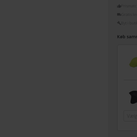
Prismatc
Gratis le
Byt i buti
Køb sam
Vælg