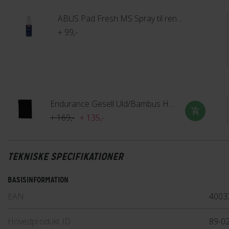
ABUS Pad Fresh MS Spray til rengøring af hjelmpuder
+ 99,-
Endurance Gesell Uld/Bambus Halsedisse
+ 169,-
+ 135,-
TEKNISKE SPECIFIKATIONER
BASISINFORMATION
EAN
4003
Hovedprodukt ID
89-0