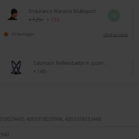
Endurance Warwick Multisport Hue
+ 129,-
+ 103,-
På fjernlager
Gå til produkt
Salzmann Refleksbælte m. justerbare stroppe
+ 149,-
318029400, 4003318029998, 4003318032448
2940