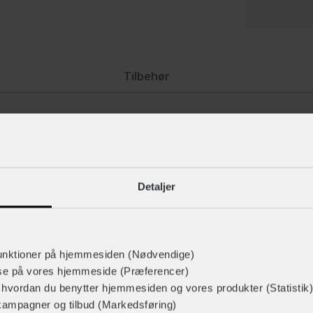
Tilbehør
Remsystemet TriVider unde
skaller muliggør designmæss
Detaljer
pgradering: Urban-I 3.0 ACE,
polycarbonat er f.eks. fast
unktioner.
dermed dens udseende på be
t skalkoncept ser byhjelmen i
Det modificerede LED-bagly
unktioner på hjemmesiden (Nødvendige)
lse på vores hjemmeside (Præferencer)
bærer er endnu mere synlige 
r hvordan du benytter hjemmesiden og vores produkter (Statistik)
ACE-varianten. Baglygten med
ainbike-dynamik på din næste
kampagner og tilbud (Markedsføring)