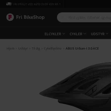
FRI FRAGT VED KØB OVER 499 KR.*
ELCYKLER
CYKLER
UDSTYR
Hjem
Udstyr
Til dig
Cykelhjelme
ABUS Urban-I 3.0 ACE
>
>
>
>