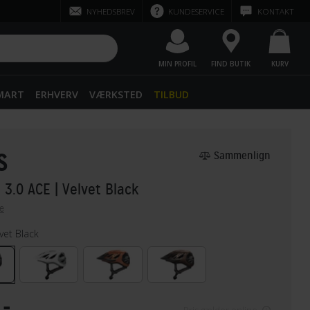
NYHEDSBREV
KUNDESERVICE
KONTAKT
MIN PROFIL
FIND BUTIK
KURV
SMART
ERHVERV
VÆRKSTED
TILBUD
S
Sammenlign
I 3.0 ACE
| Velvet Black
e
vet Black
,-
Pris gælder online