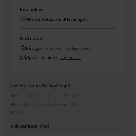
Køb online
Ukendt status
Ukendt leveringstid
Find i butik
På lager i
0 butikker -
Se lagerstatus
Oplev i din butik
-
Log ind her
Hvorfor vælge Fri BikeShop?
Prismatch på hjelme og beklædning*
Gratis levering på ordrer over 499,-
Byt i butik
Køb sammen med