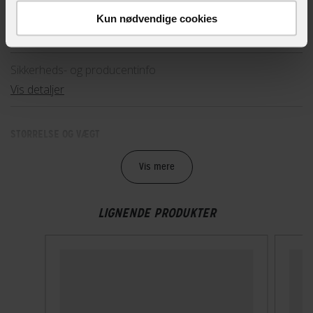
Hovedprodukt ID
Kun nødvendige cookies
89-40278
Sikkerheds- og producentinfo
Vis detaljer
STØRRELSE OG VÆGT
Vægt
Vis mere
230 g
LIGNENDE PRODUKTER
TEKNISKE SPECIFIKATIONER
Høj synlighed
Nej
Indbygget lygte