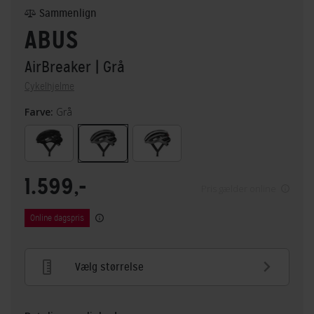
Sammenlign
ABUS
AirBreaker
| Grå
Cykelhjelme
Farve:
Grå
1.599,-
Pris gælder online
Online dagspris
Vælg størrelse