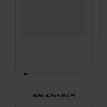
Nej
Lukkesystem
Klikspænde
MIPS
Nej
Velegnet til hestehale
Ja
Ventilationshuller
14
Visir
ANDRE KIGGER OGSÅ PÅ
Nej