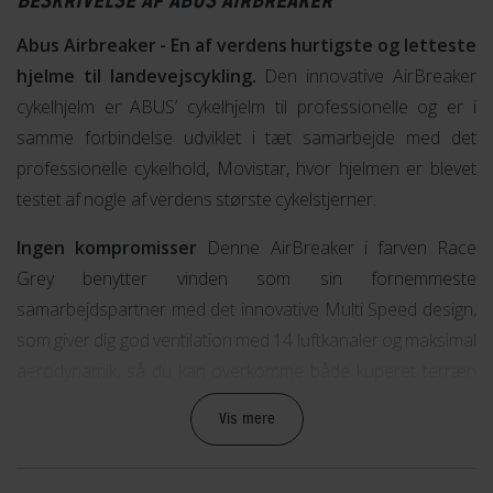
BESKRIVELSE AF ABUS AIRBREAKER
Abus Airbreaker - En af verdens hurtigste og letteste
hjelme til landevejscykling.
Den innovative AirBreaker
cykelhjelm er ABUS’ cykelhjelm til professionelle og er i
samme forbindelse udviklet i tæt samarbejde med det
professionelle cykelhold, Movistar, hvor hjelmen er blevet
testet af nogle af verdens største cykelstjerner.
Ingen kompromisser
Denne AirBreaker i farven Race
Grey benytter vinden som sin fornemmeste
samarbejdspartner med det innovative Multi Speed design,
som giver dig god ventilation med 14 luftkanaler og maksimal
aerodynamik, så du kan overkomme både kuperet terræn
og hurtige flade sektioner uden kompromisser. Derudover
Vis mere
har hjelmen Forced Air Cooling teknologi, som gør at du
bevarer en komfortabel temperatur under hjelmen.