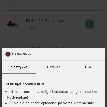
INNERGY Charlie Lygtesæt
+ 99,-
ABUS Pad Fresh MS Spray til rengøring af hjelmpuder
+ 99,-
Samtykke
Detaljer
Om
Endurance Warwick Multisport Hue
+ 129,-
+ 103,-
Vi bruger cookies til at
Understøtte nødvendige funktioner på hjemmesiden
På fjernlager
Gå til produkt
(Nødvendige)
Give dig en bedre oplevelse på vores hjemmeside