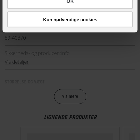
OK
EAN
4003318403705, 4003318403712, 4003318403729
Kun nødvendige cookies
Hovedprodukt ID
89-40370
Sikkerheds- og producentinfo
Vis detaljer
STØRRELSE OG VÆGT
Vægt
Vis mere
340 g
LIGNENDE PRODUKTER
TEKNISKE SPECIFIKATIONER
Høj synlighed