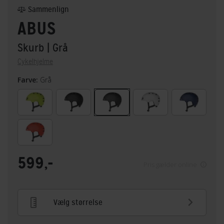
Sammenlign
ABUS
Skurb
| Grå
Cykelhjelme
Farve:
Grå
599,-
Pris gælder online
Vælg størrelse