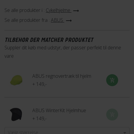
ønskede pasform - og sammen med de bløde
Se alle produkter i :
Cykelhjelme
hjelmstropper og hagespænde med pude, sikrer du dig altid
Se alle produkter fra :
ABUS
at være komfortabel på din tur.
Er du i tvivl om, hvordan cykelhjelmen skal sidde, står vi klar til
TILBEHØR DER MATCHER PRODUKTET
at hjælpe dig i din lokale Fri BikeShop. Køb online eller i din
Suppler dit køb med udstyr, der passer perfekt til denne
nærmeste butik.
vare
ABUS regnovertræk til hjelm
+ 149,-
ABUS WinterKit Hjelmhue
+ 149,-
Vælg størrelse