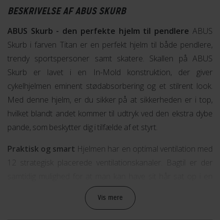
BESKRIVELSE AF ABUS SKURB
ABUS Skurb - den perfekte hjelm til pendlere
ABUS
Skurb i farven Titan er en perfekt hjelm til både pendlere,
trendy sportspersoner samt skatere. Skallen på ABUS
Skurb er lavet i en In-Mold konstruktion, der giver
cykelhjelmen eminent stødabsorbering og et stilrent look.
Med denne hjelm, er du sikker på at sikkerheden er i top,
hvilket blandt andet kommer til udtryk ved den ekstra dybe
pande, som beskytter dig i tilfælde af et styrt.
Praktisk og smart
Hjelmen har en optimal ventilation med
12 strategisk placerede ventilationskanaler. Bagtil er der
samtidig mulighed for at man kan have sit hår sat op i en
hestehale samtidig med at man bærer hjelmen. Og med den
Vis mere
specialudviklede Zoom Ace Urban nakkejustering, har du
mulighed for at finindstille hjelmen præcist ud fra din