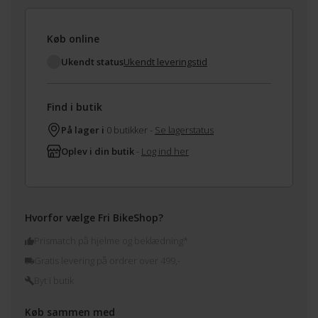
Køb online
Ukendt status
Ukendt leveringstid
Find i butik
På lager i
0 butikker -
Se lagerstatus
Oplev i din butik
-
Log ind her
Hvorfor vælge Fri BikeShop?
Prismatch på hjelme og beklædning*
Gratis levering på ordrer over 499,-
Byt i butik
Køb sammen med