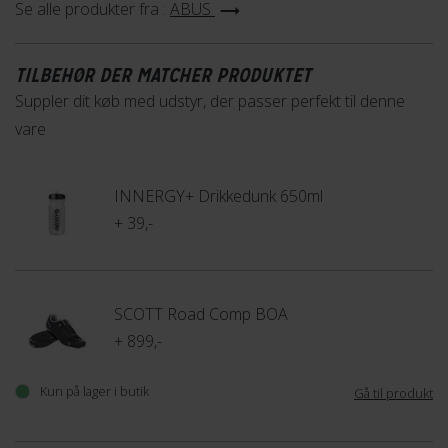
kompetente personale klar til at hjælpe dig i din lokale Fri
Se alle produkter fra :
ABUS
BikeShop. Køb hjelmen online eller i din nærmeste butik.
TILBEHØR DER MATCHER PRODUKTET
Suppler dit køb med udstyr, der passer perfekt til denne
vare
INNERGY+ Drikkedunk 650ml
+ 39,-
SCOTT Road Comp BOA
+ 899,-
Kun på lager i butik
Gå til produkt