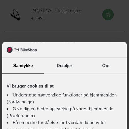
INNERGY+ Flaskeholder
+ 199,-
BBB Chester cykelbriller
+ 339,-
Samtykke
Detaljer
Om
SCOTT Torica
+ 999,-
Vi bruger cookies til at
Understøtte nødvendige funktioner på hjemmesiden
(Nødvendige)
Give dig en bedre oplevelse på vores hjemmeside
FUSION Technical Merino Neck Gaiter
(Præferencer)
+ 249,-
Få en bedre forståelse for hvordan du benytter