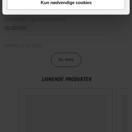
Kun nødvendige cookies
89-40589
Sikkerheds- og producentinfo
Vis detaljer
STØRRELSE OG VÆGT
Vægt
Vis mere
320 g
LIGNENDE PRODUKTER
TEKNISKE SPECIFIKATIONER
Høj synlighed
Nej
Indbygget lygte
Nej