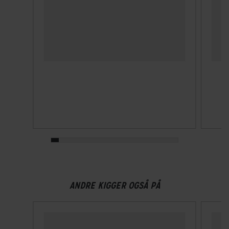
Lukkesystem
Klikspænde
MIPS
Nej
Velegnet til hestehale
Ja
Ventilationshuller
18
Visir
ANDRE KIGGER OGSÅ PÅ
Nej