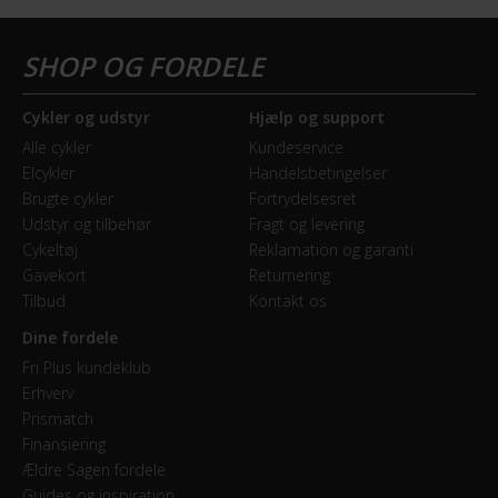
Cykler og udstyr
Hjælp og support
Alle cykler
Kundeservice
Elcykler
Handelsbetingelser
Brugte cykler
Fortrydelsesret
Udstyr og tilbehør
Fragt og levering
Cykeltøj
Reklamation og garanti
Gavekort
Returnering
Tilbud
Kontakt os
Dine fordele
Fri Plus kundeklub
Erhverv
Prismatch
Finansiering
Ældre Sagen fordele
Guides og inspiration