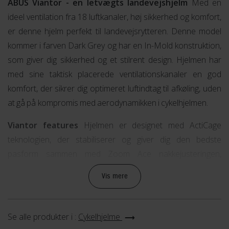
ABUS Viantor - en letvægts landevejshjelm
Med en
ideel ventilation fra 18 luftkanaler, høj sikkerhed og komfort,
er denne hjelm perfekt til landevejsrytteren. Denne model
kommer i farven Dark Grey og har en In-Mold konstruktion,
som giver dig sikkerhed og et stilrent design. Hjelmen har
med sine taktisk placerede ventilationskanaler en god
komfort, der sikrer dig optimeret luftindtag til afkøling, uden
at gå på kompromis med aerodynamikken i cykelhjelmen.
Viantor features
Hjelmen er designet med ActiCage
teknologien, der stabiliserer og giver dig den bedste
pasform sammen med Zoom Ace nakkejusteringen,
hagespændet og de behagelige hjelmstropper, der kan
Vis mere
justeres så de passer dig perfekt. Har du langt hår er der
tilmed plads til hestehale over nakkejusteringen.
Se alle produkter i :
Cykelhjelme
Er du i tvivl om, hvordan hjelmen skal sidde, står vores