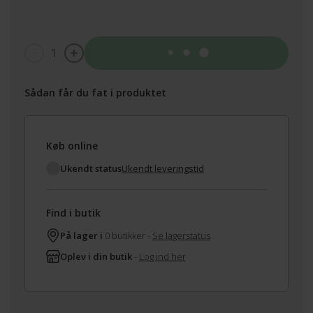
1
Tilføj til kurv
Sådan får du fat i produktet
Køb online
Ukendt status
Ukendt leveringstid
Find i butik
På lager i
0 butikker -
Se lagerstatus
Oplev i din butik
-
Log ind her