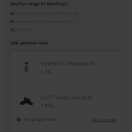
Hvorfor vælge Fri BikeShop?
Prismatch på hjelme og beklædning*
Gratis levering på ordrer over 499,-
Byt i butik
Køb sammen med
INNERGY+ Drikkedunk 650ml
+ 39,-
SCOTT Road Comp BOA
+ 899,-
Kun på lager i butik
Gå til produkt