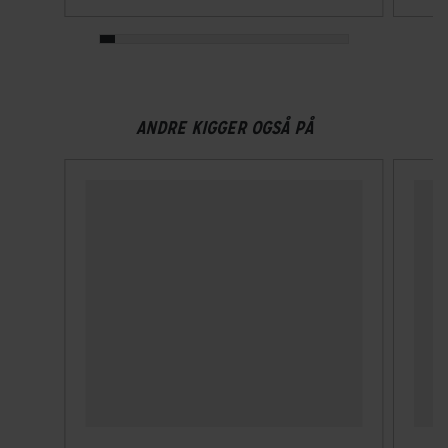
NTA-godkendt
Nej
Velegnet til hestehale
ANDRE KIGGER OGSÅ PÅ
Ja
Ventilationshuller
14
Visir
Nej