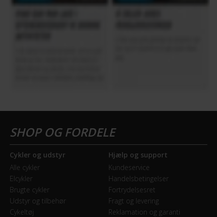
Cykler og udstyr
Hjælp og support
Alle cykler
Kundeservice
Elcykler
Handelsbetingelser
Brugte cykler
Fortrydelsesret
Udstyr og tilbehør
Fragt og levering
Cykeltøj
Reklamation og garanti