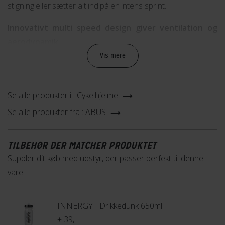
stigning eller sætter alt ind på en intens sprint.
Innovativt multi speed design giver ventilation og
aerodynamik
Vis mere
Det unikke Multi Speed-design giver AirBreaker en
bikageformet konstruktion, der doserer ventilationen efter
behov og sikrer perfekt aerodynamik, når det er nødvendigt.
Se alle produkter i :
Cykelhjelme
På langsomme, bakkede etaper giver hjelmen maksimal
Se alle produkter fra :
ABUS
luftgennemstrømning for at holde hovedet køligt, mens den
på flade, hurtige strækninger opretholder optimal
TILBEHØR DER MATCHER PRODUKTET
aerodynamik. Med 11 luftindgange og 3 luftudgange,
Suppler dit køb med udstyr, der passer perfekt til denne
forbundet af effektive luftkanaler, skabes en konstant
vare
ventilation, der opretholder en behagelig temperatur på
hele turen.
INNERGY+ Drikkedunk 650ml
Ultimativ letvægt og stabilitet
+ 39,-