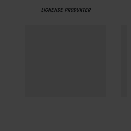
Lær mere
LIGNENDE PRODUKTER
TEKNISKE SPECIFIKATIONER
Høj synlighed
Nej
Indbygget lygte
Nej
Integreret ørevarmer
Nej
Lukkesystem
Klikspænde
MIPS
Nej