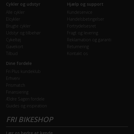
Cykler og udstyr
Hjælp og support
Alle cykler
Kundeservice
Elcykler
Handelsbetingelser
Brugte cykler
Fortrydelsesret
Udstyr og tilbehør
Fragt og levering
Cykeltøj
Reklamation og garanti
Gavekort
Returnering
Tilbud
Kontakt os
Dine fordele
Fri Plus kundeklub
Erhverv
Prismatch
Finansiering
Ældre Sagen fordele
Guides og inspiration
Lær os bedre at kende