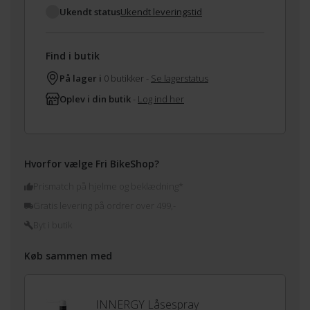
Ukendt status
Ukendt leveringstid
Find i butik
På lager i
0 butikker -
Se lagerstatus
Oplev i din butik
-
Log ind her
Hvorfor vælge Fri BikeShop?
Prismatch på hjelme og beklædning*
Gratis levering på ordrer over 499,-
Byt i butik
Køb sammen med
INNERGY Låsespray