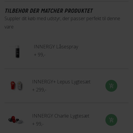
efterladt den.
TILBEHØR DER MATCHER PRODUKTET
Suppler dit køb med udstyr, der passer perfekt til denne
vare
ABUS motorbike maximum security
- Level 20
INNERGY Låsespray
+ 99,-
Denne lås har et sikkerhedsniveau på 20, hvilket er det
højest tilgængelige niveau. Låse i denne kategori anbefales
til blandt andet high-end motorcykler, der låses i områder
INNERGY+ Lepus Lygtesæt
med høj risiko for tyveri.
+ 299,-
Lær mere
INNERGY Charlie Lygtesæt
+ 99,-