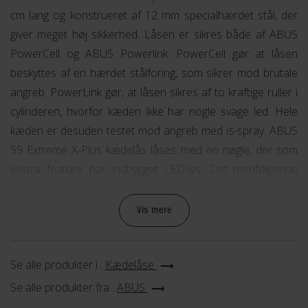
cm lang og konstrueret af 12 mm specialhærdet stål, der
giver meget høj sikkerhed. Låsen er sikres både af ABUS
PowerCell og ABUS Powerlink. PowerCell gør at låsen
beskyttes af en hærdet stålforing, som sikrer mod brutale
angreb. PowerLink gør, at låsen sikres af to kraftige ruller i
cylinderen, hvorfor kæden ikke har nogle svage led. Hele
kæden er desuden testet mod angreb med is-spray. ABUS
59 Extreme X-Plus kædelås låses med en nøgle, der som
ekstra feature har indbygget LED-lys. Det medfølgende
Code Card X-Plus gør det sikkert og nemt at genbestille
nøgler samtidig med, at det er muligt at få to eller flere låse
Vis mere
med den samme nøgle. Det betyder, at du kan nøjes med at
have én nøgle. ABUS 59 Extreme X-Plus kædelås giver alt i
Se alle produkter i :
Kædelåse
alt meget høj styrke og sikring kombineret med nem
betjening. Med en ABUS 59 Extreme X-Plus kædelås er du
Se alle produkter fra :
ABUS
altid sikret, at din cykel er lige præcis der, hvor du har