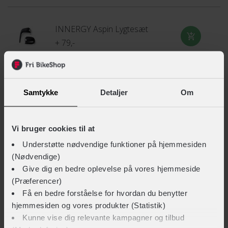
INNERGY Aspin Lygtesæt
+ 79,-
INNERGY Ringeklokke m/EasyFix
Samtykke
Detaljer
Om
+ 59,-
Vi bruger cookies til at
Understøtte nødvendige funktioner på hjemmesiden
INNERGY Kædeolie tør
(Nødvendige)
+ 79,-
Give dig en bedre oplevelse på vores hjemmeside
(Præferencer)
Få en bedre forståelse for hvordan du benytter
INNERGY Kædeolie våd
hjemmesiden og vores produkter (Statistik)
Kunne vise dig relevante kampagner og tilbud
+ 79,-