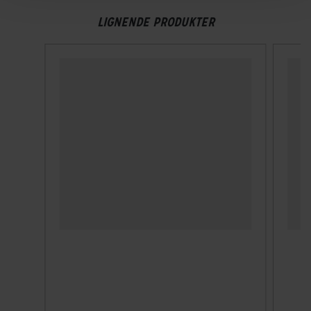
LIGNENDE PRODUKTER
Længde
85 cm
Låse tykkelse
6 mm
Vægt
920 g
TEKNISKE SPECIFIKATIONER
ABUS sikkerhedsniveau
Level 6 af 15 - Extra security
Godkendelser
Ikke forsikringsgodkendt