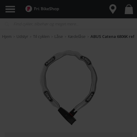
Hjem
Udstyr
Til cyklen
Låse
Kædelåse
ABUS Catena 6806K refl
>
>
>
>
>