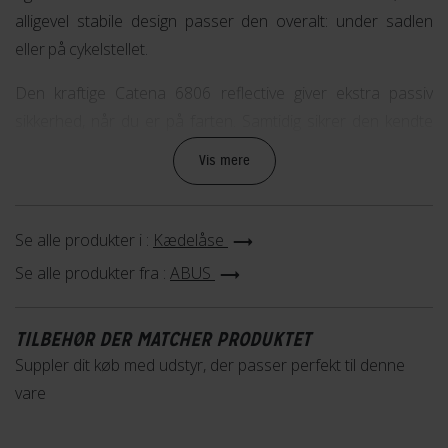
alligevel stabile design passer den overalt: under sadlen
eller på cykelstellet.
Den kraftige Catena 6806 reflective giver ekstra passiv
sikkerhed, når du er på farten. Samtidig sikrer den kendte
ABUS kvalitet beskyttelse på stedet: Den seks millimeter
Vis mere
tykke kæde af hærdet stål og låsecylinderen af høj kvalitet
giver en høj grad af tyverisikring, når du ikke kan holde din
cykel under opsyn.
Se alle produkter i :
Kædelåse
Se alle produkter fra :
ABUS
TILBEHØR DER MATCHER PRODUKTET
Suppler dit køb med udstyr, der passer perfekt til denne
vare