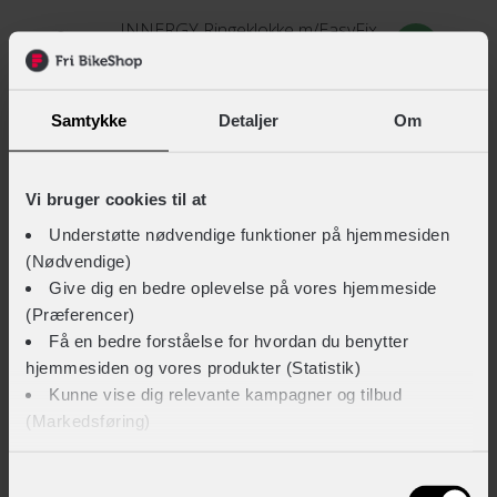
INNERGY Ringeklokke m/EasyFix
+ 59,-
Samtykke
Detaljer
Om
INNERGY Kædeolie tør
+ 79,-
Vi bruger cookies til at
Understøtte nødvendige funktioner på hjemmesiden
(Nødvendige)
INNERGY Kædeolie våd
Give dig en bedre oplevelse på vores hjemmeside
(Præferencer)
+ 79,-
Få en bedre forståelse for hvordan du benytter
hjemmesiden og vores produkter (Statistik)
Kunne vise dig relevante kampagner og tilbud
Muc-Off Twin Pack Dry/Wet Lube cykelolie
(Markedsføring)
+ 199,-
Klik på ‘OK’ for at give os dit samtykke til at bruge
Samtykkevalg