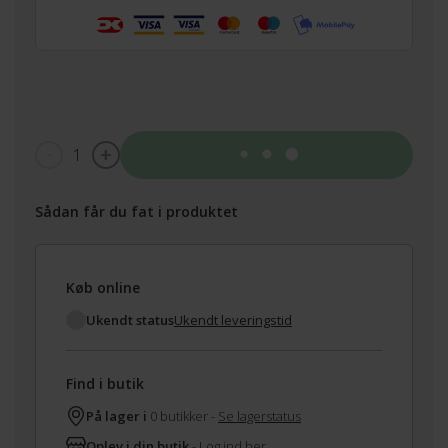
1
Tilføj til kurv
Sådan får du fat i produktet
Køb online
Ukendt status
Ukendt leveringstid
Find i butik
På lager i
0 butikker -
Se lagerstatus
Oplev i din butik
-
Log ind her