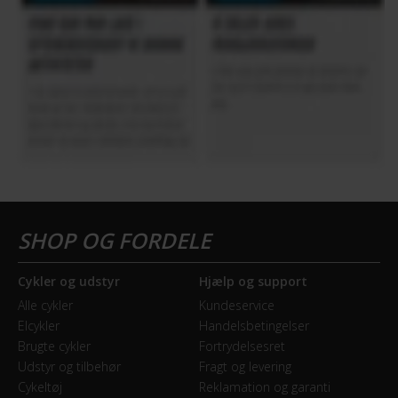
Cykler og udstyr
Hjælp og support
Alle cykler
Kundeservice
Elcykler
Handelsbetingelser
Brugte cykler
Fortrydelsesret
Udstyr og tilbehør
Fragt og levering
Cykeltøj
Reklamation og garanti