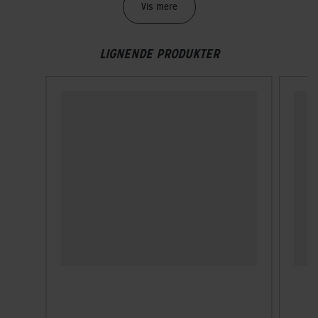
Vægt
Vis mere
240 g
LIGNENDE PRODUKTER
TEKNISKE SPECIFIKATIONER
Høj synlighed
Nej
Indbygget lygte
Nej
Lukkesystem
Klikspænde
MIPS
Nej
Velegnet til hestehale