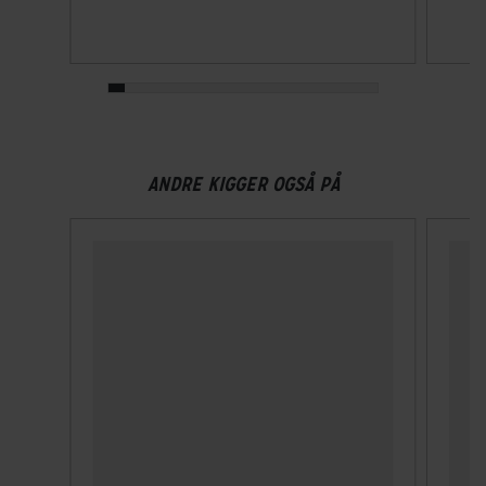
Ja
Ventilationshuller
23
Visir
ANDRE KIGGER OGSÅ PÅ
Nej