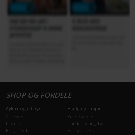
Cykler og udstyr
Hjælp og support
Alle cykler
Kundeservice
Elcykler
Handelsbetingelser
Brugte cykler
Fortrydelsesret