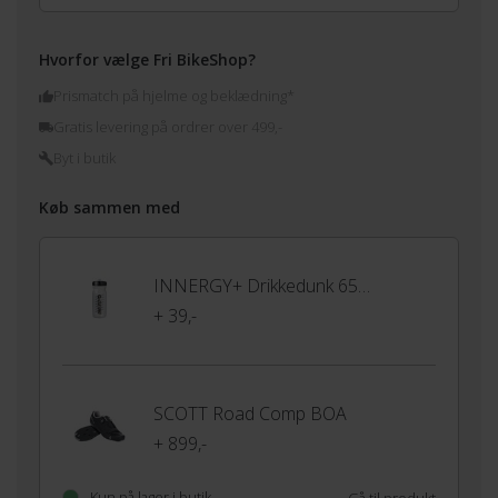
Hvorfor vælge Fri BikeShop?
Prismatch på hjelme og beklædning*
Gratis levering på ordrer over 499,-
Byt i butik
Køb sammen med
INNERGY+ Drikkedunk 650ml
+ 39,-
SCOTT Road Comp BOA
+ 899,-
Kun på lager i butik