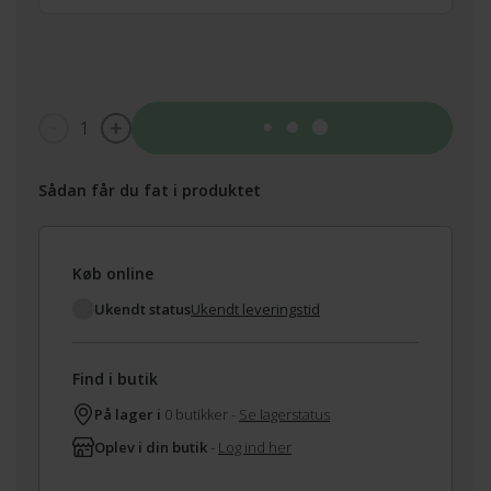
1
Tilføj til kurv
Sådan får du fat i produktet
Køb online
Ukendt status
Ukendt leveringstid
Find i butik
På lager i
0 butikker -
Se lagerstatus
Oplev i din butik
-
Log ind her