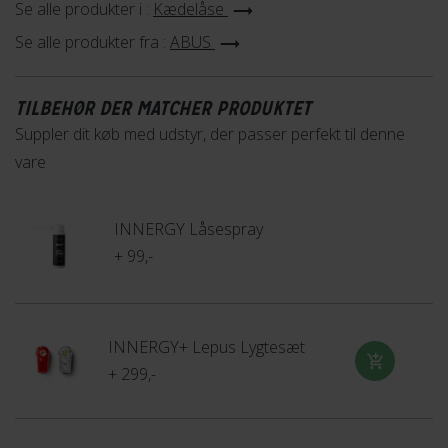
voksencykler og kan anbefales som en sekundær
Se alle produkter i :
Kædelåse
låsemulighed i højrisikoområder, når den bruges sammen
Se alle produkter fra :
ABUS
med en stærkere lås.
Lær mere
TILBEHØR DER MATCHER PRODUKTET
Suppler dit køb med udstyr, der passer perfekt til denne
vare
INNERGY Låsespray
+ 99,-
INNERGY+ Lepus Lygtesæt
+ 299,-