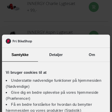
INNERGY Charlie Lygtesæt
+ 99,-
INNERGY Aspin Lygtesæt
+ 79,-
Samtykke
Detaljer
Om
INNERGY Ringeklokke m/EasyFix
+ 59,-
Vi bruger cookies til at
Understøtte nødvendige funktioner på hjemmesiden
(Nødvendige)
INNERGY Kædeolie tør
Give dig en bedre oplevelse på vores hjemmeside
+ 79,-
(Præferencer)
Få en bedre forståelse for hvordan du benytter
hjemmesiden og vores produkter (Statistik)