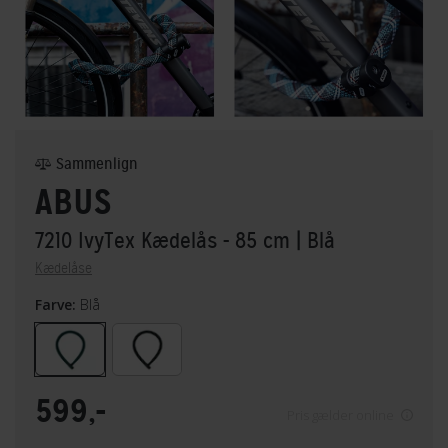
Sammenlign
ABUS
7210 IvyTex Kædelås - 85 cm
| Blå
Kædelåse
Farve:
Blå
599,-
Pris gælder online