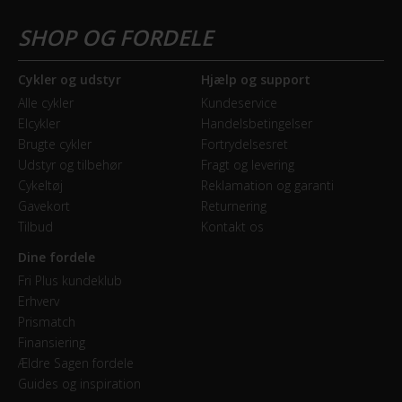
Cykler og udstyr
Hjælp og support
Alle cykler
Kundeservice
Elcykler
Handelsbetingelser
Brugte cykler
Fortrydelsesret
Udstyr og tilbehør
Fragt og levering
Cykeltøj
Reklamation og garanti
Gavekort
Returnering
Tilbud
Kontakt os
Dine fordele
Fri Plus kundeklub
Erhverv
Prismatch
Finansiering
Ældre Sagen fordele
Guides og inspiration