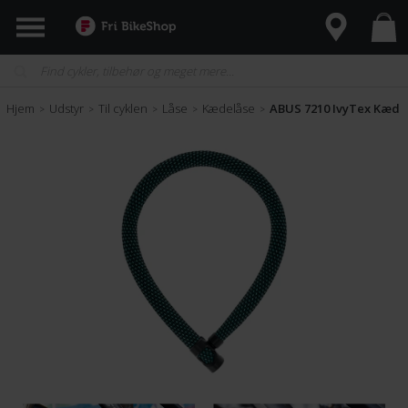
Hjem
Udstyr
Til cyklen
Låse
Kædelåse
ABUS 7210 IvyTex Kædel
>
>
>
>
>