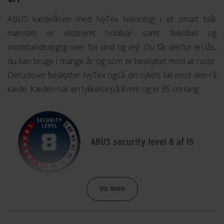
ABUS kædelåsen med IvyTex teknologi i et smart blåt
mønster er ekstremt holdbar samt fleksibel og
modstandsdygtig over for vind og vejr. Du får derfor en lås,
du kan bruge i mange år og som er beskyttet mod at ruste.
Derudover beskytter IvyTex også din cykels lak mod den rå
kæde. Kæden har en tykkelse på 8 mm og er 85 cm lang.
ABUS security level 8 af 15
Denne lås har et sikkerhedsniveau på 8 ud af 15, hvilket
Vis mere
giver dig ekstra beskyttelse til områder med mellem til lav
tyveririsiko. Låse i denne kategori er især beregnet til