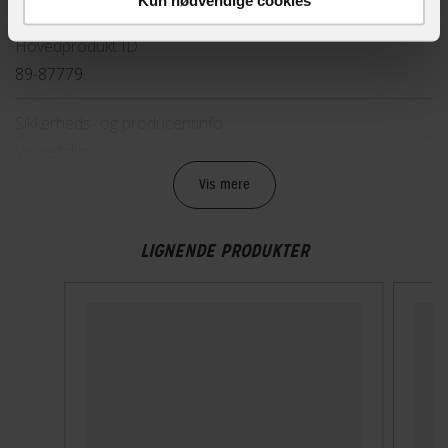
Hovedprodukt ID
89-87779
Sikkerheds- og producentinfo
Vis detaljer
Vis mere
TEKNISKE SPECIFIKATIONER
LIGNENDE PRODUKTER
ABUS sikkerhedsniveau
Level 8 af 15 - Extra security
Godkendelser
Ikke forsikringsgodkendt
Låsningstype
Nøgle