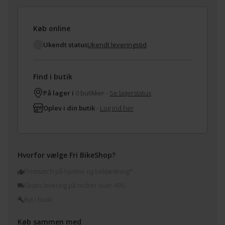
Køb online
Ukendt status
Ukendt leveringstid
Find i butik
På lager i
0 butikker -
Se lagerstatus
Oplev i din butik
-
Log ind her
Hvorfor vælge Fri BikeShop?
Prismatch på hjelme og beklædning*
Gratis levering på ordrer over 499,-
Byt i butik
Køb sammen med