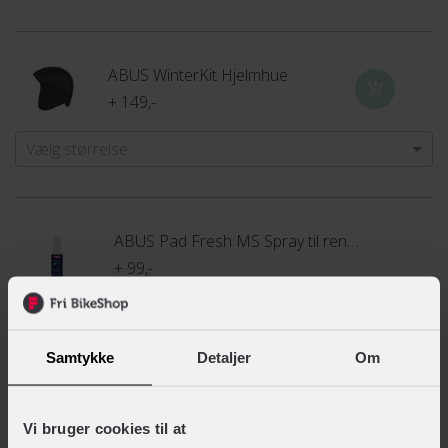
ABUS WinterKit Hjelmhue
+ 149,-
Vælg størrelse
ABUS Pad Fresh MS Spray til rengøring af hjelmpuder
+ 99,-
INNERGY Charlie Lygtesæt
Samtykke
Detaljer
Om
+ 99,-
Vi bruger cookies til at