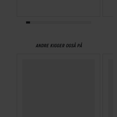
MIPS
Nej
NTA-godkendt
Ja
Velegnet til hestehale
ANDRE KIGGER OGSÅ PÅ
Ja
Ventilationshuller
13
Visir
Ja