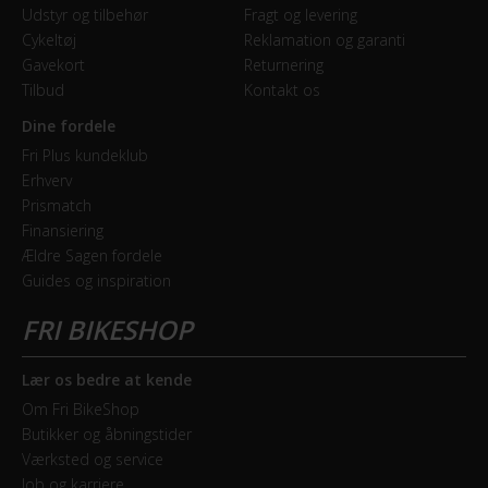
Udstyr og tilbehør
Fragt og levering
Cykeltøj
Reklamation og garanti
Gavekort
Returnering
Tilbud
Kontakt os
Dine fordele
Fri Plus kundeklub
Erhverv
Prismatch
Finansiering
Ældre Sagen fordele
Guides og inspiration
Lær os bedre at kende
Om Fri BikeShop
Butikker og åbningstider
Værksted og service
Job og karriere