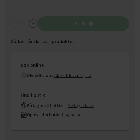
1
Tilføj til kurv
Sådan får du fat i produktet
Køb online
Ukendt status
Ukendt leveringstid
Find i butik
På lager i
0 butikker -
Se lagerstatus
Oplev i din butik
-
Log ind her