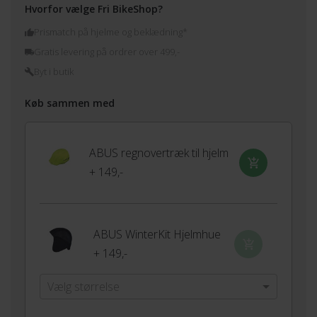
Hvorfor vælge Fri BikeShop?
Prismatch på hjelme og beklædning*
Gratis levering på ordrer over 499,-
Byt i butik
Køb sammen med
ABUS regnovertræk til hjelm
+ 149,-
ABUS WinterKit Hjelmhue
+ 149,-
Vælg størrelse