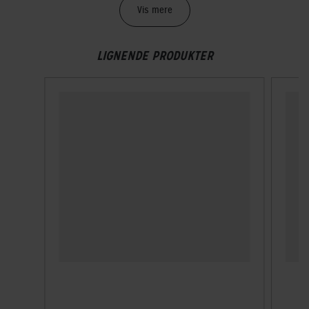
Vægt
Vis mere
330 g
LIGNENDE PRODUKTER
TEKNISKE SPECIFIKATIONER
Høj synlighed
Nej
Indbygget lygte
Ja
Integreret ørevarmer
Nej
Lukkesystem
Klikspænde