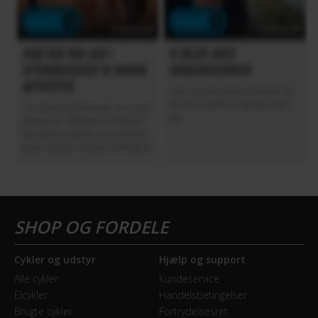
Cykler og udstyr
Hjælp og support
Alle cykler
Kundeservice
Elcykler
Handelsbetingelser
Brugte cykler
Fortrydelsesret