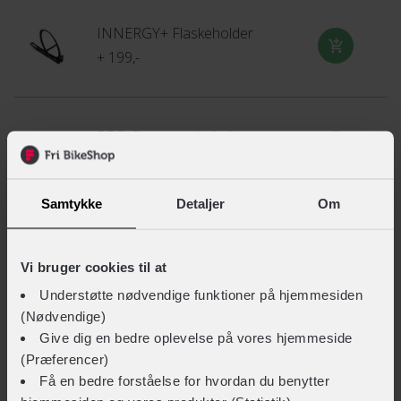
INNERGY+ Flaskeholder
Denne hjelm er udstyret med MIPS, som er en
+ 199,-
revolutionerende teknologi, der består af en bevægelig skal
på indersiden af hjelmen, der sidder mellem hovedet og
hjelmens overflade. MIPS, kombineret med hjelmens egen
beskyttelse, giver en bedre samlet beskyttelse mod vinklede
BBB Chester cykelbriller
slag.
+ 339,-
Lær mere
Samtykke
Detaljer
Om
SCOTT Torica
+ 999,-
Vi bruger cookies til at
Understøtte nødvendige funktioner på hjemmesiden
(Nødvendige)
Give dig en bedre oplevelse på vores hjemmeside
FUSION Technical Merino Neck Gaiter
(Præferencer)
+ 249,-
Få en bedre forståelse for hvordan du benytter