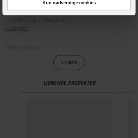
Kun nødvendige cookies
89-96146
Sikkerheds- og producentinfo
Vis detaljer
STØRRELSE OG VÆGT
Vægt
Vis mere
270 g
LIGNENDE PRODUKTER
TEKNISKE SPECIFIKATIONER
Høj synlighed
Nej
Indbygget lygte
Nej