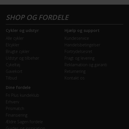
Cykler og udstyr
Hjælp og support
Alle cykler
Kundeservice
Elcykler
Handelsbetingelser
Brugte cykler
Fortrydelsesret
Udstyr og tilbehør
Fragt og levering
Cykeltøj
Reklamation og garanti
Gavekort
Returnering
Tilbud
Kontakt os
Dine fordele
Fri Plus kundeklub
Erhverv
Prismatch
Finansiering
Ældre Sagen fordele
Guides og inspiration