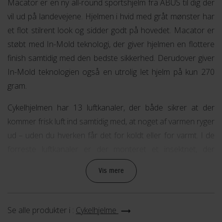
Macator er en ny all-round sportshjelm fra ABUS til dig der
vil ud på landevejene. Hjelmen i hvid med gråt mønster har
et flot stilrent look og sidder godt på hovedet. Macator er
støbt med In-Mold teknologi, der giver hjelmen en flottere
finish samtidig med den bedste sikkerhed. Derudover giver
In-Mold teknologien også en utrolig let hjelm på kun 270
gram.
Cykelhjelmen har 13 luftkanaler, der både sikrer at der
kommer frisk luft ind samtidig med, at noget af varmen ryger
ud – uden du hverken får det for koldt eller for varmt. I de
forreste luftkanaler er der monteret et insektnet, der
forhindrer fluer og andre insekter i at flyve ind under
Vis mere
hjelmen.
Med det smarte Zoom Ace justeringssystem kan du
Se alle produkter i :
Cykelhjelme
finjustere hjelmen, så den passer perfekt til dig, ved hjælp af