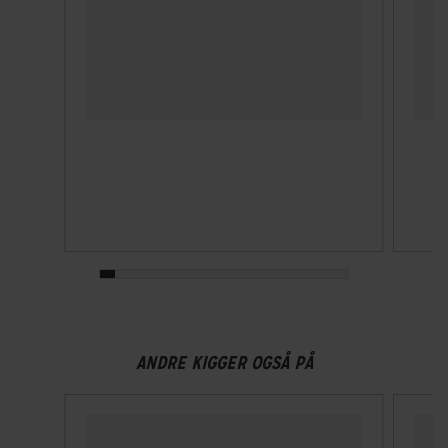
Integreret ørevarmer
Nej
Lukkesystem
Klikspænde
MIPS
Ja
NTA-godkendt
Nej
Velegnet til hestehale
ANDRE KIGGER OGSÅ PÅ
Nej
Ventilationshuller