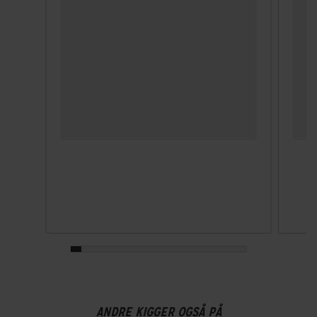
110 cm
Låse tykkelse
6 m
Vægt
1120 g
TEKNISKE SPECIFIKATIONER
ABUS sikkerhedsniveau
Level 7 af 15 - Extra security
Godkendelser
Ikke forsikringsgodkendt
Låsningstype
ANDRE KIGGER OGSÅ PÅ