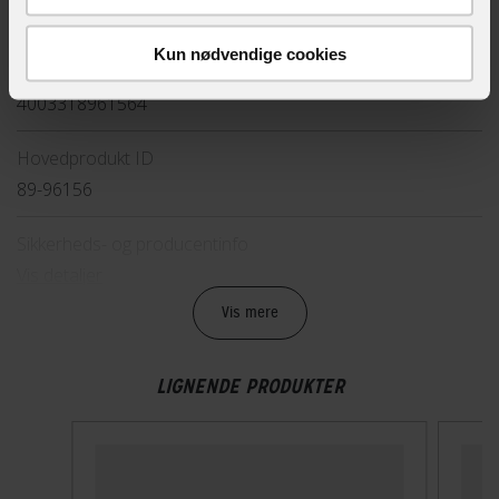
Nej
Kun nødvendige cookies
EAN
4003318961564
Hovedprodukt ID
89-96156
Sikkerheds- og producentinfo
Vis detaljer
Vis mere
Inkluderet
To nøgler
LIGNENDE PRODUKTER
STØRRELSE OG VÆGT
Længde