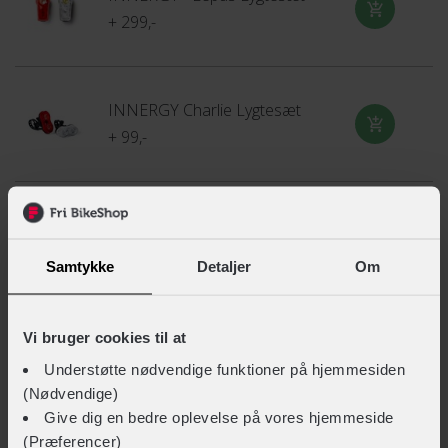
+ 299,-
INNERGY Charlie Lygtesæt
+ 99,-
INNERGY Aspin Lygtesæt
+ 79,-
Samtykke
Detaljer
Om
Vi bruger cookies til at
INNERGY Ringeklokke m/EasyFix
+ 59,-
Understøtte nødvendige funktioner på hjemmesiden
(Nødvendige)
Give dig en bedre oplevelse på vores hjemmeside
(Præferencer)