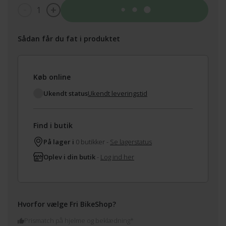
1
Tilføj til kurv
Sådan får du fat i produktet
Køb online
Ukendt status
Ukendt leveringstid
Find i butik
På lager i
0 butikker -
Se lagerstatus
Oplev i din butik
-
Log ind her
Hvorfor vælge Fri BikeShop?
Prismatch på hjelme og beklædning*