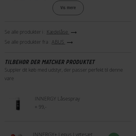
Vis mere
ABUS security level 7 af 15
Se alle produkter i :
Kædelåse
Denne lås har et sikkerhedsniveau på 7 ud af 15, hvilket
Se alle produkter fra :
ABUS
giver dig ekstra beskyttelse til områder med mellem til lav
tyveririsiko. Låse i denne kategori er især beregnet til
TILBEHØR DER MATCHER PRODUKTET
voksencykler og kan anbefales som en sekundær
Suppler dit køb med udstyr, der passer perfekt til denne
låsemulighed i højrisikoområder, når den bruges sammen
vare
med en stærkere lås.
Lær mere
INNERGY Låsespray
+ 99,-
INNERGY+ Lepus Lygtesæt