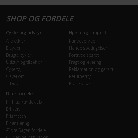
Cykler og udstyr
Hjælp og support
Alle cykler
Kundeservice
Elcykler
Handelsbetingelser
Brugte cykler
Fortrydelsesret
Udstyr og tilbehør
Fragt og levering
Cykeltøj
Reklamation og garanti
Gavekort
Returnering
Tilbud
Kontakt os
Dine fordele
Fri Plus kundeklub
Erhverv
Prismatch
Finansiering
Ældre Sagen fordele
Guides og inspiration