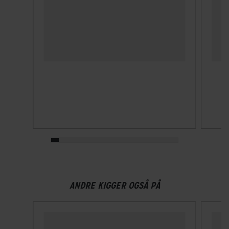
Integreret ørevarmer
Nej
Lukkesystem
Klikspænde
MIPS
Nej
NTA-godkendt
Nej
Velegnet til hestehale
ANDRE KIGGER OGSÅ PÅ
Ja
Ventilationshuller