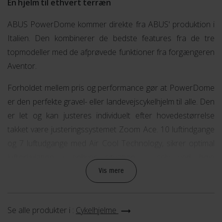
En hjelm til ethvert terræn
ABUS PowerDome kommer direkte fra ABUS' produktion i
Italien. Den kombinerer de bedste features fra de tre
topmodeller med de afprøvede funktioner fra forgængeren
Aventor.
Forholdet mellem pris og performance gør at PowerDome
er den perfekte gravel- eller landevejscykelhjelm til alle. Den
er let og kan justeres individuelt efter hovedestørrelse
takket være justeringssystemet Zoom Ace. 10 luftindgange
og 7 luftudgange med Air Cool Technology, sikrer optimal
luftcirkulation i enhver situation – selv ved høje
temperaturer.
Vis mere
Den avancerede ventilation understøttes desuden af et
slankt luftindtag på hjelmen, og efterligner PowerDome-
Se alle produkter i :
Cykelhjelme
elementet i højtydende biler - heraf navnet til hjelmen.