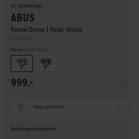
Sammenlign
ABUS
PowerDome
| Polar White
Cykelhjelme
Farve:
Polar White
999,-
Pris gælder online
Vælg størrelse
Betalingsmuligheder