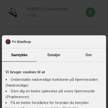
at producere hjelme end i det land, hvor cyklingsportens
INNERGY+ Flaskeholder
hjerte pulserer mere end noget andet sted.
+ 199,-
Lær mere
BBB Chester cykelbriller
+ 339,-
Samtykke
Detaljer
Om
SCOTT Torica
+ 999,-
Vi bruger cookies til at
Understøtte nødvendige funktioner på hjemmesiden
(Nødvendige)
Give dig en bedre oplevelse på vores hjemmeside
FUSION Technical Merino Neck Gaiter
(Præferencer)
+ 249,-
Få en bedre forståelse for hvordan du benytter