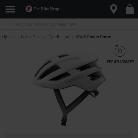
Hjem
Udstyr
Til dig
Cykelhjelme
ABUS PowerDome
>
>
>
>
SET BILLIGERE?