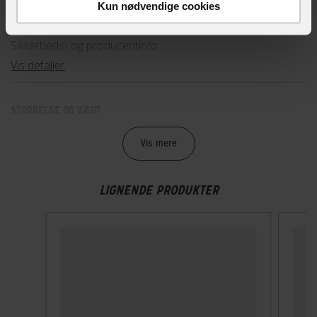
Kun nødvendige cookies
89-98243
Sikkerheds- og producentinfo
Vis detaljer
STØRRELSE OG VÆGT
Vægt
Vis mere
210 g
LIGNENDE PRODUKTER
TEKNISKE SPECIFIKATIONER
Høj synlighed
Nej
Indbygget lygte
Nej