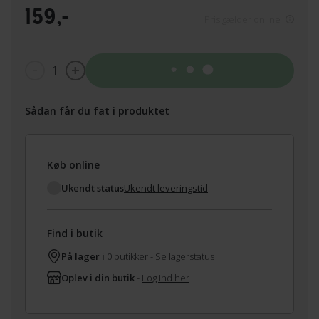
159,-
Pris gælder online
1
Tilføj til kurv
Sådan får du fat i produktet
Køb online
Ukendt status
Ukendt leveringstid
Find i butik
På lager i
0 butikker -
Se lagerstatus
Oplev i din butik
-
Log ind her