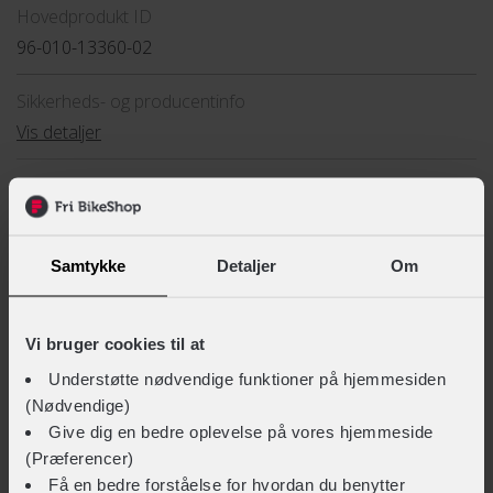
Hovedprodukt ID
96-010-13360-02
Sikkerheds- og producentinfo
Vis detaljer
Type
Cover
Vis mere
Samtykke
Detaljer
Om
TEKNISKE SPECIFIKATIONER
LIGNENDE PRODUKTER
GPS-aktiveret
Vi bruger cookies til at
Nej
Understøtte nødvendige funktioner på hjemmesiden
(Nødvendige)
Materiale
Give dig en bedre oplevelse på vores hjemmeside
Silikone
(Præferencer)
Få en bedre forståelse for hvordan du benytter