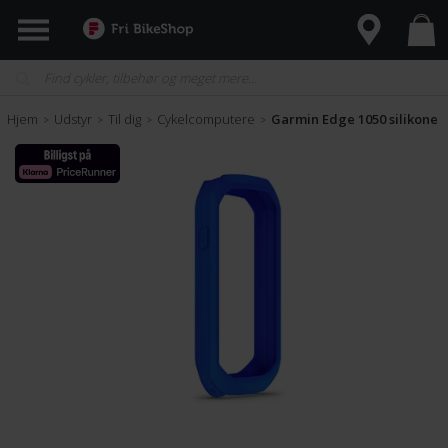
Hjem
Udstyr
Til dig
Cykelcomputere
Garmin Edge 1050 silikone-
>
>
>
>