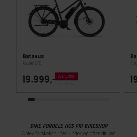
Batavus
Ba
Razer LTD
Alt
19.999,-
1
Spar 6.000,-
Før: 25.999,-
DINE FORDELE HOS FRI BIKESHOP
Oplev forskellen - før, under og efter dit køb