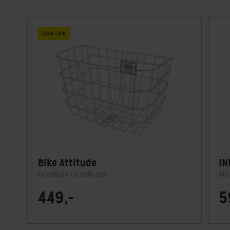
Bike Sale
Bike Attitude
IN
Frontkurv i rustfri stål
Alu
449,-
5