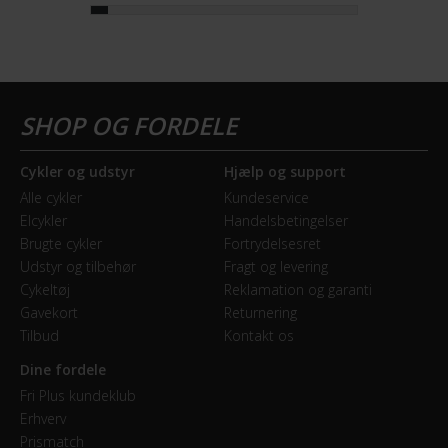
Cykler og udstyr
Hjælp og support
Alle cykler
Kundeservice
Elcykler
Handelsbetingelser
Brugte cykler
Fortrydelsesret
Udstyr og tilbehør
Fragt og levering
Cykeltøj
Reklamation og garanti
Gavekort
Returnering
Tilbud
Kontakt os
Dine fordele
Fri Plus kundeklub
Erhverv
Prismatch