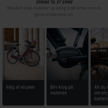
SPRING TIL ET EMNE
Klik på en knap nedenfor og spring til det emne, som du
gerne vil vide mere om.
Valg af elcykel
Bliv klog på
Alt du 
motoren
om elc
batteri