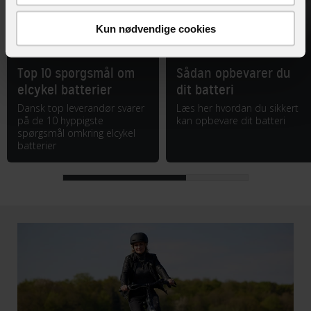
Kun nødvendige cookies
Top 10 spørgsmål om
Sådan opbevarer du
elcykel batterier
dit batteri
Dansk top leverandør svarer
Læs her hvordan du sikkert
på de 10 hyppigste
kan opbevare dit batteri
spørgsmål omkring elcykel
batterier