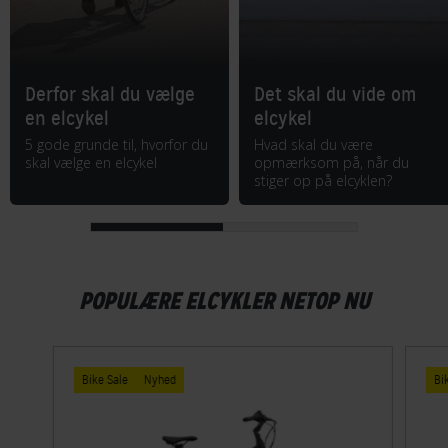
Derfor skal du vælge
Det skal du vide om
en elcykel
elcykel
5 gode grunde til, hvorfor du
Hvad skal du være
skal vælge en elcykel
opmærksom på, når du
stiger op på elcyklen?
POPULÆRE ELCYKLER NETOP NU
Bike Sale
Nyhed
Bi