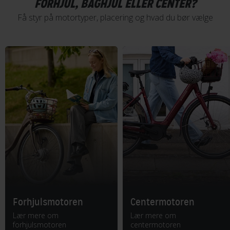
FORHJUL, BAGHJUL ELLER CENTER?
Få styr på motortyper, placering og hvad du bør vælge
Forhjulsmotoren
Centermotoren
Lær mere om
Lær mere om
forhjulsmotoren
centermotoren