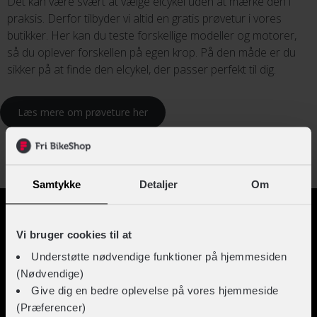
Det kan være svært at vælge elcykel uden at mærke den i
praksis. Derfor tilbyder vi altid en gratis prøvetur i vores
butikker. Her kan du teste forskellige modeller og motorer,
så du oplever forskellen på egen krop. På den måde er du
sikker på at finde den elcykel, der passer perfekt til dig.
Læs mere om prøveture her
HVEM KOMMER FØRST?
Samtykke
Detaljer
Om
Vi bruger cookies til at
Understøtte nødvendige funktioner på hjemmesiden
(Nødvendige)
Give dig en bedre oplevelse på vores hjemmeside
(Præferencer)