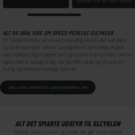
vinteren, når du kører elcykel
ALT DU SKAL VIDE OM SPEED PEDELEC ELCYKLER
En Speed Pedelec er en ekstra kraftig elcykel, der kan køre
op til 45 kilometer i timen. Den ligner en almindelig elcykel,
men hjælper dig til højere fart og kortere transporttid. Denne
type cykel er oplagt til dig, der pendler langt og vil have en
hurtig og fleksibel hverdag uden bil.
Læs vores artikel om Speed pedelecs her
ALT DET SMARTE UDSTYR TIL ELCYKLEN
Hjelme, covers, kurve og andet der gør turen bedre