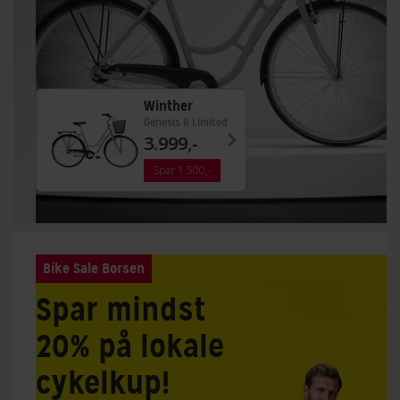
Winther
Genesis 6 Limited
3.999,-
Spar 1.500,-
Bike Sale Børsen
Spar mindst
20% på lokale
cykelkup!