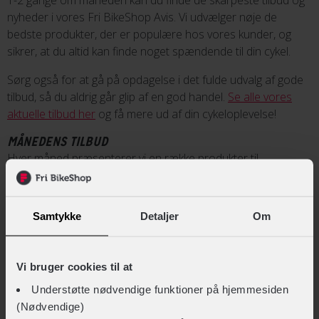
nyheder i vores Fri BikeShop Avis. Vi udvælger nøje de
bedste produkter, der er populære hos vores kunder, og
sikrer, at du altid kan finde noget spændende til din cykel.
Sørg også for at gå på opdagelse i det fulde udvalg af gode
tilbud, så du aldrig går glip af en god handel.
Se alle vores
aktuelle tilbud her
og få mere ud af din cykeloplevelse!
MÅNEDENS TILBUD
Hver måned præsenterer vi en række produkter til
ekstraordinære priser, som gælder hele måneden. Det giver
dig som kunde mulighed for at gøre et ekstraordinært godt
køb.
Samtykke
Detaljer
Om
For os betyder det, at vi kan planlægge bedre, få stærke
aftaler med vores leverandører og dermed tilbyde dig endnu
Vi bruger cookies til at
bedre priser.
Se månedens tilbud
og find dine nye favoritter
til skarpe priser.
Understøtte nødvendige funktioner på hjemmesiden
(Nødvendige)