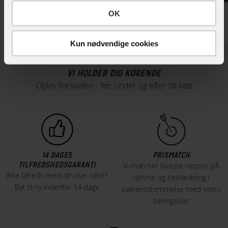
OK
Kun nødvendige cookies
VI HOLDER DIG KØRENDE
Oplev forskellen - før, under og efter dit køb
14 DAGES
PRISMATCH
TILFREDSHEDSGARANTI
Vi matcher laveste netpris på
Ikke tilfreds med din nye cykel?
hjelme og beklædning i
Byt til ny indenfor 14 dage
overensstemmelse med vores
betingelser