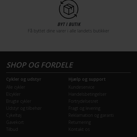
BYT I BUTIK
Få byttet dine varer i alle landets butikker
Cykler og udstyr
Hjælp og support
Alle cykler
Kundeservice
Elcykler
Handelsbetingelser
Brugte cykler
Fortrydelsesret
Udstyr og tilbehør
Fragt og levering
Cykeltøj
Reklamation og garanti
Gavekort
Returnering
Tilbud
Kontakt os