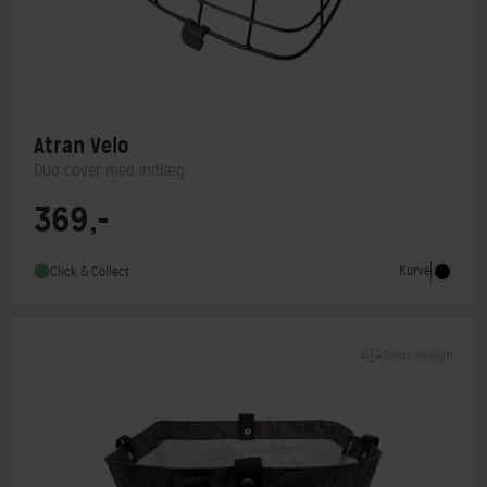
Atran Velo
Duo cover med indlæg
369,-
Kurve
Click & Collect
Sammenlign