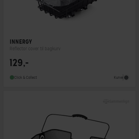
INNERGY
Reflector cover til bagkurv
129,-
Type
Overtræk
Monteringstype
Andet
Kurve
Click & Collect
Sammenlign