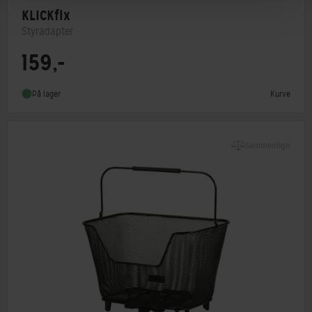
KLICKfix
Styradapter
159,-
Kurve
På lager
Sammenlign