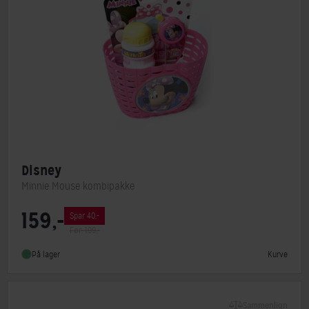
Disney
Minnie Mouse kombipakke
159,-
Spar 40,-
Type
Børnekurv
Før: 199,-
Kurve
På lager
Sammenlign