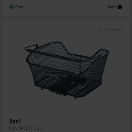
Monteringstype
MIK system
Kurve
På lager
Sammenlign
Basil
Kurv BASE MIK 2.0