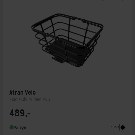
Atran Velo
Epic alukurv med AVS
489,-
Type
Bagkurv,Frontkurv
Monteringstype
AVS system
Kurve
På lager