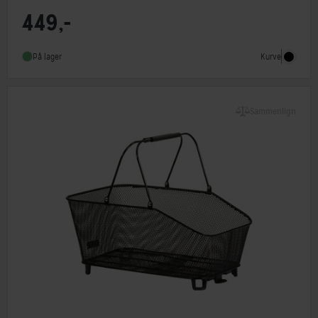
449,-
Type
Frontkurv
Monteringstype
MIK system
Kurve
På lager
Sammenlign