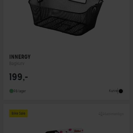
INNERGY
Bagkurv
199,-
Type
Bagkurv
Monteringstype
Andet
Kurve
På lager
Bike Sale
Sammenlign