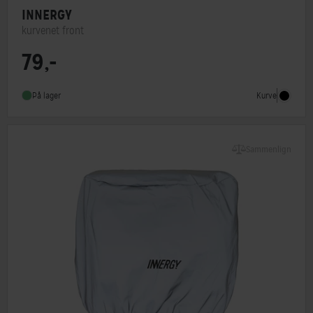
INNERGY
kurvenet front
79,-
Monteringstype
Andet
Kurve
På lager
Sammenlign