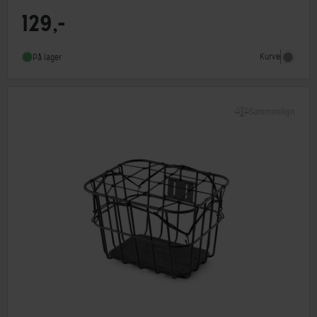
129,-
Type
Overtræk
Kurve
På lager
Sammenlign