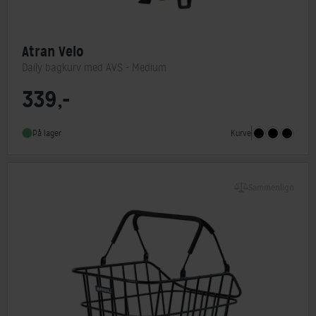
Atran Velo
Daily bagkurv med AVS - Medium
339,-
Monteringstype
AVS system
Kurve
På lager
Sammenlign