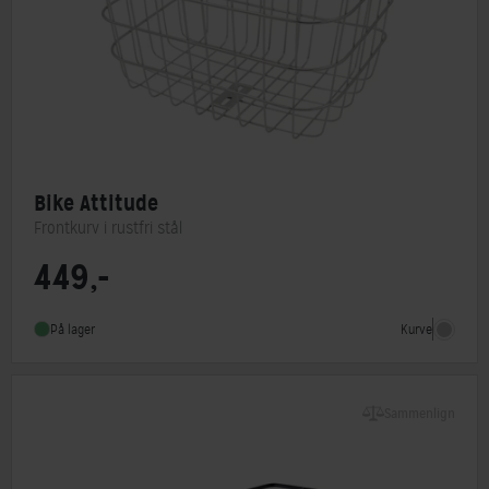
Bike Attitude
Frontkurv i rustfri stål
449,-
Type
Frontkurv
Monteringstype
Fastmontering
Kurve
På lager
Sammenlign