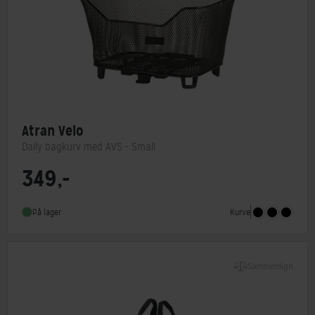
Atran Velo
Daily bagkurv med AVS - Small
349,-
Type
Bagkurv,Frontkurv
Monteringstype
AVS system
Kurve
På lager
Sammenlign