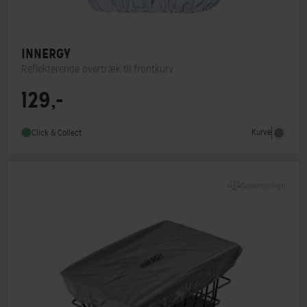
INNERGY
Reflekterende overtræk til frontkurv
129,-
Type
Overtræk
Kurve
Click & Collect
Sammenlign