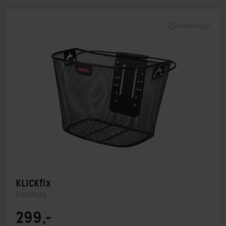
Sammenlign
KLICKfix
Frontkurv
299,-
Type
Frontkurv