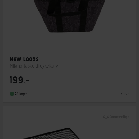
New Looxs
Milano taske til cykelkurv
199,-
Type
Taske
Kurve
På lager
Sammenlign