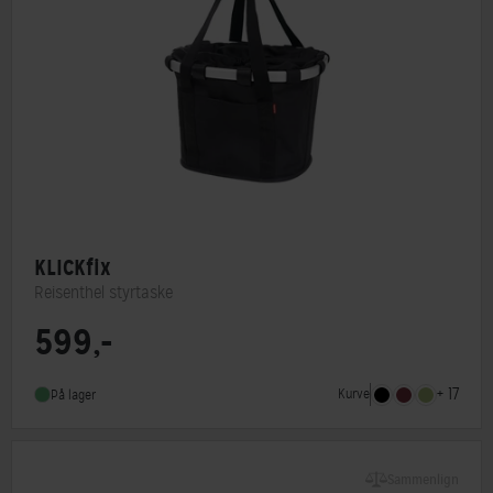
KLICKfix
Reisenthel styrtaske
599,-
Type
Frontkurv
Monteringstype
KLICKfix system
+ 17
Kurve
På lager
Sammenlign