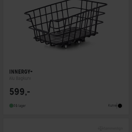
INNERGY+
Alu Bagkurv
599,-
Type
Bagkurv
Monteringstype
Fastmontering
Kurve
På lager
Sammenlign