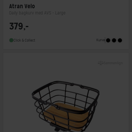
Atran Velo
Daily bagkurv med AVS - Large
379,-
Type
Bagkurv,Frontkurv
Monteringstype
AVS system
Kurve
Click & Collect
Sammenlign