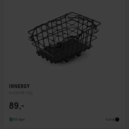
INNERGY
Kurvenet bag
89,-
Monteringstype
Andet
Kurve
På lager