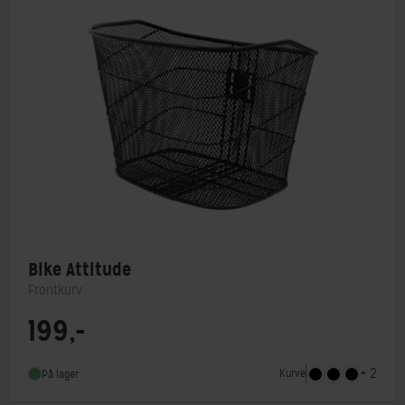
Bike Attitude
Frontkurv
199,-
Type
Frontkurv
+ 2
Kurve
På lager