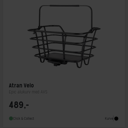
Atran Velo
Epic alukurv med AVS
489,-
Monteringstype
AVS system
Kurve
Click & Collect