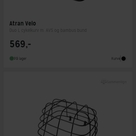
Atran Velo
Duo L cykelkurv m. AVS og bambus bund
569,-
Monteringstype
AVS system
Kurve
På lager
Sammenlign