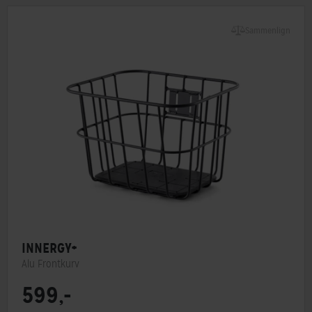
Sammenlign
INNERGY+
Alu Frontkurv
599,-
Type
Frontkurv