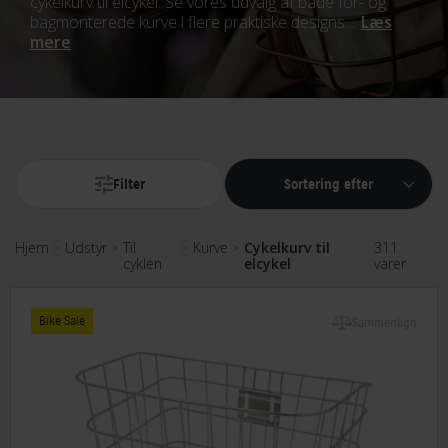
cykelkurv til elcykel. Se vores udvalg af både for- og
bagmonterede kurve i flere praktiske designs....
Læs
mere
Filter
Sortering efter
Hjem
Udstyr
Til
Kurve
Cykelkurv til
311
>
>
>
>
cyklen
elcykel
varer
Bike Sale
Sammenlign