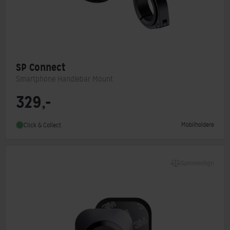
SP Connect
Smartphone Handlebar Mount
329,-
Monteringstype
SP Connect
Mobilholdere
Click & Collect
Sammenlign