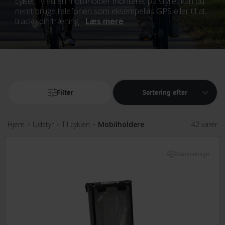
cykler. Med en mobilholder monteret på styret kan du
nemt bruge telefonen som eksempelvis GPS eller til at
tracke din træning...
Læs mere
Filter
Sortering efter
Hjem
Udstyr
Til cyklen
Mobilholdere
42 varer
>
>
>
Sammenlign