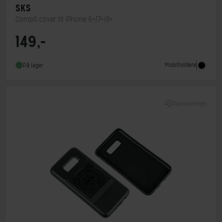
SKS
Compit cover til iPhone 6+/7+/8+
149,-
Mobilholdere
På lager
Sammenlign