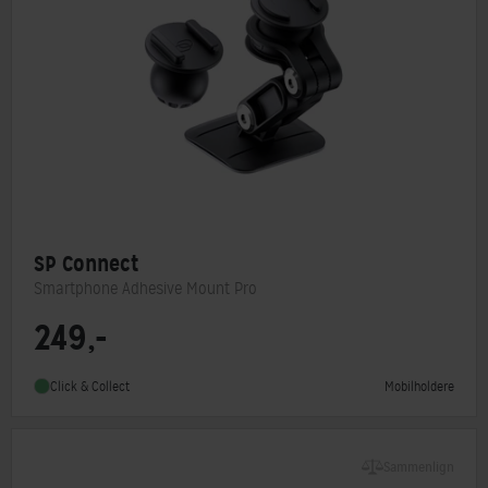
SP Connect
Smartphone Adhesive Mount Pro
249,-
Monteringstype
SP Connect
Mobilholdere
Click & Collect
Sammenlign