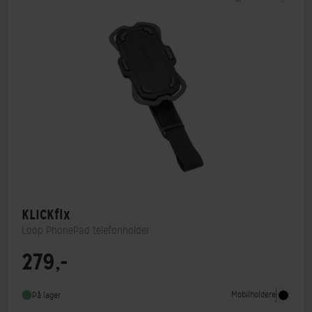
KLICKfix
Loop PhonePad telefonholder
279,-
Mobilholdere
På lager