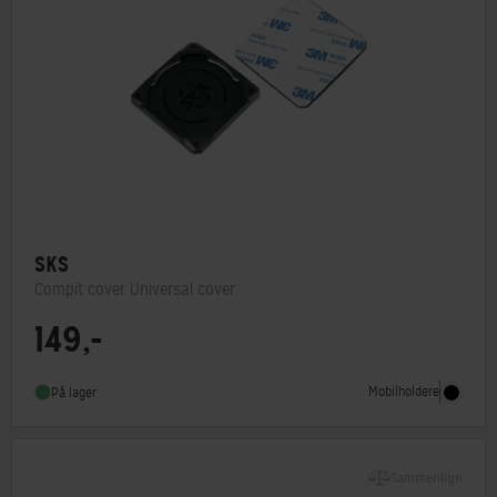
SKS
Compit cover Universal cover
149,-
Mobilholdere
På lager
Sammenlign