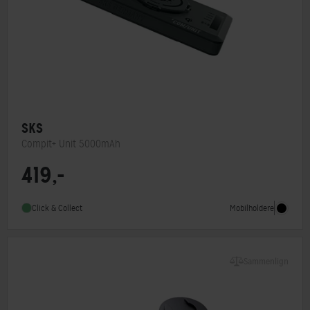
SKS
Compit+ Unit 5000mAh
419,-
Kompatibel med
USB ind- og udgang
Mobilholdere
Click & Collect
Sammenlign