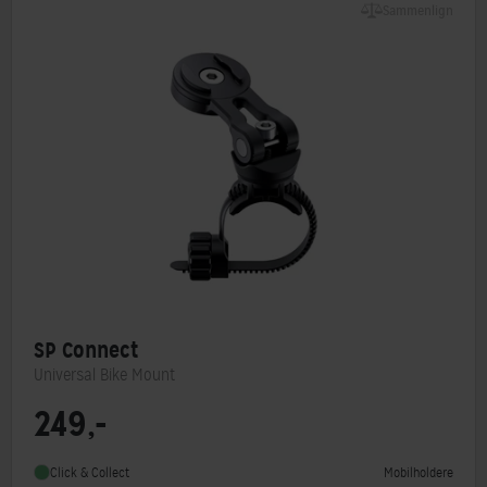
Sammenlign
SP Connect
Universal Bike Mount
249,-
Monteringstype
SP Connect
Mobilholdere
Click & Collect