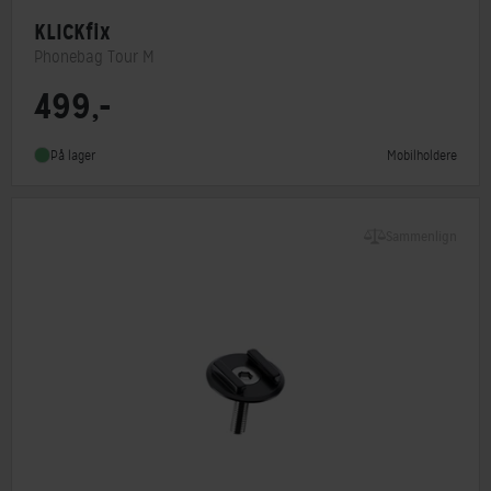
KLICKfix
Phonebag Tour M
499,-
Monteringstype
KLICKfix system
Mobilholdere
På lager
Sammenlign