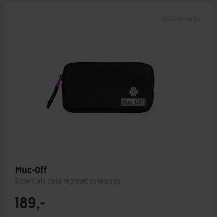
Sammenlign
Muc-Off
Essentials case regntæt cykelpung
189,-