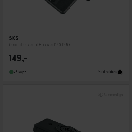
SKS
Compit cover til Huawei P20 PRO
149,-
Mobilholdere
På lager
Sammenlign