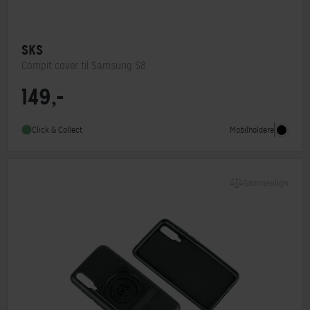
SKS
Compit cover til Samsung S8
149,-
Mobilholdere
Click & Collect
Sammenlign