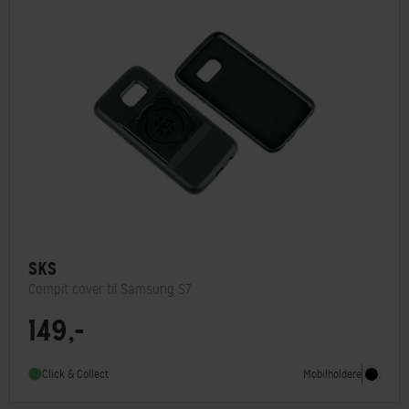
SKS
Compit cover til Samsung S7
149,-
Mobilholdere
Click & Collect