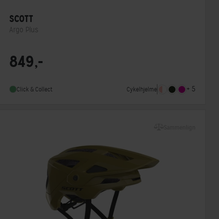
SCOTT
Argo Plus
Lukkesystem
Klikspænde
849,-
MIPS
Ja
Indbygget lygte
Nej
+ 5
Cykelhjelme
Click & Collect
Sammenlign