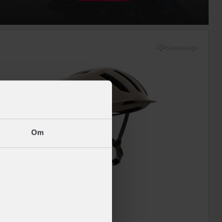
Sammenlign
Om
SCOTT
Sierra MIPS