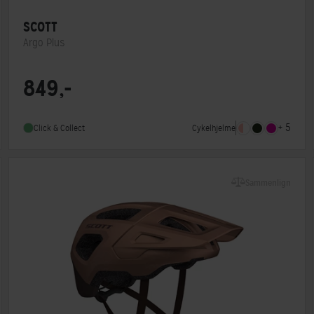
SCOTT
Argo Plus
Lukkesystem
Klikspænde
849,-
MIPS
Ja
Indbygget lygte
Nej
+ 5
Cykelhjelme
Click & Collect
Sammenlign