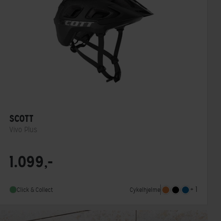
SCOTT
Vivo Plus
Lukkesystem
Klikspænde
1.099,-
MIPS
Ja
Indbygget lygte
Nej
+ 1
Cykelhjelme
Click & Collect