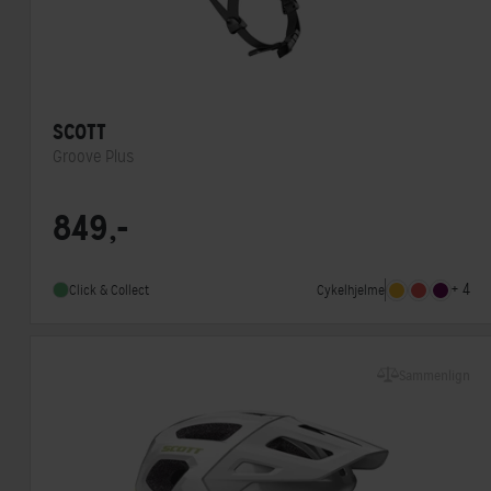
SCOTT
Groove Plus
Lukkesystem
Klikspænde
849,-
MIPS
Ja
Indbygget lygte
Nej
+ 4
Cykelhjelme
Click & Collect
Sammenlign