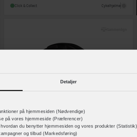
Indbygget lygte
Nej
Cykelhjelme
Click & Collect
Sammenlign
Detaljer
unktioner på hjemmesiden (Nødvendige)
lse på vores hjemmeside (Præferencer)
SCOTT
r hvordan du benytter hjemmesiden og vores produkter (Statistik)
Groove Plus
kampagner og tilbud (Markedsføring)