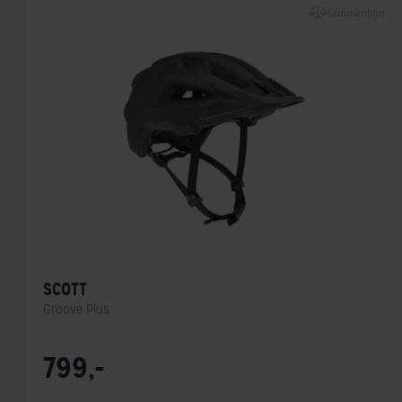
Sammenlign
SCOTT
Groove Plus
Lukkesystem
Klikspænde
799,-
MIPS
Ja