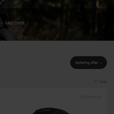
d...
Læs mere
Sortering efter
77 varer
Sammenlign