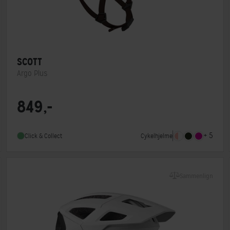
SCOTT
Argo Plus
Lukkesystem
Klikspænde
849,-
MIPS
Ja
Indbygget lygte
Nej
+ 5
Cykelhjelme
Click & Collect
Sammenlign