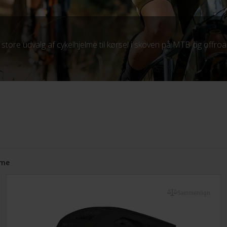
 store udvalg af cykelhjelme til kørsel i skoven på MTB og offroa
lme
Sammenlign