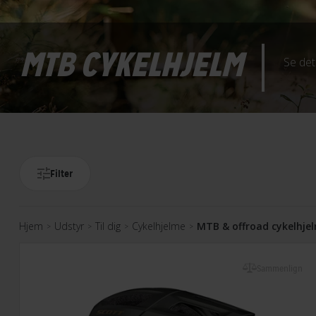
MTB CYKELHJELM
Se det
Filter
Hjem
Udstyr
Til dig
Cykelhjelme
MTB & offroad cykelhje
>
>
>
>
Sammenlign