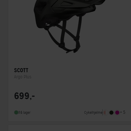
SCOTT
Argo Plus
Lukkesystem
Klikspænde
699,-
MIPS
Ja
Indbygget lygte
Nej
+ 5
Cykelhjelme
På lager