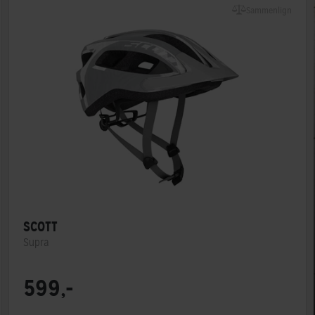
Sammenlign
SCOTT
Supra
Lukkesystem
Klikspænde
599,-
MIPS
Nej