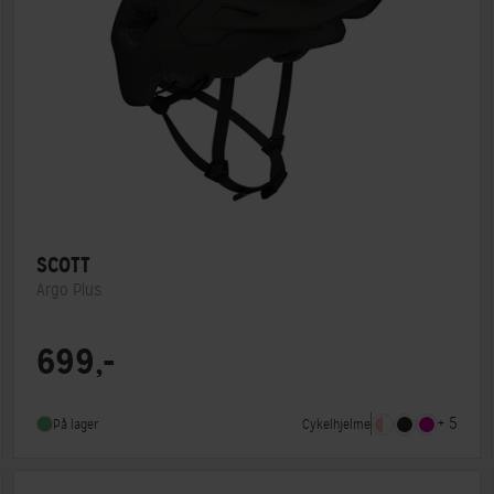
SCOTT
Argo Plus
Lukkesystem
Klikspænde
699,-
MIPS
Ja
Indbygget lygte
Nej
+ 5
Cykelhjelme
På lager