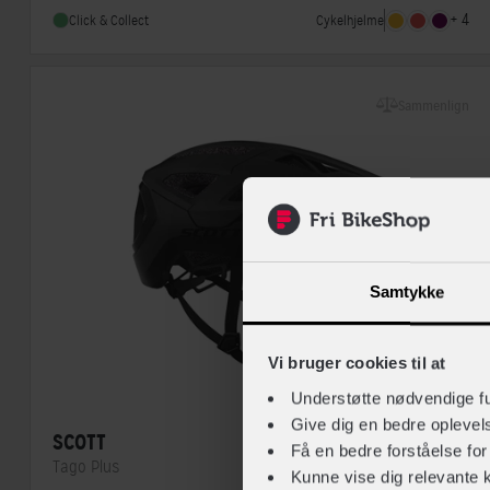
Indbygget lygte
Nej
+ 4
Cykelhjelme
Click & Collect
Sammenlign
Samtykke
Vi bruger cookies til at
Understøtte nødvendige f
Give dig en bedre opleve
SCOTT
Få en bedre forståelse fo
Tago Plus
Kunne vise dig relevante 