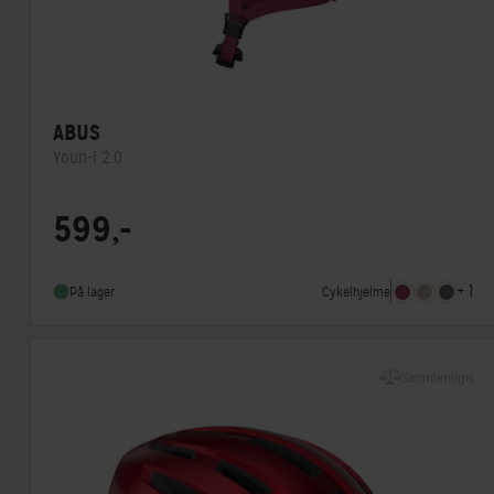
ABUS
Youn-I 2.0
Lukkesystem
Klikspænde
599,-
MIPS
Nej
Indbygget lygte
Ja
+ 1
Cykelhjelme
På lager
Sammenlign