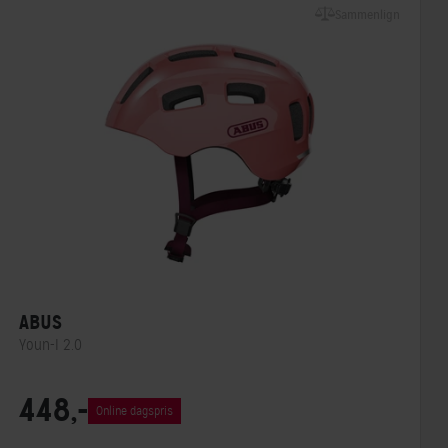
Sammenlign
ABUS
Youn-I 2.0
Lukkesystem
Klikspænde
448,-
Online dagspris
MIPS
Nej