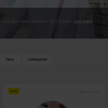
es udvalg af røde cykelhjelme her på siden...
Læs mere
Farve
Lukkesystem
Nyhed
Sammenlign