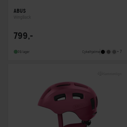
ABUS
WingBack
MIPS
Nej
799,-
Lukkesystem
Klikspænde
Indbygget lygte
Nej
+ 7
Cykelhjelme
På lager
Sammenlign