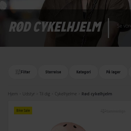
RØD CYKELHJELM
Se vor
Filter
Størrelse
Kategori
På lager
Hjem
Udstyr
Til dig
Cykelhjelme
Rød cykelhjelm
>
>
>
>
Bike Sale
Sammenlign