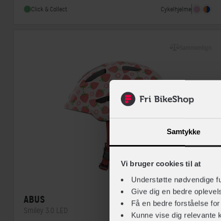
Indbygget lygte
Ja
Cykelhjelme
Click & Collect
Sammenlign
Samtykke
Vi bruger cookies til at
Understøtte nødvendige f
Give dig en bedre opleve
ABUS
Få en bedre forståelse fo
Smiley 3.0 LED
Kunne vise dig relevante 