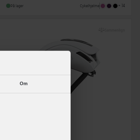
Indbygget lygte
Ja
+ 14
Cykelhjelme
På lager
Sammenlign
Om
ABUS
GameChanger 2.0