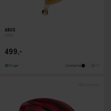
ABUS
XOXO
MIPS
Nej
499,-
Indbygget lygte
Nej
NTA-godkendt
Nej
+ 1
Cykelhjelme
På lager
Sammenlign