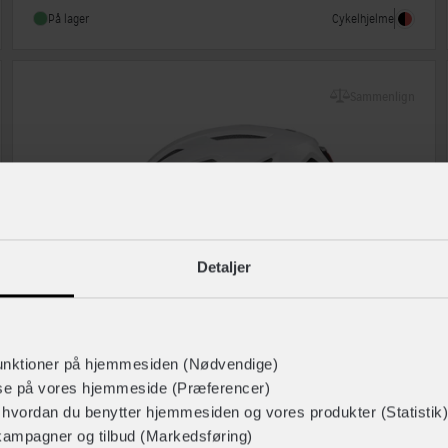
Cykelhjelme
På lager
Sammenlign
Detaljer
unktioner på hjemmesiden (Nødvendige)
lse på vores hjemmeside (Præferencer)
ABUS
r hvordan du benytter hjemmesiden og vores produkter (Statistik)
Urban-I 3.0
kampagner og tilbud (Markedsføring)