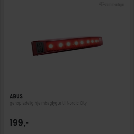
Sammenlign
ABUS
genopladelig hjelmbaglygte til Nordic City
MIPS
Nej
199,-
Indbygget lygte
Ja