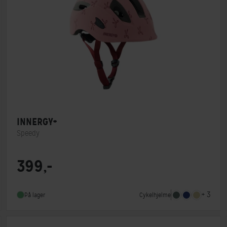
INNERGY+
Speedy
Lukkesystem
Klikspænde
399,-
MIPS
Nej
Indbygget lygte
Ja
+ 3
Cykelhjelme
På lager