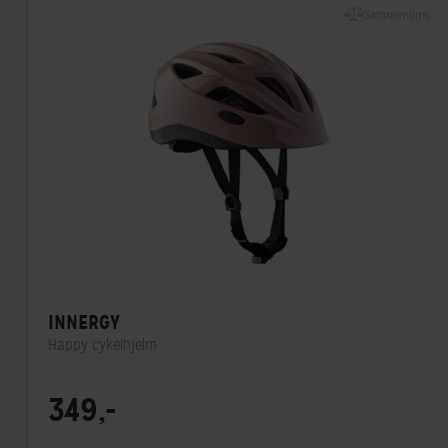
Sammenlign
INNERGY
Happy cykelhjelm
Lukkesystem
Klikspænde
349,-
MIPS
Nej