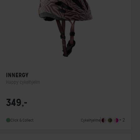
INNERGY
Happy cykelhjelm
Lukkesystem
Klikspænde
349,-
MIPS
Nej
Indbygget lygte
Ja
+ 2
Cykelhjelme
Click & Collect