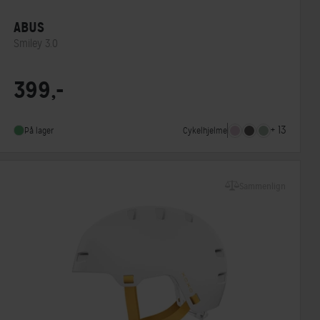
ABUS
Smiley 3.0
Lukkesystem
Klikspænde
399,-
MIPS
Nej
Indbygget lygte
Nej
+ 13
Cykelhjelme
På lager
Sammenlign