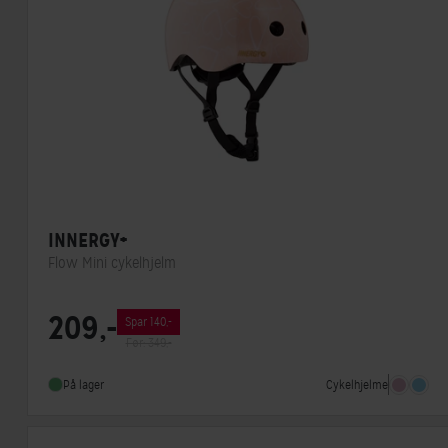
INNERGY+
Flow Mini cykelhjelm
Lukkesystem
Klikspænde
209,-
Spar 140,-
MIPS
Nej
Før: 349,-
Indbygget lygte
Nej
Cykelhjelme
På lager