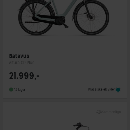
Batavus
Altura CP Plus
21.999,-
Motorplacering
Centermotor
Steltype
Lav indstigning
Klassiske elcykler
På lager
Stelmateriale
Aluminium
Sammenlign