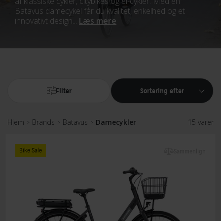
af klassiske cykler, citybikes og el-cykler. Med en
Batavus damecykel får du kvalitet, enkelhed og et
innovativt design...
Læs mere
Filter
Sortering efter
Hjem
Brands
Batavus
Damecykler
15 varer
>
>
>
Bike Sale
Sammenlign