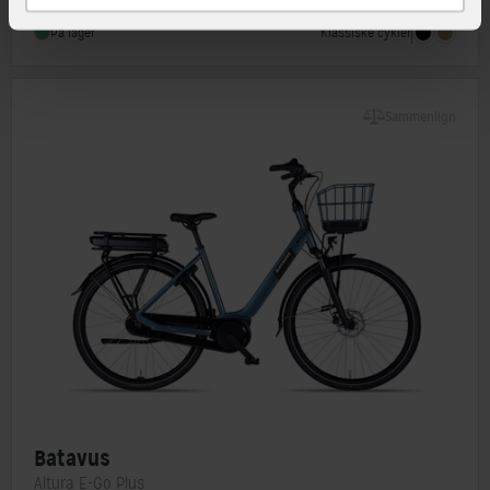
Stelmateriale
Aluminium
Klassiske cykler
På lager
Forbremse
Hydraulisk skivebremse Tektro HD-T386
Sammenlign
Batavus
Altura E-Go Plus