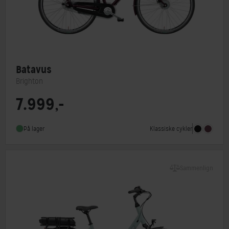
Batavus
Brighton
7.999,-
Steltype
Lav indstigning
Stelmateriale
Aluminium
Klassiske cykler
På lager
Forbremse
Rullebremse Shimano RC3000
Sammenlign