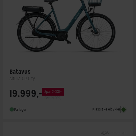
Batavus
Altura CP City
19.999,-
Spar 2.000,-
Motorplacering
Centermotor
Før: 21.999,-
Steltype
Lav indstigning
Klassiske elcykler
På lager
Stelmateriale
Aluminium
Sammenlign