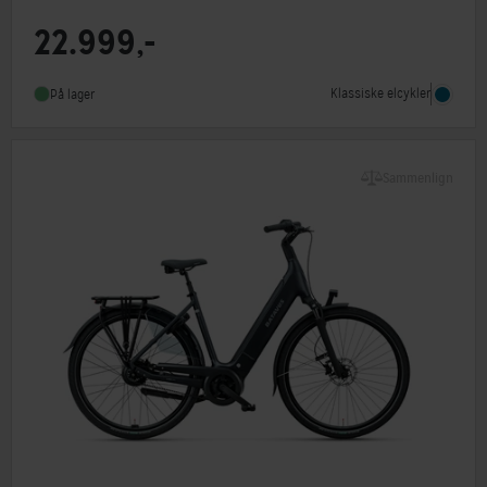
22.999,-
Motorplacering
Centermotor
Steltype
Lav indstigning
Klassiske elcykler
På lager
Stelmateriale
Aluminium
Sammenlign