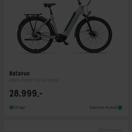
Batavus
Altura Power Pro Exclusive
28.999,-
Motorplacering
Centermotor
Steltype
Lav indstigning
Klassiske elcykler
På lager
Stelmateriale
Aluminium
Sammenlign