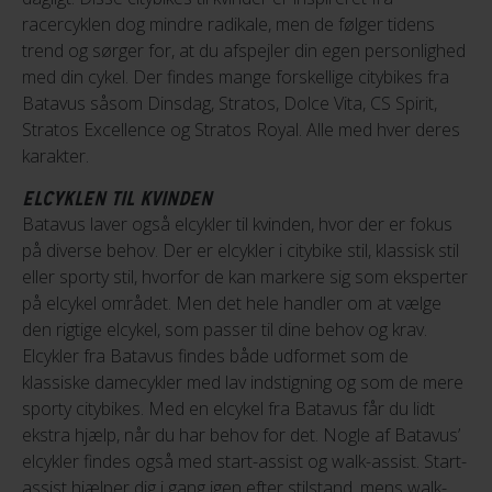
racercyklen dog mindre radikale, men de følger tidens
trend og sørger for, at du afspejler din egen personlighed
med din cykel. Der findes mange forskellige citybikes fra
Batavus såsom Dinsdag, Stratos, Dolce Vita, CS Spirit,
Stratos Excellence og Stratos Royal. Alle med hver deres
karakter.
ELCYKLEN TIL KVINDEN
Batavus laver også elcykler til kvinden, hvor der er fokus
på diverse behov. Der er elcykler i citybike stil, klassisk stil
eller sporty stil, hvorfor de kan markere sig som eksperter
på elcykel området. Men det hele handler om at vælge
den rigtige elcykel, som passer til dine behov og krav.
Elcykler fra Batavus findes både udformet som de
klassiske damecykler med lav indstigning og som de mere
sporty citybikes. Med en elcykel fra Batavus får du lidt
ekstra hjælp, når du har behov for det. Nogle af Batavus’
elcykler findes også med start-assist og walk-assist. Start-
assist hjælper dig i gang igen efter stilstand, mens walk-