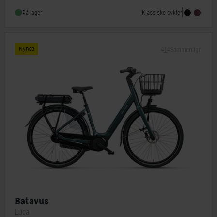
Stelmateriale
Aluminium
Klassiske cykler
På lager
Forbremse
Rullebremse Shimano RC3000
Nyhed
Sammenlign
Batavus
Luca