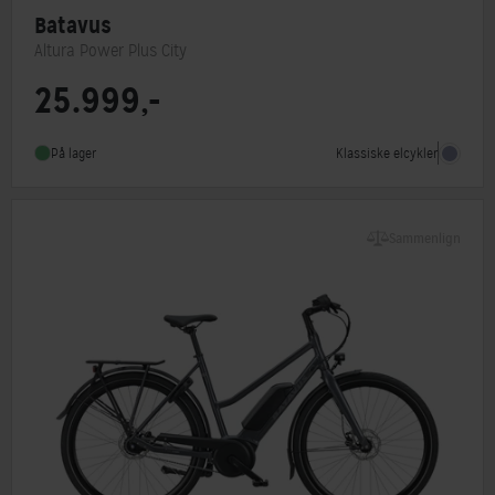
Batavus
Altura Power Plus City
25.999,-
Motorplacering
Centermotor
Steltype
Lav indstigning
Klassiske elcykler
På lager
Stelmateriale
Aluminium
Sammenlign