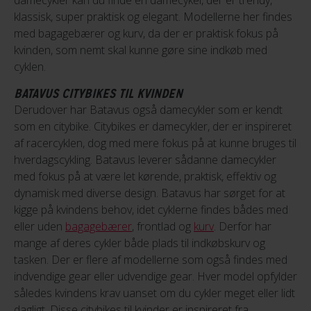
damecykler kan du finde en damecykel, der er trendy,
klassisk, super praktisk og elegant. Modellerne her findes
med bagagebærer og kurv, da der er praktisk fokus på
kvinden, som nemt skal kunne gøre sine indkøb med
cyklen.
BATAVUS CITYBIKES TIL KVINDEN
Derudover har Batavus også damecykler som er kendt
som en citybike. Citybikes er damecykler, der er inspireret
af racercyklen, dog med mere fokus på at kunne bruges til
hverdagscykling. Batavus leverer sådanne damecykler
med fokus på at være let kørende, praktisk, effektiv og
dynamisk med diverse design. Batavus har sørget for at
kigge på kvindens behov, idet cyklerne findes bådes med
eller uden
bagagebærer
, frontlad og
kurv
. Derfor har
mange af deres cykler både plads til indkøbskurv og
tasken. Der er flere af modellerne som også findes med
indvendige gear eller udvendige gear. Hver model opfylder
således kvindens krav uanset om du cykler meget eller lidt
dagligt. Disse citybikes til kvinder er inspireret fra