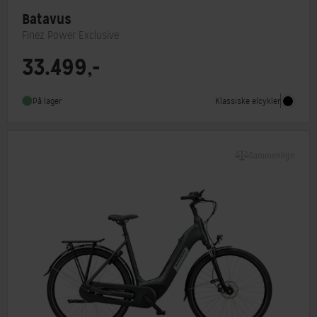
Batavus
Finez Power Exclusive
33.499,-
Motorplacering
Centermotor
Steltype
Lav indstigning
Klassiske elcykler
På lager
Stelmateriale
Aluminium
Sammenlign