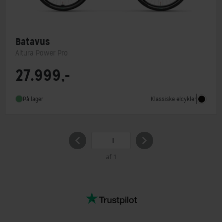
Batavus
Altura Power Pro
27.999,-
Motorplacering
Centermotor
Steltype
Lav indstigning
Klassiske elcykler
På lager
Stelmateriale
Aluminium
af 1