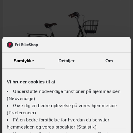
Samtykke
Detaljer
Om
Vi bruger cookies til at
Batavus
Understøtte nødvendige funktioner på hjemmesiden
Cambridge
(Nødvendige)
Give dig en bedre oplevelse på vores hjemmeside
8.799,-
Steltype
Lav indstigning
(Præferencer)
Få en bedre forståelse for hvordan du benytter
Stelmateriale
Aluminium
Klassiske cykler
På lager
hjemmesiden og vores produkter (Statistik)
Forbremse
Rullebremse Shimano