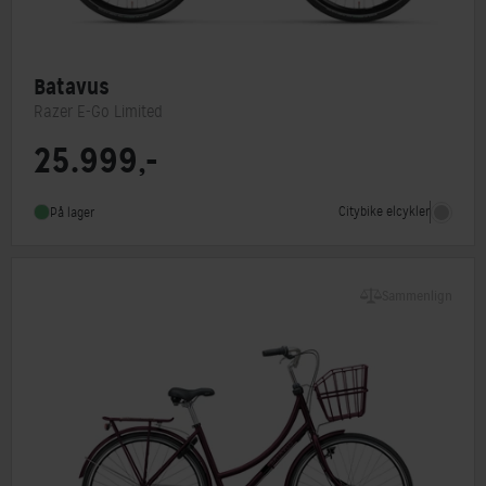
Batavus
Razer E-Go Limited
25.999,-
Motorplacering
Centermotor
Steltype
Lav indstigning
Citybike elcykler
På lager
Stelmateriale
Aluminium
Sammenlign