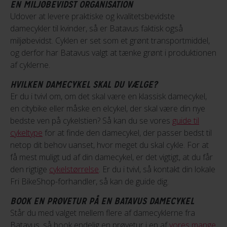
EN MILJØBEVIDST ORGANISATION
Udover at levere praktiske og kvalitetsbevidste
damecykler til kvinder, så er Batavus faktisk også
miljøbevidst. Cyklen er set som et grønt transportmiddel,
og derfor har Batavus valgt at tænke grønt i produktionen
af cyklerne.
HVILKEN DAMECYKEL SKAL DU VÆLGE?
Er du i tvivl om, om det skal være en klassisk damecykel,
en citybike eller måske en elcykel, der skal være din nye
bedste ven på cykelstien? Så kan du se vores
guide til
cykeltype
for at finde den damecykel, der passer bedst til
netop dit behov uanset, hvor meget du skal cykle. For at
få mest muligt ud af din damecykel, er det vigtigt, at du får
den rigtige
cykelstørrelse
. Er du i tvivl, så kontakt din lokale
Fri BikeShop-forhandler, så kan de guide dig.
BOOK EN PRØVETUR PÅ EN BATAVUS DAMECYKEL
Står du med valget mellem flere af damecyklerne fra
Batavus, så book endelig en prøvetur i en af
vores mange