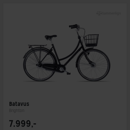
Sammenlign
Batavus
Brighton
7.999,-
Steltype
Lav indstigning