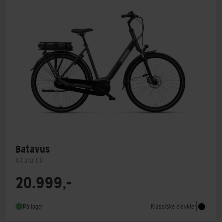
Batavus
Altura CP
20.999,-
Motorplacering
Centermotor
Steltype
Lav indstigning
Klassiske elcykler
På lager
Stelmateriale
Aluminium