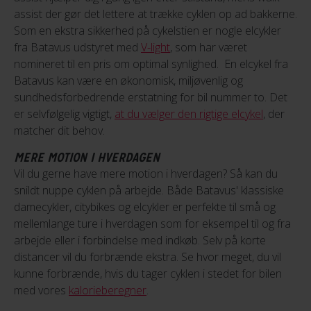
assist der gør det lettere at trække cyklen op ad bakkerne.
Som en ekstra sikkerhed på cykelstien er nogle elcykler
fra Batavus udstyret med
V-light
, som har været
nomineret til en pris om optimal synlighed. En elcykel fra
Batavus kan være en økonomisk, miljøvenlig og
sundhedsforbedrende erstatning for bil nummer to. Det
er selvfølgelig vigtigt,
at du vælger den rigtige elcykel
, der
matcher dit behov.
MERE MOTION I HVERDAGEN
Vil du gerne have mere motion i hverdagen? Så kan du
snildt nuppe cyklen på arbejde. Både Batavus' klassiske
damecykler, citybikes og elcykler er perfekte til små og
mellemlange ture i hverdagen som for eksempel til og fra
arbejde eller i forbindelse med indkøb. Selv på korte
distancer vil du forbrænde ekstra. Se hvor meget, du vil
kunne forbrænde, hvis du tager cyklen i stedet for bilen
med vores
kalorieberegner
.