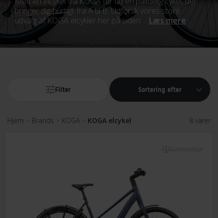
Med en elcykel fra KOGA får du en pålidelig cykel, der
bringer dig hurtigt fra A til B. Udforsk vores store
udvalg af KOGA elcykler her på siden ...
Læs mere
Filter
Sortering efter
Hjem
Brands
KOGA
KOGA elcykel
8 varer
>
>
>
Sammenlign