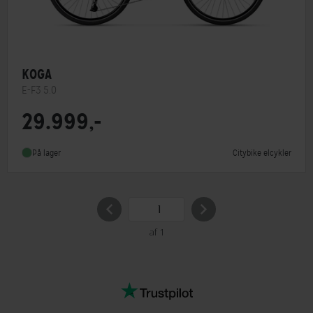
KOGA
E-F3 5.0
29.999,-
Motorplacering
Centermotor
Steltype
Lav indstigning
Citybike elcykler
På lager
Stelmateriale
Aluminium
af 1