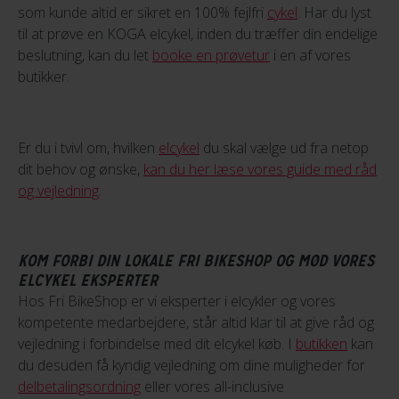
som kunde altid er sikret en 100% fejlfri
cykel
. Har du lyst
til at prøve en KOGA elcykel, inden du træffer din endelige
beslutning, kan du let
booke en prøvetur
i en af vores
butikker.
Er du i tvivl om, hvilken
elcykel
du skal vælge ud fra netop
dit behov og ønske,
kan du her læse vores guide med råd
og vejledning
.
KOM FORBI DIN LOKALE FRI BIKESHOP OG MØD VORES
ELCYKEL EKSPERTER
Hos Fri BikeShop er vi eksperter i elcykler og vores
kompetente medarbejdere, står altid klar til at give råd og
vejledning i forbindelse med dit elcykel køb. I
butikken
kan
du desuden få kyndig vejledning om dine muligheder for
delbetalingsordning
eller vores all-inclusive