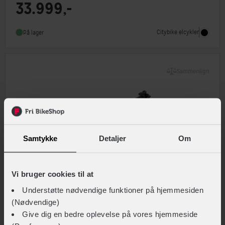
33.999,-
Motorplacering
Centermotor
Steltype
Høj indstigning
Citybike elcykler
På lager
Stelmateriale
Aluminium
Sammenlign
Samtykke
Detaljer
Om
Vi bruger cookies til at
Understøtte nødvendige funktioner på hjemmesiden
(Nødvendige)
Give dig en bedre oplevelse på vores hjemmeside