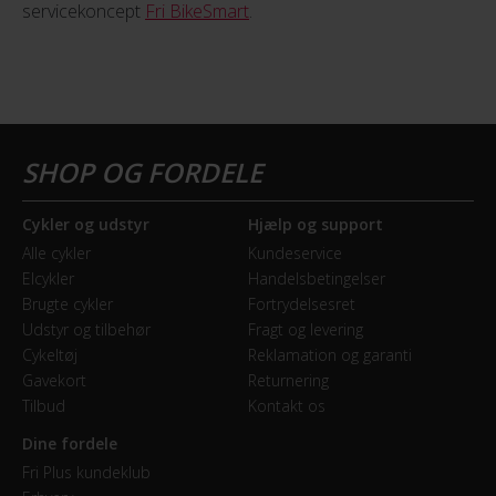
servicekoncept
Fri BikeSmart
.
Cykler og udstyr
Hjælp og support
Alle cykler
Kundeservice
Elcykler
Handelsbetingelser
Brugte cykler
Fortrydelsesret
Udstyr og tilbehør
Fragt og levering
Cykeltøj
Reklamation og garanti
Gavekort
Returnering
Tilbud
Kontakt os
Dine fordele
Fri Plus kundeklub