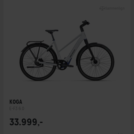
Sammenlign
KOGA
E-F3 6.0
33.999,-
Motorplacering
Centermotor
Steltype
Lav indstigning