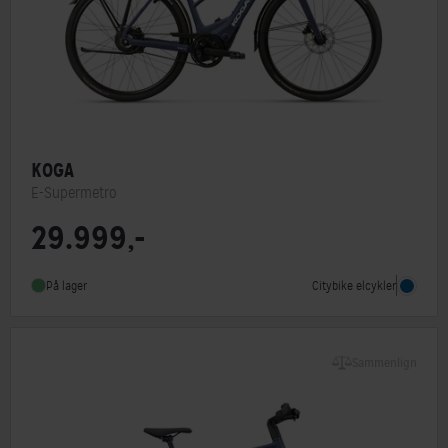
KOGA
E-Supermetro
29.999,-
Motorplacering
Centermotor
Steltype
Lav indstigning
Citybike elcykler
På lager
Stelmateriale
Aluminium
Sammenlign