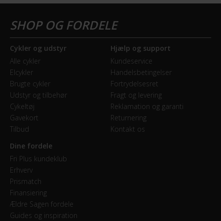
Dæk
Schwalbe Roadcruiser Plus 42-622
Hjulstørrelse
Cykler og udstyr
Hjælp og support
28″
Alle cykler
Kundeservice
Elcykler
Handelsbetingelser
Brugte cykler
Fortrydelsesret
KOMPATIBILITET
Udstyr og tilbehør
Fragt og levering
Cykeltøj
Reklamation og garanti
Montering af barnestol
Gavekort
Returnering
Kan monteres bagpå
Tilbud
Kontakt os
Dine fordele
KOMPONENTER
Fri Plus kundeklub
Erhverv
Frempind
Prismatch
Justerbar
Finansiering
Ældre Sagen fordele
Sadel
Guides og inspiration