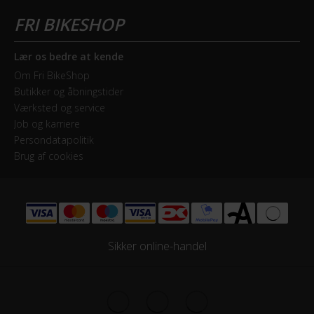
Selle Royal Vivo Sport
Sadelpind
Lær os bedre at kende
Fast, Alloy 27,2 mm
Om Fri BikeShop
Butikker og åbningstider
Styrlås
Værksted og service
Nej
Job og karriere
Persondatapolitik
Brug af cookies
MOTOR
Drivmoment
55 Nm
Maksimal fart
Sikker online-handel
25 km/t
Motor model