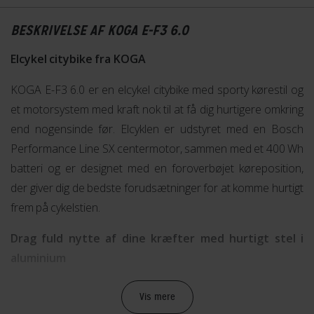
BESKRIVELSE AF KOGA E-F3 6.0
Elcykel citybike fra KOGA
KOGA E-F3 6.0 er en elcykel citybike med sporty kørestil og
et motorsystem med kraft nok til at få dig hurtigere omkring
end nogensinde før. Elcyklen er udstyret med en Bosch
Performance Line SX centermotor, sammen med et 400 Wh
batteri og er designet med en foroverbøjet køreposition,
der giver dig de bedste forudsætninger for at komme hurtigt
frem på cykelstien.
Drag fuld nytte af dine kræfter med hurtigt stel i
aluminium
Elcyklens stel er fremstillet i aluminium og har en geometri,
Vis mere
der er mere aggressiv end f.eks. en klassisk elcykel. Det