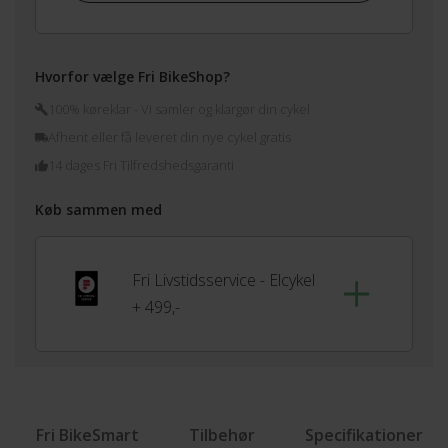
Hvorfor vælge Fri BikeShop?
100% køreklar - Vi samler og klargør din cykel
Afhent eller få leveret din nye cykel gratis
14 dages Fri Tilfredshedsgaranti
Køb sammen med
Fri Livstidsservice - Elcykel
+ 499,-
Fri BikeSmart
Tilbehør
Specifikationer