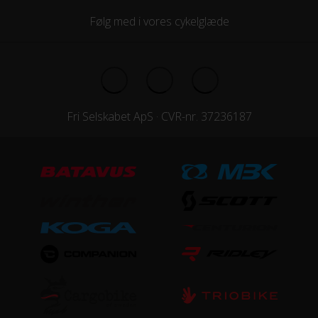
Bosch Performance Line SX
Følg med i vores cykelglæde
Motoreffekt
250 W
Motorplacering
Centermotor
Fri Selskabet ApS · CVR-nr. 37236187
STEL
Forgaffel
Fast
Kabelføring
Indvendig
Stelmateriale