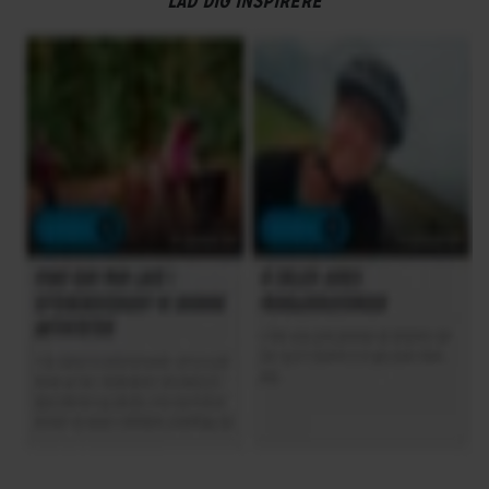
LAD DIG INSPIRERE
Geargruppe
enviolo Stepless Manual
Geartype
Indvendige gear
Kassette
Gates CDC 24
Kranksæt
Gates Carbondrive
Skiftegreb
enviolo Twist Pro
HJUL & DÆK