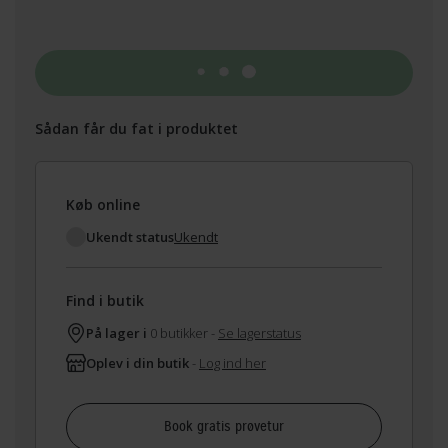
Tilføj til kurv
Sådan får du fat i produktet
Køb online
Ukendt status
Ukendt
Find i butik
På lager i
0 butikker -
Se lagerstatus
Oplev i din butik
-
Log ind her
Book gratis prøvetur