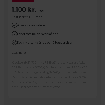
1.100 kr.
/ md.
Fast beløb i 36 mdr.
Al service inkluderet
For et fast beløb hver måned
Køb ny efter to år og opnå besparelser
Læs mere
Kreditbeløb 37.705,- inkl. Fri BikeSmart-serviceaftale (cykel
33.999,- + service 3.706,-) Samlede kreditomk. 1.885,- ÅOP
3.24% Samlet tilbagebetaling 39.590,- Forudsat betaling via
Resurs Bank. Der er fortrydelsesret. Fast debitorente 0,00%
Mindstepris 36.502,-. Fri BikeSmart-serviceaftale kan opsiges
efter 6 måneder med 1 måneds varsel.