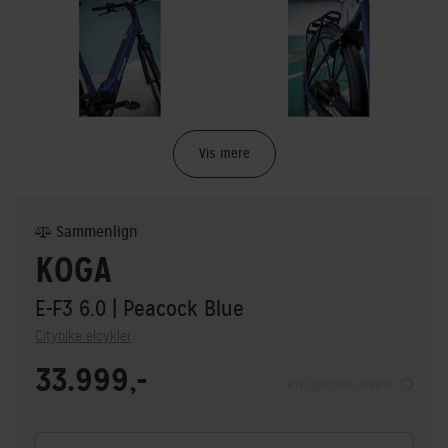
Vis mere
Sammenlign
KOGA
E-F3 6.0
| Peacock Blue
Citybike elcykler
33.999,-
Pris gælder online