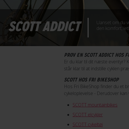
SCOTT ADDICT
Uanset om du vil
den komfort, leth
PRØV EN SCOTT ADDICT HOS F
Er du klar til dit næste eventyr
står klar til at indstille cyklen præc
SCOTT HOS FRI BIKESHOP
Hos Fri BikeShop finder du et b
cykeloplevelse - Derudover kan 
SCOTT mountainbikes
SCOTT elcykler
SCOTT cykeltøj