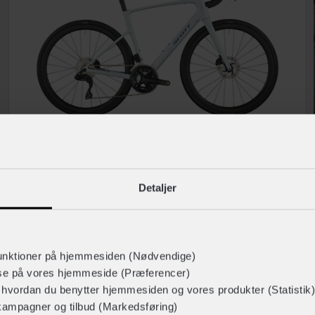
SCOTT
Addict 30
Detaljer
Stelmateriale
Carbon
29.999,-
Geargruppe
Shimano 105 Di2
Vægt
8,5 kg
unktioner på hjemmesiden (Nødvendige)
Racercykler
På lager
lse på vores hjemmeside (Præferencer)
r hvordan du benytter hjemmesiden og vores produkter (Statistik)
kampagner og tilbud (Markedsføring)