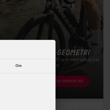
RACERCYKEL GEOMETRI
Lær at forstå en racercykels geometri, og bliv klædt godt på til dit
næste køb
Om
LÆS MERE OM RACERCYKLERS GEOMETRI HER
Restsalg