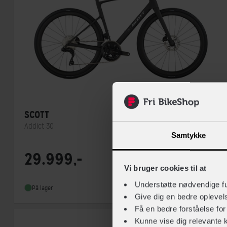
SCOTT
Addict 30
Samtykke
Stelmateriale
Carbon
29.999,-
Geargruppe
Shimano 105 Di2
Vi bruger cookies til at
Vægt
8,5 kg
Understøtte nødvendige f
Racercykler
På lager
Give dig en bedre opleve
Få en bedre forståelse fo
Kunne vise dig relevante 