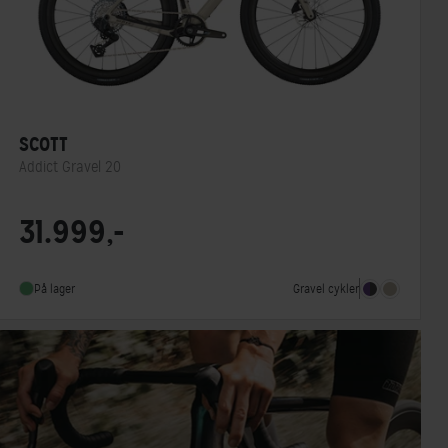
SCOTT
Addict Gravel 20
Stelmateriale
Carbon
31.999,-
Geargruppe
SRAM Rival XPLR eTap AXS
Vægt
8,8 kg
Gravel cykler
På lager