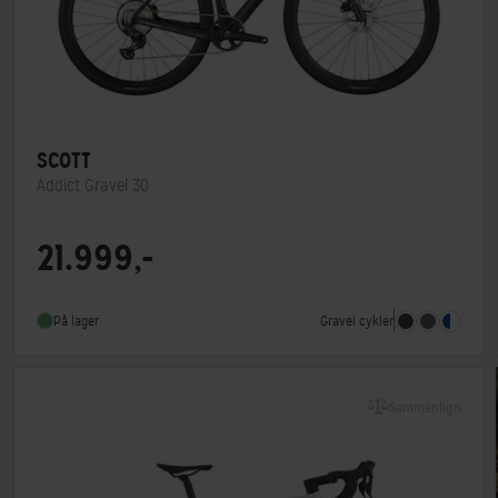
SCOTT
Addict Gravel 30
Stelmateriale
Carbon
21.999,-
Geargruppe
Shimano GRX
Gravel cykler
På lager
Sammenlign