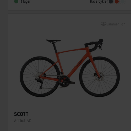
Racercykler
På lager
Sammenlign
SCOTT
Addict 50