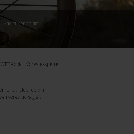
T Addict-serien dig
SCOTT Addict. Vores eksperter
r for at fuldende din
e i vores udvalg af: