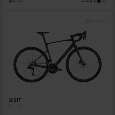
Racercykler
På lager
Sammenlign
SCOTT
Addict 40