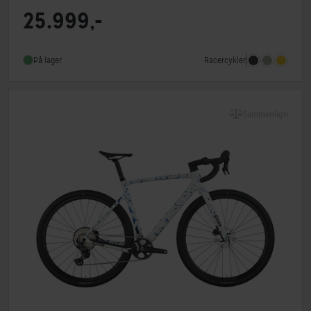
Stelmateriale
Carbon
25.999,-
Geargruppe
Shimano 105 Di2
Vægt
8,9 kg
Racercykler
På lager
Sammenlign