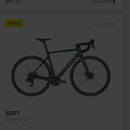
Racercykler
På lager
Restsalg
Sammenlign
SCOTT
Addict RC 20