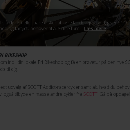
 slå din PR eller bare elsker at køre landevejen tynd, giver SCOT
ed og fart, du behøver til alle dine ture....
Læs mere
RI BIKESHOP
? Kom ind i din lokale Fri Bikeshop og få en prøvetur på den nye 
is til dig.
redt udvalg af SCOTT Addict-racercykler samt alt, hvad du behøve
vi også tilbyde en masse andre cykler fra
SCOTT
. Gå på opdagels