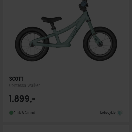
SCOTT
Contessa Walker
1.899,-
Løbecykler
Click & Collect