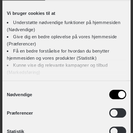
Vi bruger cookies til at
Understøtte nødvendige funktioner på hjemmesiden
SCOTT
(Nødvendige)
Contessa Strike eRIDE 910 EVO
Give dig en bedre oplevelse på vores hjemmeside
(Præferencer)
41.999,-
Steltype
Lav indstigning
Få en bedre forståelse for hvordan du benytter
Stelmateriale
Aluminium
hjemmesiden og vores produkter (Statistik)
El mountainbikes
På lager
Kunne vise dig relevante kampagner og tilbud
Hjulstørrelse
28″
(Markedsføring)
Sammenlign
Klik på ‘OK’ for at give os dit samtykke til at bruge
Samtykkevalg
Nødvendige
cookies til alle disse formål. Du kan også bruge
afkrydsningsfelterne for at give samtykke til specifikke
formål. Vælg formål og ‘Gem indstillinger’.
Præferencer
Du kan til enhver tid trække dit samtykke tilbage eller
Statistik
ændre det ved at klikke på linket "Brug af cookies"