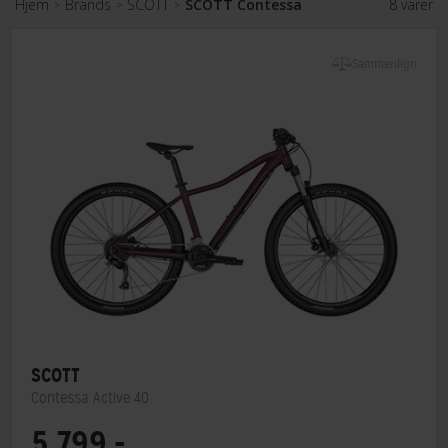
Hjem
Brands
SCOTT
SCOTT Contessa
8 varer
>
>
>
Sammenlign
SCOTT
Contessa Active 40
5.799,-
Stelmateriale
Aluminium