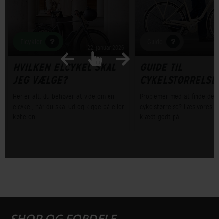
Elcykler
Guide
22. januar 2026
HVILKEN ELCYKEL SKAL
GUIDE TIL
JEG VÆLGE?
CYKELSTØRRELSE
Her er alt, du behøver at vide om en
Problemer med at finde den 
elcykel, når du skal ud og kigge på eller
cykelstørrelse? Læs vores gu
købe en.
klædt godt på.