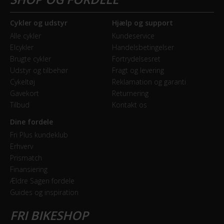
Cykler og udstyr
Hjælp og support
Alle cykler
Kundeservice
Elcykler
Handelsbetingelser
Brugte cykler
Fortrydelsesret
Udstyr og tilbehør
Fragt og levering
Cykeltøj
Reklamation og garanti
Gavekort
Returnering
Tilbud
Kontakt os
Dine fordele
Fri Plus kundeklub
Erhverv
Prismatch
Finansiering
Ældre Sagen fordele
Guides og inspiration