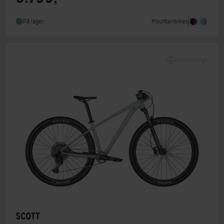
Geargruppe
Shimano Altus
Mountainbikes
På lager
Hjulstørrelse
27,5″,29″
Sammenlign
SCOTT