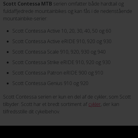
Scott Contessa MTB
serien omfatter både hardtail og
fuldaffjedrede mountainbikes og kan fås i de nedenstående
mountainbike-serier:
Scott Contessa Active 10, 20, 30, 40, 50 og 60
Scott Contessa Active eRIDE 910, 920 og 930
Scott Contessa Scale 910, 920, 930 og 940
Scott Contessa Strike eRIDE 910, 920 og 930
Scott Contessa Patron eRIDE 900 og 910
Scott Contessa Genius 910 og 920
Scott Contessa serien er kun en del af de cykler, som Scott
tilbyder. Scott har et bredt sortiment af
cykler
, der kan
tilfredsstille dit cykelbehov.