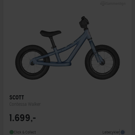
Sammenlign
SCOTT
Contessa Walker
1.699,-
Løbecykler
Click & Collect