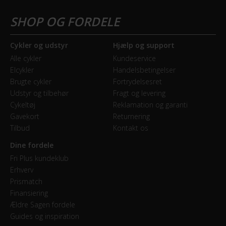
Cykler og udstyr
Hjælp og support
Alle cykler
Kundeservice
Elcykler
Handelsbetingelser
Brugte cykler
Fortrydelsesret
Udstyr og tilbehør
Fragt og levering
Cykeltøj
Reklamation og garanti
Gavekort
Returnering
Tilbud
Kontakt os
Dine fordele
Fri Plus kundeklub
Erhverv
Prismatch
Finansiering
Ældre Sagen fordele
Guides og inspiration