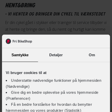
HENT&BRING
- VI HENTER OG BRINGER DIN CYKEL TIL VÆRKSTEDET
Er din cykel gået i stykker eller trænger til service tilbyder vi
at hente og bringe den, så du nemt og hurtigt kan komme
tilbage i sadlen.
Vi henter cykler gratis på udvalgte dage," GRATIS ;-)"
Samtykke
Detaljer
Om
Vi henter ladcykler, elscooter, scooter/knallerter fra kr.
200,-
Vi bruger cookies til at
Ring 75124943 og lav en aftale
Understøtte nødvendige funktioner på hjemmesiden
(Nødvendige)
Give dig en bedre oplevelse på vores hjemmeside
(Præferencer)
Få en bedre forståelse for hvordan du benytter
BUTIKKENS UNIKKE SERVICES
hjemmesiden og vores produkter (Statistik)