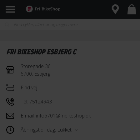
FRI BIKESHOP ESBJERG C
Storegade 36
6700, Esbjerg
Find vej
Tel:
75124943
E-mail:
info6701@fribikeshop.dk
Åbningstid i dag: Lukket