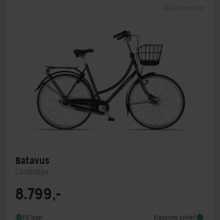
Sammenlign
Batavus
Cambridge
8.799,-
Steltype
Lav indstigning
Stelmateriale
Aluminium
Klassiske cykler
På lager