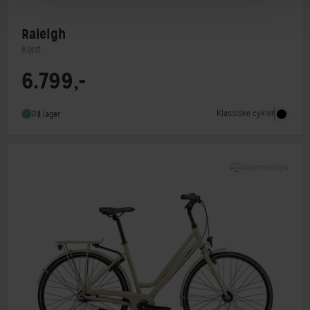
Raleigh
Kent
6.799,-
Steltype
Lav indstigning
Stelmateriale
Stål
Klassiske cykler
På lager
Forbremse
Mekanisk fælgbremse
Sammenlign