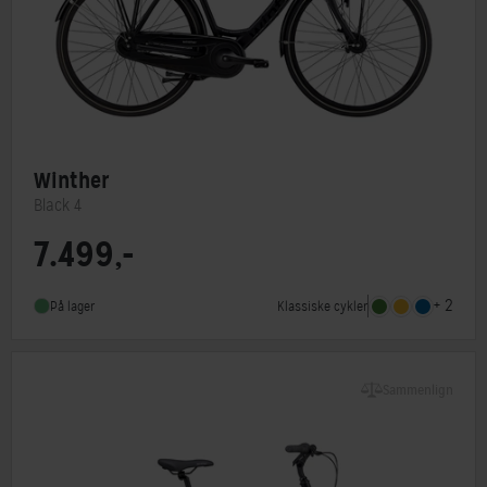
Winther
Black 4
7.499,-
Steltype
Lav indstigning
Stelmateriale
Aluminium
+ 2
Klassiske cykler
På lager
Forbremse
Rullebremse
Sammenlign