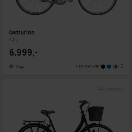
Centurion
Aura
6.999,-
Steltype
Lav indstigning
Stelmateriale
Aluminium
+ 3
Klassiske cykler
På lager
Forbremse
Rullebremse
Sammenlign