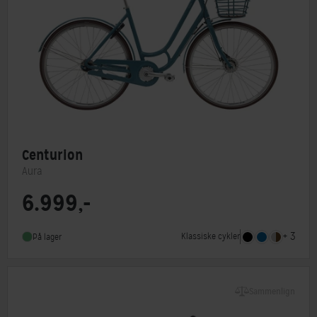
Centurion
Aura
6.999,-
Steltype
Lav indstigning
Stelmateriale
Aluminium
+ 3
Klassiske cykler
På lager
Forbremse
Rullebremse
Sammenlign