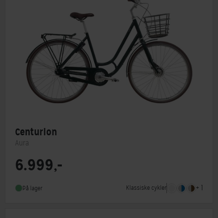
Centurion
Aura
6.999,-
Steltype
Lav indstigning
Stelmateriale
Aluminium
+ 1
Klassiske cykler
På lager
Forbremse
Rullebremse