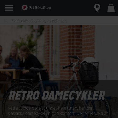
RETRO DAMECYKLER
Ved at sidde oprejst under hele turen, har den
klassiske damecykel en god komfort. Der er et væld af