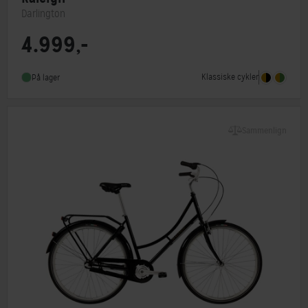
Darlington
4.999,-
Steltype
Lav indstigning
Stelmateriale
Stål
Klassiske cykler
På lager
Forbremse
Mekanisk fælgbremse
Sammenlign