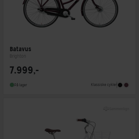
Batavus
Brighton
7.999,-
Steltype
Lav indstigning
Stelmateriale
Aluminium
Klassiske cykler
På lager
Forbremse
Rullebremse Shimano RC3000
Sammenlign