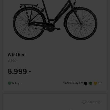
Winther
Black 1
6.999,-
Steltype
Lav indstigning
Stelmateriale
Aluminium
+ 2
Klassiske cykler
På lager
Forbremse
Mekanisk fælgbremse
Sammenlign