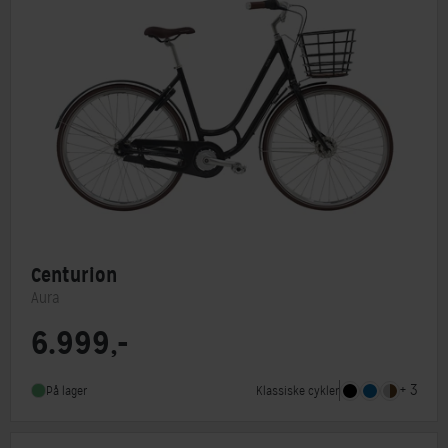
Centurion
Aura
6.999,-
Steltype
Lav indstigning
Stelmateriale
Aluminium
+ 3
Klassiske cykler
På lager
Forbremse
Rullebremse