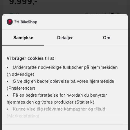
9.999,-
Steltype
Lav indstigning
Stelmateriale
Aluminium
Klassiske cykler
På lager
Forbremse
Hydraulisk skivebremse Tektro HD-T386
Samtykke
Detaljer
Om
Sammenlign
Vi bruger cookies til at
Understøtte nødvendige funktioner på hjemmesiden
(Nødvendige)
Give dig en bedre oplevelse på vores hjemmeside
(Præferencer)
Få en bedre forståelse for hvordan du benytter
hjemmesiden og vores produkter (Statistik)
Kunne vise dig relevante kampagner og tilbud
(Markedsføring)
Winther