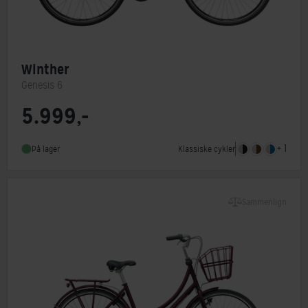
Winther
Genesis 6
5.999,-
Steltype
Lav indstigning
Stelmateriale
Aluminium
+ 1
Klassiske cykler
På lager
Forbremse
Mekanisk fælgbremse
Sammenlign