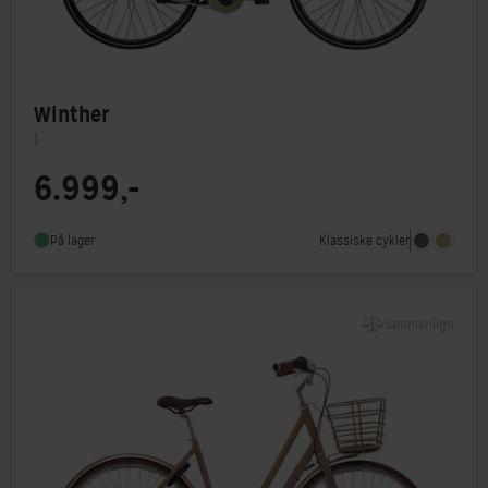
Winther
1
6.999,-
Steltype
Lav indstigning
Stelmateriale
Aluminium
Klassiske cykler
På lager
Forbremse
Mekanisk fælgbremse
Sammenlign