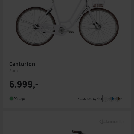
Centurion
Aura
6.999,-
Steltype
Lav indstigning
Stelmateriale
Aluminium
+ 1
Klassiske cykler
På lager
Forbremse
Rullebremse
Sammenlign