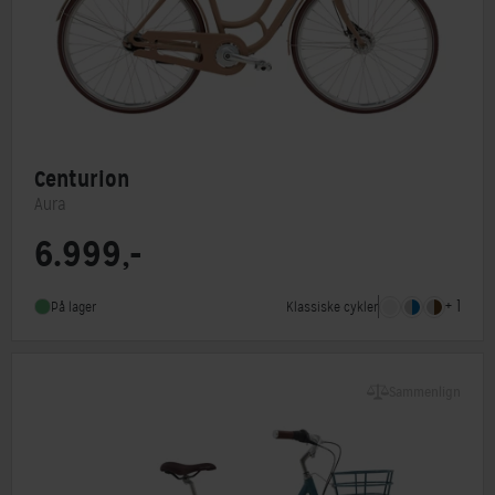
Centurion
Aura
6.999,-
Steltype
Lav indstigning
Stelmateriale
Aluminium
+ 1
Klassiske cykler
På lager
Forbremse
Rullebremse
Sammenlign