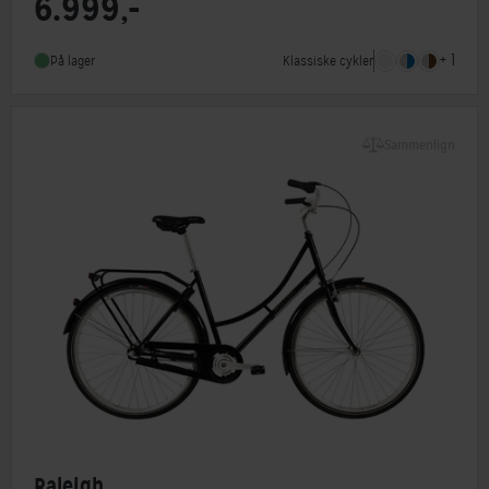
6.999,-
Steltype
Lav indstigning
Stelmateriale
Aluminium
+ 1
Klassiske cykler
På lager
Forbremse
Rullebremse
Sammenlign
Raleigh