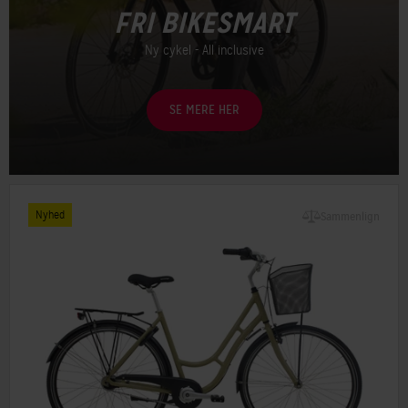
FRI BIKESMART
Ny cykel - All inclusive
SE MERE HER
Nyhed
Sammenlign