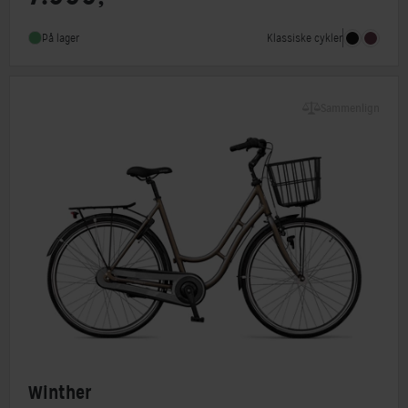
Stelmateriale
Aluminium
Klassiske cykler
På lager
Forbremse
Rullebremse Shimano RC3000
Sammenlign
Winther