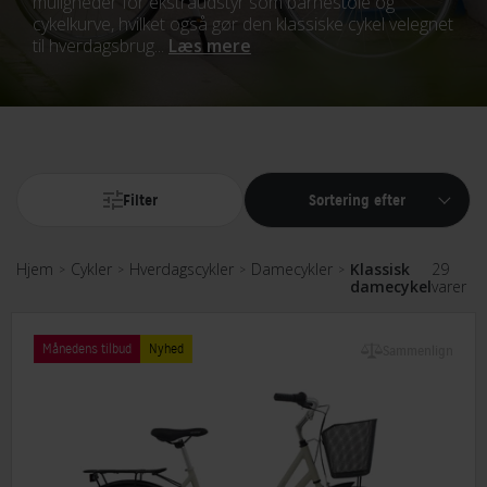
muligheder for ekstraudstyr som barnestole og
cykelkurve, hvilket også gør den klassiske cykel velegnet
til hverdagsbrug...
Læs mere
Filter
Sortering efter
Hjem
Cykler
Hverdagscykler
Damecykler
Klassisk
29
>
>
>
>
damecykel
varer
Månedens tilbud
Nyhed
Sammenlign