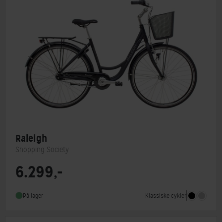
Raleigh
Shopping Society
6.299,-
Steltype
Lav indstigning
Stelmateriale
Aluminium
Klassiske cykler
På lager
Forbremse
Mekanisk fælgbremse