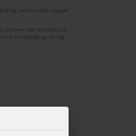
 til dit fag. Sammen med kollegaer
e, som hver især skal opleve, at
d til at samarbejde og naturligt