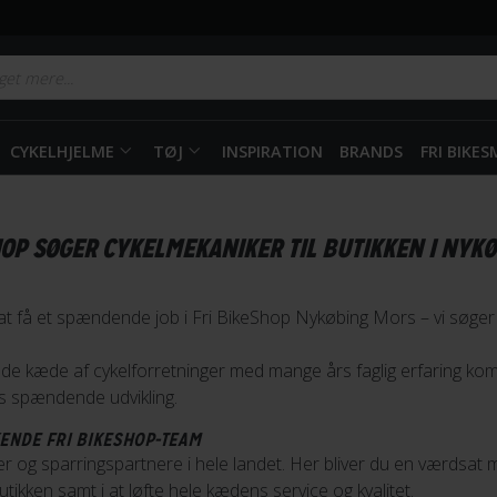
CYKELHJELME
TØJ
INSPIRATION
BRANDS
FRI BIKE
HOP SØGER CYKELMEKANIKER TIL BUTIKKEN I NYK
 at få et spændende job i Fri BikeShop Nykøbing Mors – vi søger
de kæde af cykelforretninger med mange års faglig erfaring kom
es spændende udvikling.
KENDE FRI BIKESHOP-TEAM
er og sparringspartnere i hele landet. Her bliver du en værdsa
butikken samt i at løfte hele kædens service og kvalitet.