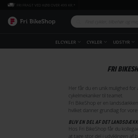
FRI FRAGT VED KØB OVER 499 KR.*
ELCYKLER
CYKLER
UDSTYR
FRI BIKES
Her får du en unik mulighed for
cykelmekaniker til teamet.
Fri BikeShop er en landsdækken
hvilket danner grundlag for vor
BLIV EN DEL AF DET LANDSDÆK
Hos Fri BikeShop får du kollega
at tage stor del i udviklingen af 