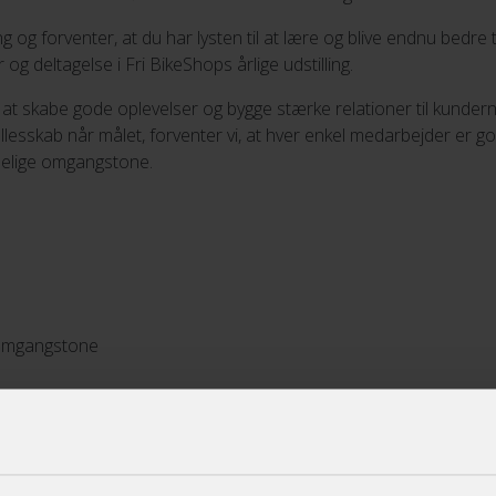
ing og forventer, at du har lysten til at lære og blive endnu bedre
 og deltagelse i Fri BikeShops årlige udstilling.
at skabe gode oplevelser og bygge stærke relationer til kundern
fællesskab når målet, forventer vi, at hver enkel medarbejder er go
idelige omgangstone.
 omgangstone