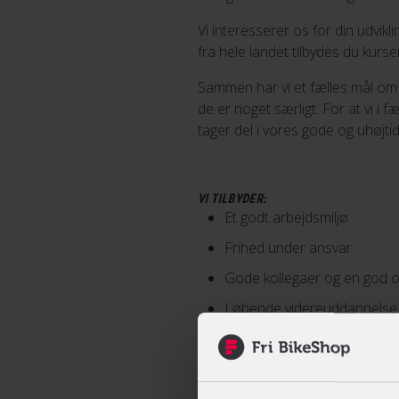
Vi interesserer os for din udvikl
fra hele landet tilbydes du kurser
Sammen har vi et fælles mål om 
de er noget særligt. For at vi i 
tager del i vores gode og uhøjt
VI TILBYDER:
Et godt arbejdsmiljø
Frihed under ansvar
Gode kollegaer og en god
Løbende videreuddannelse
Deltagelse i årlig udstilling
Gode faste arbejdstider