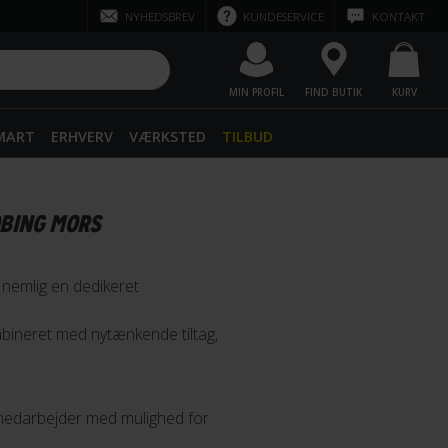
NYHEDSBREV
KUNDESERVICE
KONTAKT
MIN PROFIL
FIND BUTIK
KURV
SMART
ERHVERV
VÆRKSTED
TILBUD
ØBING MORS
 nemlig en dedikeret
bineret med nytænkende tiltag,
t medarbejder med mulighed for