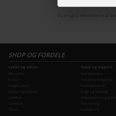
Ansættelsesstart forventes nå vi
Du er også velkommen til at kon
Cykler og udstyr
Hjælp og support
Alle cykler
Kundeservice
Elcykler
Handelsbetingelser
Brugte cykler
Fortrydelsesret
Udstyr og tilbehør
Fragt og levering
Cykeltøj
Reklamation og garan
Gavekort
Returnering
Tilbud
Kontakt os