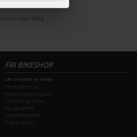
 den ledige stilling.
Lær os bedre at kende
Om Fri BikeShop
Butikker og åbningstider
Værksted og service
Job og karriere
Persondatapolitik
Brug af cookies