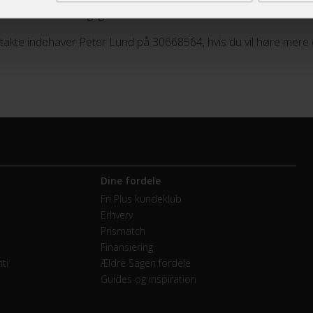
 har fundet den rigtige.
takte indehaver Peter Lund på 30668564, hvis du vil høre mere om
Dine fordele
Fri Plus kundeklub
Erhverv
Prismatch
Finansiering
ti
Ældre Sagen fordele
Guides og inspiration